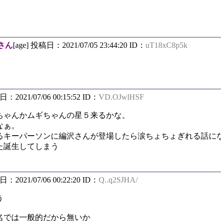
さん
[age] 投稿日：2021/07/05 23:44:20 ID：
uT18xC8p5k
日：2021/07/06 00:15:52 ID：
VD.OJwlHSF
ちゃんかムギちゃんの星５来るかな。
なぁ。
るキーパーソンに編沢さんが登場したら涙ちょちょぎれる話に
た誕生してしまう
日：2021/07/06 00:22:20 ID：
Q..q2SJHA/
う
名では一般的だから無いか