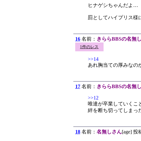
ヒナゲシちゃんだよ…
罰としてハイプリス様
16
名前：
きららBBSの名無
1件のレス
>>14
あれ胸当ての厚みなの
17
名前：
きららBBSの名無
>>12
唯達が卒業していくこ
絆を断ち切ってしまっ
18
名前：
名無しさん
[age] 投