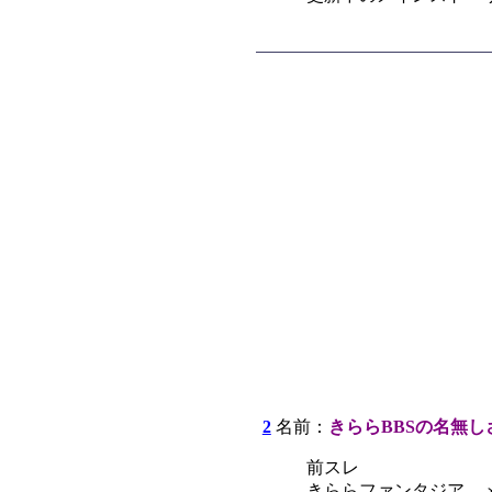
2
名前：
きららBBSの名無し
前スレ
きららファンタジア、