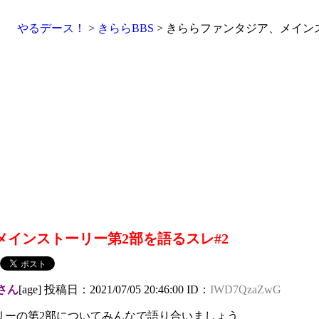
やるデース！
>
きららBBS
> きららファンタジア、メイン
インストーリー第2部を語るスレ#2
さん
[age] 投稿日：2021/07/05 20:46:00 ID：
IWD7QzaZwG
リーの第2部についてみんなで語り合いましょう