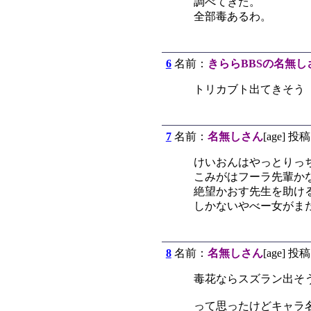
調べてきた。
全部毒あるわ。
6
名前：
きららBBSの名無し
トリカブト出てきそう
7
名前：
名無しさん
[age] 投稿
けいおんはやっとりっ
こみがはフーラ先輩か
絶望かおす先生を助け
しかないやべー女がま
8
名前：
名無しさん
[age] 投稿
毒花ならスズラン出そ
って思ったけどキャラ