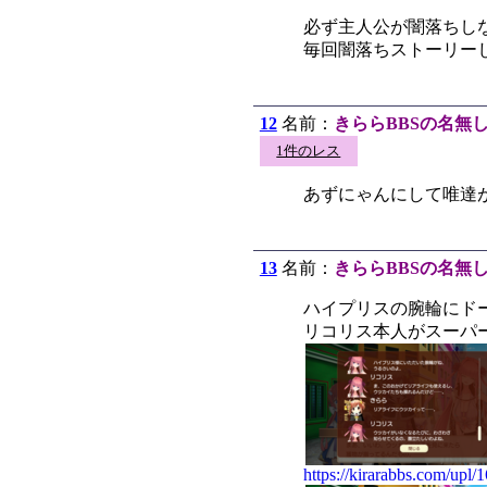
必ず主人公が闇落ちし
毎回闇落ちストーリー
12
名前：
きららBBSの名無
1件のレス
あずにゃんにして唯達
13
名前：
きららBBSの名無
ハイプリスの腕輪にド
リコリス本人がスーパ
https://kirarabbs.com/upl