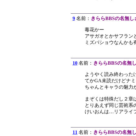
9
名前：
きららBBSの名無し
毒花かー
アサガオとかサフラン
ミズバショウなんかも
10
名前：
きららBBSの名無
ようやく読み終わった
てかGA未読だけどナ
ちゃんとキャラの魅力
まぞくは特殊だし２章
とりあえず同じ芸術系
けいおんは…リアライ
11
名前：
きららBBSの名無