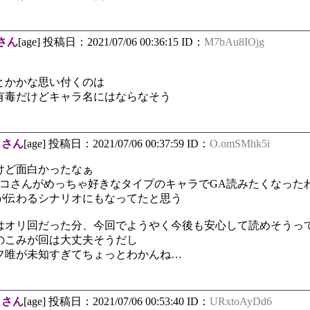
さん
[age] 投稿日：2021/07/06 00:36:15 ID：
M7bAu8IOjg
とかかな思い付くのは
有毒だけどキャラ名にはならなそう
しさん
[age] 投稿日：2021/07/06 00:37:59 ID：
O.omSMhk5i
けど面白かったなぁ
ミコさんがめっちゃ好きなタイプのキャラでGA読みたくなった
が伝わるシナリオにもなってたと思う
はオリ回だった分、今回でようやく今後も安心して読めそうっ
のこみが回は大丈夫そうだし
フ唯が未知すぎてちょっとわかんね…
しさん
[age] 投稿日：2021/07/06 00:53:40 ID：
URxtoAyDd6