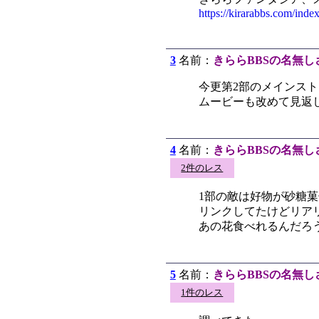
https://kirarabbs.com/inde
3
名前：
きららBBSの名無し
今更第2部のメインス
ムービーも改めて見返
4
名前：
きららBBSの名無し
2件のレス
1部の敵は好物が砂糖
リンクしてたけどリア
あの花食べれるんだろ
5
名前：
きららBBSの名無し
1件のレス