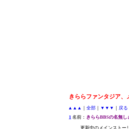
きららファンタジア、メ
▲▲▲
｜
全部
｜
▼▼▼
｜
戻る
1
名前：
きららBBSの名無し
更新中のメインストー