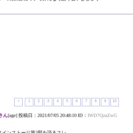
<
1
2
3
4
5
6
7
8
9
10
さん
[age] 投稿日：2021/07/05 20:48:10 ID：
IWD7QzaZwG
メインストーリ第2部を語るスレ