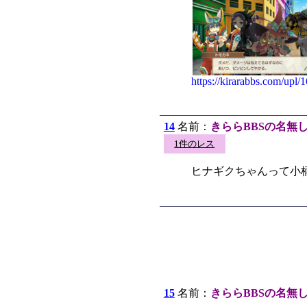
https://kirarabbs.com/upl
14
名前：
きららBBSの名無
1件のレス
ヒナギクちゃんって小
15
名前：
きららBBSの名無