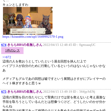
て…
キュンとしますわ
https://kirarabbs.com/upl/1649992570-1.png
674
きららBBSの名無しさん
2022/04/15 12:48:45 ID：
0grtoaaqUC
1件のレス
>>672
辺境の人を救おうとしていたという過去回想を挟んだ上で
ハイプリスが自分のために行動しているというのはないんじゃないかな
あ
メディアもグルであの回想は嘘ですという展開はさすがにプレイヤーの
ヘイト稼ぎすぎると思うｗ
675
きららBBSの名無しさん
2022/04/15 13:49:19 ID：
564jp/bENj
辺境の実態を目の当たりにして聖典だけでは皆を救えないと考え過激な
手段を取ろうとしているんだとは想像つくけど、どうしたいのかが分か
らんね
聖典汚染は結果であって絶望のクリエを集めるのが目的でオーダーを繰