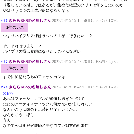
り返している感じではあるが、集めた絶望のクリエで何をしたいのか
やはりうつつの正体が鍵になるかなぁ
676
きららBBSの名無しさん
2022/04/15 15:19:50 ID：
c94Cd01X7G
2件のレス
つまりハイプリス様はうつつの世界に行きたい…？
そ、それはつまり！？
ハイプリス様は変態になりた…ごべんなざい
677
きららBBSの名無しさん
2022/04/15 15:43:28 ID：
BSWL6GyE.2
1件のレス
すでに変態だろあのファッションは
678
きららBBSの名無しさん
2022/04/15 16:46:17 ID：
c94Cd01X7G
>>677
あれはファッショナブルが飛躍し過ぎただけで
ただのアーティスティックな何かなのかもしれない…
なんかこう…頭のも…芸術的？というか…
なんかこう…ほら…
うん…
なので今はまだ破廉恥苦手なウブい御方の可能性…