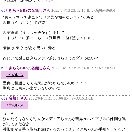
本気出せば即死ということか
607
きららBBSの名無しさん
2022/04/13 23:12:16 ID：
Qq0bwi0dOf
"東京（マッチ達エトワリア民が知らない？）"がある
現世（うつしよ）で絶望し
現実逃避（うつつを抜かす）をして
エトワリアに落っこちて（異世界に逃げ堕ちて）来て
最後は"東京"がある現世に帰る
みたいな感じはきらファン的にはちょっとダメっぽい？
608
きららBBSの名無しさん
2022/04/13 23:16:34 ID：
Z8K5PtRZ7x
1件のレス
聖典に精通してても東京がわからないのか・・・
聖典には東京が出ていないのかな
609
名無しさん
2022/04/13 23:30:06 ID：
e7OArXBRrb
3件のレス
うーん
疑いたくはないがなんかメディアちゃんが黒幕かハイプリスの仲間な気
がしてきたなあ
神殿側が先手を取られ続けてるのってメディアちゃんが手引きしてると