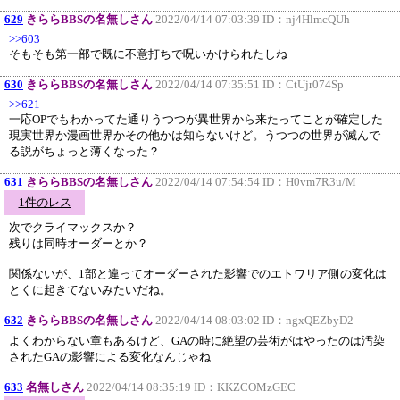
629
きららBBSの名無しさん
2022/04/14 07:03:39 ID：
nj4HlmcQUh
>>603
そもそも第一部で既に不意打ちで呪いかけられたしね
630
きららBBSの名無しさん
2022/04/14 07:35:51 ID：
CtUjr074Sp
>>621
一応OPでもわかってた通りうつつが異世界から来たってことが確定した
現実世界か漫画世界かその他かは知らないけど。うつつの世界が滅んで
る説がちょっと薄くなった？
631
きららBBSの名無しさん
2022/04/14 07:54:54 ID：
H0vm7R3u/M
1件のレス
次でクライマックスか？
残りは同時オーダーとか？
関係ないが、1部と違ってオーダーされた影響でのエトワリア側の変化は
とくに起きてないみたいだね。
632
きららBBSの名無しさん
2022/04/14 08:03:02 ID：
ngxQEZbyD2
よくわからない章もあるけど、GAの時に絶望の芸術がはやったのは汚染
されたGAの影響による変化なんじゃね
633
名無しさん
2022/04/14 08:35:19 ID：
KKZCOMzGEC