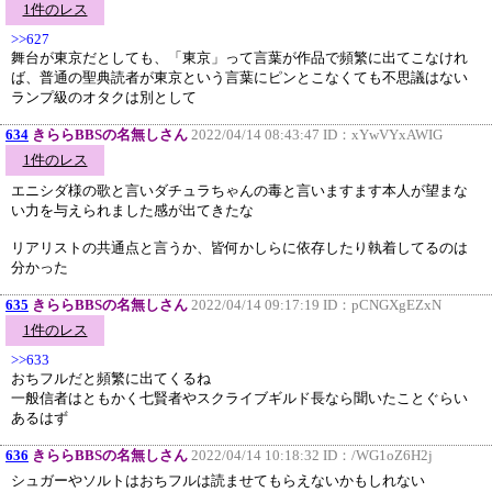
1件のレス
>>627
舞台が東京だとしても、「東京」って言葉が作品で頻繁に出てこなけれ
ば、普通の聖典読者が東京という言葉にピンとこなくても不思議はない
ランプ級のオタクは別として
634
きららBBSの名無しさん
2022/04/14 08:43:47 ID：
xYwVYxAWIG
1件のレス
エニシダ様の歌と言いダチュラちゃんの毒と言いますます本人が望まな
い力を与えられました感が出てきたな
リアリストの共通点と言うか、皆何かしらに依存したり執着してるのは
分かった
635
きららBBSの名無しさん
2022/04/14 09:17:19 ID：
pCNGXgEZxN
1件のレス
>>633
おちフルだと頻繁に出てくるね
一般信者はともかく七賢者やスクライブギルド長なら聞いたことぐらい
あるはず
636
きららBBSの名無しさん
2022/04/14 10:18:32 ID：
/WG1oZ6H2j
シュガーやソルトはおちフルは読ませてもらえないかもしれない