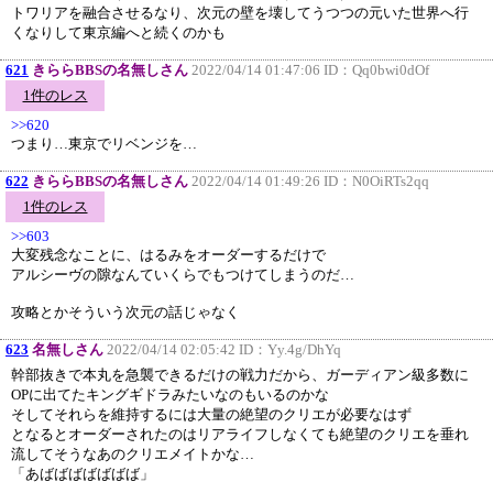
トワリアを融合させるなり、次元の壁を壊してうつつの元いた世界へ行
くなりして東京編へと続くのかも
621
きららBBSの名無しさん
2022/04/14 01:47:06 ID：
Qq0bwi0dOf
1件のレス
>>620
つまり…東京でリベンジを…
622
きららBBSの名無しさん
2022/04/14 01:49:26 ID：
N0OiRTs2qq
1件のレス
>>603
大変残念なことに、はるみをオーダーするだけで
アルシーヴの隙なんていくらでもつけてしまうのだ…
攻略とかそういう次元の話じゃなく
623
名無しさん
2022/04/14 02:05:42 ID：
Yy.4g/DhYq
幹部抜きで本丸を急襲できるだけの戦力だから、ガーディアン級多数に
OPに出てたキングギドラみたいなのもいるのかな
そしてそれらを維持するには大量の絶望のクリエが必要なはず
となるとオーダーされたのはリアライフしなくても絶望のクリエを垂れ
流してそうなあのクリエメイトかな…
「あばばばばばばば」