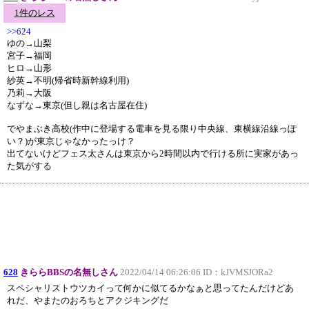
1件のレス
>>624
ゆの→山梨
宮子→福岡
ヒロ→山形
紗英→不明(帰省時新幹線利用)
乃莉→大阪
なずな→東京(但し親は名古屋在住)
でやまぶき高校(作中に登場する電車を見る限り中央線、東横線沿線っぽ
い？)が東京じゃなかったっけ？
出てないけどフェス太さんは東京から2時間以内で行ける所に実家があっ
た気がする
628
きららBBSの名無しさん
2022/04/14 06:26:06 ID：
kJVMSJORa2
スペシャリストウツカイって何かに似てるかなぁと思ってたんだけどあ
れだ、やまたのおろちとアクジキングだ