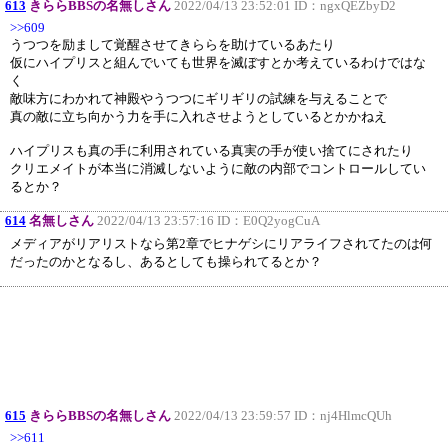
613
きららBBSの名無しさん
2022/04/13 23:52:01 ID：
ngxQEZbyD2
>>609
うつつを励まして覚醒させてきららを助けているあたり
仮にハイプリスと組んでいても世界を滅ぼすとか考えているわけではな
く
敵味方にわかれて神殿やうつつにギリギリの試練を与えることで
真の敵に立ち向かう力を手に入れさせようとしているとかかねえ
ハイプリスも真の手に利用されている真実の手が使い捨てにされたり
クリエメイトが本当に消滅しないように敵の内部でコントロールしてい
るとか？
614
名無しさん
2022/04/13 23:57:16 ID：
E0Q2yogCuA
メディアがリアリストなら第2章でヒナゲシにリアライフされてたのは何
だったのかとなるし、あるとしても操られてるとか？
615
きららBBSの名無しさん
2022/04/13 23:59:57 ID：
nj4HlmcQUh
>>611