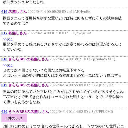
ボスラッシュやったしね
616
名無しさん
2022/04/14 00:00:28 ID：
eI1AHHvuEe
探堀クエって専用持ちやすな置いとけば特に何もせずに守りの試練突破
できるのでは？
617
名無しさん
2022/04/14 00:01:18 ID：
E0Q2yogCuA
>>611
展開を早めてる感はあるけどさすがに次章で終わるのは無理があるんじ
ゃないかな
618
きららBBSの名無しさん
2022/04/14 00:39:21 ID：
cp7mboWXUQ
>>611
せめて次々回じゃない？次回だと急転直下すぎる
とはいえ今回の勢い的に残りはある程度まとめて一気にていう気はする
619
きららBBSの名無しさん
2022/04/14 00:55:09 ID：
ngxQEZbyD2
開幕の時に並んでいたブレSとこみがはさすがにメイン章がありそうよね
TVCMだけで出てきた作品はコールされた戦力ということで、3部以降っ
て扱いもあるかもなあ
620
きららBBSの名無しさん
2022/04/14 01:14:02 ID：
SpE/PFU0M6
1件のレス
2部OPに[ゆめとうつつ 交わる世界～]ってあるし、うつつのいた世界とエ