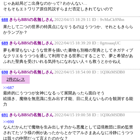
じゃあ結局どこ出身なのかって? わかんない…
そもそもエトワリア原住民説すらまだ否定しきれてないので
688
きららBBSの名無しさん
2022/04/15 18:29:11 ID：
9vMaCk9Nhn
果たして二つの世界の特異点になりうるのはうつつか、それともきらら
かランプか？
689
きららBBSの名無しさん
2022/04/15 18:39:20 ID：
0grtoaaqUC
夢も希望もないような世界を描いた書物も別種の聖典としてネガティブ
なクリエをうつつを通して利用できる世界にすることで、夢と希望があ
ふれた聖典を受けいれる気持ちになれない人々も救うとかかねえ
690
きららBBSの名無しさん
2022/04/15 18:54:00 ID：
1Q3KtMSDB0
2件のレス
>>687
最終的にうつつが女神になるって展開あったら面白そう
絵描き、魔物を無意識に生み出す才能、目に見えないものを観測する能
力
691
きららBBSの名無しさん
2022/04/15 19:00:58 ID：
1Q3KtMSDB0
>>690
なんだかんだで魔物を生み出しす力から悪魔として辺境教団に崇め監禁
されてたソラ様の例があったからとかでアルさまあんなに冷静にうつつ
は我々の仲間だって言えたのかな？