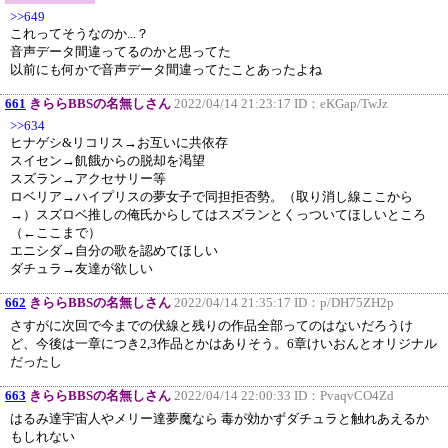
>>649
これってそうなのか...？
音声データ間違ってるのかと思ってた
以前にも何かで音声データ間違ってたことあったよね
661
きららBBSの名無しさん
2022/04/14 21:23:17 ID：
eKGap/TwJz
>>634
ヒナゲシ&リコリス→お互いに共依存
スイセン→飢餓からの脱却を渇望
スズラン→アクセサリー等
ロベリア→ハイプリスの夢女子で同担拒否勢。（取り消し線ここから
→）スズロベ推しの俺氏からしてはスズランとくっついてほしいところ
（←ここまで）
エニシダ→自分の歌を認めてほしい
ダチュラ→友達が欲しい
662
きららBBSの名無しさん
2022/04/14 21:35:17 ID：
p/DH75ZH2p
さすがに次回で今までの伏線と残りの作品全部ってのはないだろうけ
ど、今後は一章につき2,3作品とかはありそう。6章けいおんとオリジナル
だったし
663
きららBBSの名無しさん
2022/04/14 22:00:33 ID：
PvaqvCO4Zd
はるみ達宇宙人やメリー達夢魔なら 毒が効かずダチュラと触れあえるか
もしれない