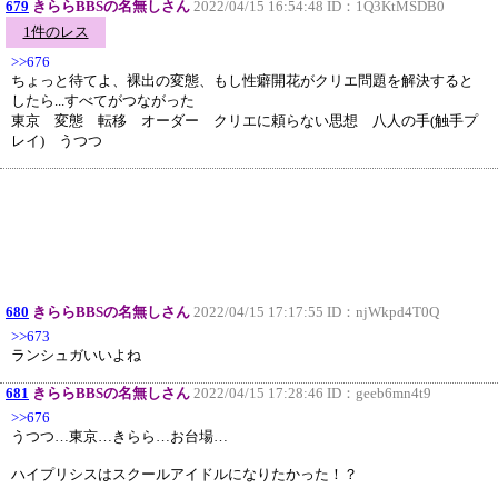
679
きららBBSの名無しさん
2022/04/15 16:54:48 ID：
1Q3KtMSDB0
1件のレス
>>676
ちょっと待てよ、裸出の変態、もし性癖開花がクリエ問題を解決すると
したら...すべてがつながった
東京 変態 転移 オーダー クリエに頼らない思想 八人の手(触手プ
レイ) うつつ
680
きららBBSの名無しさん
2022/04/15 17:17:55 ID：
njWkpd4T0Q
>>673
ランシュガいいよね
681
きららBBSの名無しさん
2022/04/15 17:28:46 ID：
geeb6mn4t9
>>676
うつつ…東京…きらら…お台場…
ハイプリシスはスクールアイドルになりたかった！？