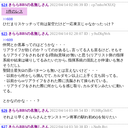
624
きららBBSの名無しさん
2022/04/14 02:06:39 ID：
cp7mboWXUQ
1件のレス
>>608
ひだまりスケッチって街は架空だけど一応東京じゃなかったっけ？
625
きららBBSの名無しさん
2022/04/14 02:28:07 ID：
y.9uDlqNvh
>>609
仲間とか黒幕ってのはどうかな・・・
リアライフが効くのか？ってのがあるし､言ってる人も居るけど､そもそ
もリアライフをされる(する)理由(意味)が無いと思う(リアリスト側の指揮
系統や結束は確りしてるみたいだから､指揮系統の混乱とか仲違いも無さ
そうだし)。
聖闘士星矢Ωの昴パターンも無いとは言えないけど・・・
・以前から何かしら掴んでて､カルダモン以上に上手く立ち回ってる。
・以前からorリアライフをされた際に洗脳されて操られている。
・リアライフをされた際に何かしらを感じ取り､カルダモンみたいに動い
てる。
とかなのかな・・・？
626
きららBBSの名無しさん
2022/04/14 03:09:54 ID：
FUHRp5h8/C
それより早くきららさんとサンストーン将軍の馴れ初め()を知りたい
627
きららBBSの名無しさん
2022/04/14 03:50:38 ID：
i.Nn8t.Ryj