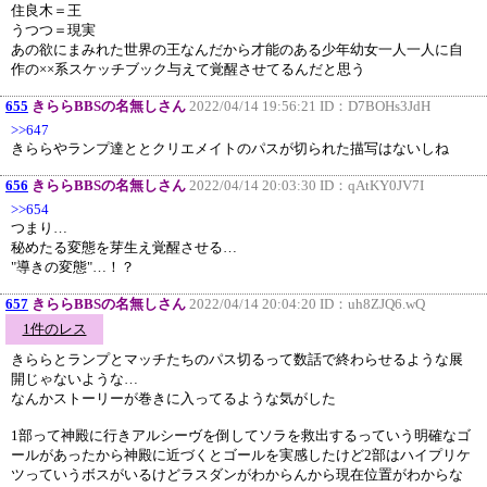
住良木＝王
うつつ＝現実
あの欲にまみれた世界の王なんだから才能のある少年幼女一人一人に自
作の××系スケッチブック与えて覚醒させてるんだと思う
655
きららBBSの名無しさん
2022/04/14 19:56:21 ID：
D7BOHs3JdH
>>647
きららやランプ達ととクリエメイトのパスが切られた描写はないしね
656
きららBBSの名無しさん
2022/04/14 20:03:30 ID：
qAtKY0JV7I
>>654
つまり…
秘めたる変態を芽生え覚醒させる…
"導きの変態"…！？
657
きららBBSの名無しさん
2022/04/14 20:04:20 ID：
uh8ZJQ6.wQ
1件のレス
きららとランプとマッチたちのパス切るって数話で終わらせるような展
開じゃないような…
なんかストーリーが巻きに入ってるような気がした
1部って神殿に行きアルシーヴを倒してソラを救出するっていう明確なゴ
ールがあったから神殿に近づくとゴールを実感したけど2部はハイプリケ
ツっていうボスがいるけどラスダンがわからんから現在位置がわからな