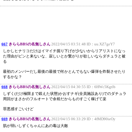
667
きららBBSの名無しさん
2022/04/15 03:51:48 ID：
uu.XZ7geY7
しかしヒナリコだけはイマイチ掘り下げが少ないからリアリストになっ
た理由がピンと来ないな、寂しいとか繋がりが欲しいならダチュラと被
る
最初のメンバーだし最後の最後で何かとんでもない爆弾を炸裂させたり
するかな？
668
きららBBSの名無しさん
2022/04/15 04:30:55 ID：
6HWc5Kgtlb
しずく(だけ極限まで鍛えた状態)かおすナギ(全員施設あり)でのダチュラ
周回がまさかのフルオートで余裕だからものすごく稼げて楽
罪悪感すごいけど
669
きららBBSの名無しさん
2022/04/15 06:33:29 ID：
4fMD90ieOy
肌が弱いしずくちゃんにあの毒は大敵