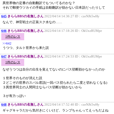
異世界物の定番の自動翻訳でもついてるのかな？
それで郵便ウツカイの手紙は自動翻訳が効かない日本語だったりして
645
きららBBSの名無しさん
2022/04/14 14:36:27 ID：
czeNJh5wHy
なんで、神官戦士の正装スク水なの……
646
きららBBSの名無しさん
2022/04/14 17:18:26 ID：
OkUxzRUMpe
1件のレス
>>642
うつつ、タルト世界から来た説
647
きららBBSの名無しさん
2022/04/14 17:24:53 ID：
OkUxzRUMpe
1件のレス
なぜうつつは自分の出生を覚えてないのにパス切断効かなかったのか
１世界そのものが消えた説
２どこぞの世界のスバル君説(一回パス切られたら二度と切れなくなる)
３異世界同士の人間同士ならパス切断が効かないから
３が有力っぽい
648
きららBBSの名無しさん
2022/04/14 17:52:40 ID：
czeNJh5wHy
ギャグキャラだから気付きにくいけど、ランプちゃんってえっちだよね