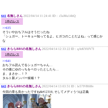
641
名無しさん
2022/04/14 11:24:41 ID：
.i5uMu14hQ
1件のレス
>>635
そういやおちフルはそうだったね
「シュガー、トーキョー知ってるよ。ヒガコのことだよね」って感じか
な
642
きららBBSの名無しさん
2022/04/14 12:33:22 ID：
qAtKY0JV7I
1件のレス
>>641
おちフル読んでるシュガーちゃん…
その後にゆのっちをペロッたとしたら…
ま、まさか…！？
タルト新メンバー候補！？
643
きららBBSの名無しさん
2022/04/14 13:03:51 ID：
le57IVR6Hv
今回の章も良かったですね&#12316; そしてメディうつは正義