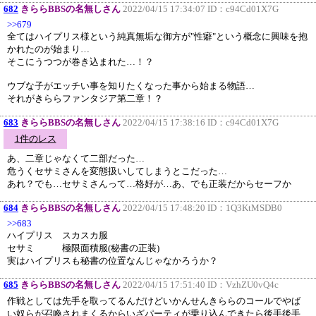
682
きららBBSの名無しさん
2022/04/15 17:34:07 ID：
c94Cd01X7G
>>679
全てはハイプリス様という純真無垢な御方が"性癖"という概念に興味を抱
かれたのが始まり…
そこにうつつが巻き込まれた…！？
ウブな子がエッチい事を知りたくなった事から始まる物語…
それがきららファンタジア第二章！？
683
きららBBSの名無しさん
2022/04/15 17:38:16 ID：
c94Cd01X7G
1件のレス
あ、二章じゃなくて二部だった…
危うくセサミさんを変態扱いしてしまうとこだった…
あれ？でも…セサミさんって…格好が…あ、でも正装だからセーフか
684
きららBBSの名無しさん
2022/04/15 17:48:20 ID：
1Q3KtMSDB0
>>683
ハイプリス スカスカ服
セサミ 極限面積服(秘書の正装)
実はハイプリスも秘書の位置なんじゃなかろうか？
685
きららBBSの名無しさん
2022/04/15 17:51:40 ID：
VzhZU0vQ4c
作戦としては先手を取ってるんだけどいかんせんきららのコールでやば
い奴らが召喚されまくるからいざパーティが乗り込んできたら後手後手