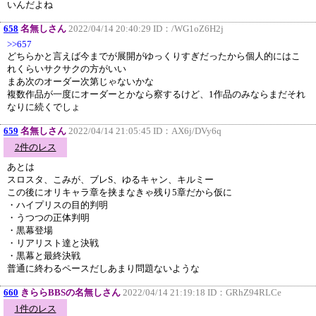
いんだよね
658
名無しさん
2022/04/14 20:40:29 ID：
/WG1oZ6H2j
>>657
どちらかと言えば今までが展開がゆっくりすぎだったから個人的にはこ
れくらいサクサクの方がいい
まあ次のオーダー次第じゃないかな
複数作品が一度にオーダーとかなら察するけど、1作品のみならまだそれ
なりに続くでしょ
659
名無しさん
2022/04/14 21:05:45 ID：
AX6j/DVy6q
2件のレス
あとは
スロスタ、こみが、ブレS、ゆるキャン、キルミー
この後にオリキャラ章を挟まなきゃ残り5章だから仮に
・ハイプリスの目的判明
・うつつの正体判明
・黒幕登場
・リアリスト達と決戦
・黒幕と最終決戦
普通に終わるペースだしあまり問題ないような
660
きららBBSの名無しさん
2022/04/14 21:19:18 ID：
GRhZ94RLCe
1件のレス