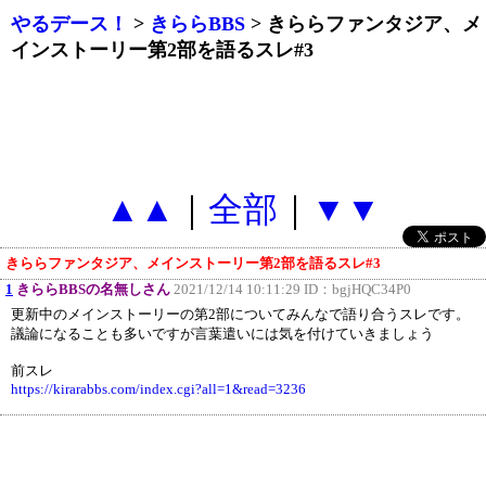
やるデース！
>
きららBBS
> きららファンタジア、メ
インストーリー第2部を語るスレ#3
▲▲
｜
全部
｜
▼▼
きららファンタジア、メインストーリー第2部を語るスレ#3
1
きららBBSの名無しさん
2021/12/14 10:11:29 ID：
bgjHQC34P0
更新中のメインストーリーの第2部についてみんなで語り合うスレです。
議論になることも多いですが言葉遣いには気を付けていきましょう
前スレ
https://kirarabbs.com/index.cgi?all=1&read=3236