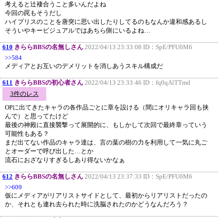
考えると辻褄合うこと多いんだよね
今回の罠もそうだし
ハイプリスのことを唐突に思い出したりしてるのもなんか違和感あるし
そういやキービジュアルではあちら側にいるよね…
610
きららBBSの名無しさん
2022/04/13 23:33:08 ID：
SpE/PFU0M6
>>584
メディアとお互いのデメリットを消しあうスキル構成だ
611
きららBBSの初心者さん
2022/04/13 23:33:46 ID：
fq0qAlTTmd
3件のレス
OPに出てきたキャラの各作品ごとに章を設ける（間にオリキャラ回も挟
んで）と思ってたけど
最後の神殿に直接襲撃って展開的に、もしかして次回で最終章っていう
可能性もある？
まだ出てない作品のキャラ達は、言の葉の樹の力を利用して一気に丸ご
とオーダーで呼び出した…とか
流石におざなりすぎるしあり得ないかなぁ
612
きららBBSの名無しさん
2022/04/13 23:37:33 ID：
SpE/PFU0M6
>>609
仮にメディアがリアリストサイドとして、最初からリアリストだったの
か、それとも連れ去られた時に洗脳されたのかどうなんだろう？