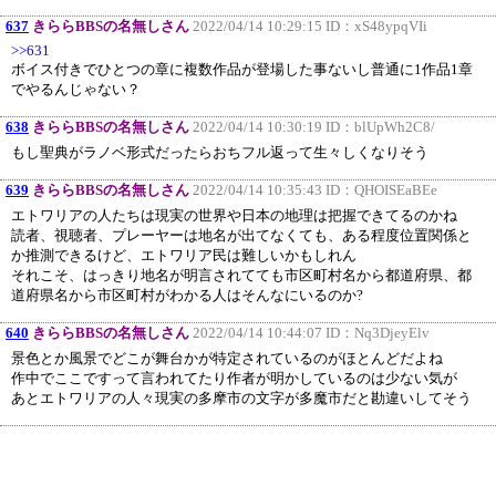
637
きららBBSの名無しさん
2022/04/14 10:29:15 ID：
xS48ypqVIi
>>631
ボイス付きでひとつの章に複数作品が登場した事ないし普通に1作品1章
でやるんじゃない？
638
きららBBSの名無しさん
2022/04/14 10:30:19 ID：
blUpWh2C8/
もし聖典がラノベ形式だったらおちフル返って生々しくなりそう
639
きららBBSの名無しさん
2022/04/14 10:35:43 ID：
QHOISEaBEe
エトワリアの人たちは現実の世界や日本の地理は把握できてるのかね
読者、視聴者、プレーヤーは地名が出てなくても、ある程度位置関係と
か推測できるけど、エトワリア民は難しいかもしれん
それこそ、はっきり地名が明言されてても市区町村名から都道府県、都
道府県名から市区町村がわかる人はそんなにいるのか?
640
きららBBSの名無しさん
2022/04/14 10:44:07 ID：
Nq3DjeyElv
景色とか風景でどこが舞台かが特定されているのがほとんどだよね
作中でここですって言われてたり作者が明かしているのは少ない気が
あとエトワリアの人々現実の多摩市の文字が多魔市だと勘違いしてそう