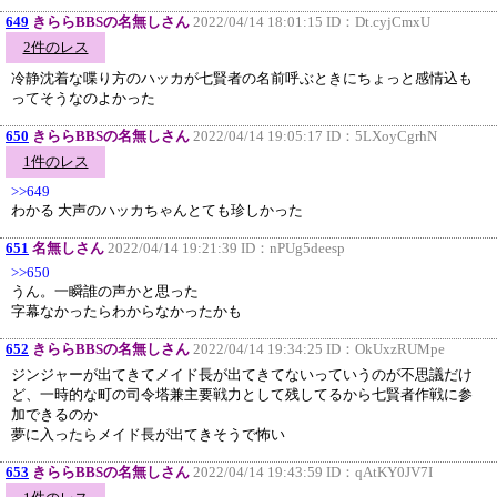
649
きららBBSの名無しさん
2022/04/14 18:01:15 ID：
Dt.cyjCmxU
2件のレス
冷静沈着な喋り方のハッカが七賢者の名前呼ぶときにちょっと感情込も
ってそうなのよかった
650
きららBBSの名無しさん
2022/04/14 19:05:17 ID：
5LXoyCgrhN
1件のレス
>>649
わかる 大声のハッカちゃんとても珍しかった
651
名無しさん
2022/04/14 19:21:39 ID：
nPUg5deesp
>>650
うん。一瞬誰の声かと思った
字幕なかったらわからなかったかも
652
きららBBSの名無しさん
2022/04/14 19:34:25 ID：
OkUxzRUMpe
ジンジャーが出てきてメイド長が出てきてないっていうのが不思議だけ
ど、一時的な町の司令塔兼主要戦力として残してるから七賢者作戦に参
加できるのか
夢に入ったらメイド長が出てきそうで怖い
653
きららBBSの名無しさん
2022/04/14 19:43:59 ID：
qAtKY0JV7I