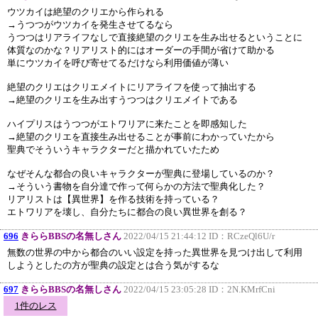
ウツカイは絶望のクリエから作られる
→うつつがウツカイを発生させてるなら
うつつはリアライフなしで直接絶望のクリエを生み出せるということに
体質なのかな？リアリスト的にはオーダーの手間が省けて助かる
単にウツカイを呼び寄せてるだけなら利用価値が薄い
絶望のクリエはクリエメイトにリアライフを使って抽出する
→絶望のクリエを生み出すうつつはクリエメイトである
ハイプリスはうつつがエトワリアに来たことを即感知した
→絶望のクリエを直接生み出せることが事前にわかっていたから
聖典でそういうキャラクターだと描かれていたため
なぜそんな都合の良いキャラクターが聖典に登場しているのか？
→そういう書物を自分達で作って何らかの方法で聖典化した？
リアリストは【異世界】を作る技術を持っている？
エトワリアを壊し、自分たちに都合の良い異世界を創る？
696
きららBBSの名無しさん
2022/04/15 21:44:12 ID：
RCzeQl6U/r
無数の世界の中から都合のいい設定を持った異世界を見つけ出して利用
しようとしたの方が聖典の設定とは合う気がするな
697
きららBBSの名無しさん
2022/04/15 23:05:28 ID：
2N.KMrfCni
1件のレス