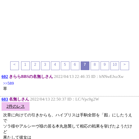
<
1
2
3
4
5
6
7
8
9
10
>
602
きららBBSの名無しさん
2022/04/13 22:46:35 ID：
bNNwEJxzXw
>>589
草
603
名無しさん
2022/04/13 22:50:37 ID：
LC/Vpc9g2W
2件のレス
次章に向けての引きからも、ハイプリスは手駒全部を「囮」にしたうえ
で
ソラ様やアルシーヴ様の居る本丸急襲して相応の戦果を挙げたようだけ
ど
果たして彼女は