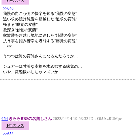
1件のレス
>>646
我慢の向こう側の快楽を知る"我慢の変態"
追い求め続け純愛を超越した"追求の変態"
極まる"嗅覚の変態"
欲深き"触覚の変態"
家族愛を超越し境地に達した"姉愛の変態"
抗う事を拒み苦辛を堪能する"痛覚の変態"
…etc.
うつつは何の変態さんになるんだろうか…
シュガーは甘美な幸福を求め欲する味覚の…
いや、変態扱いしちゃマズいか
654
きららBBSの名無しさん
2022/04/14 19:53:32 ID：
OkUxzRUMpe
1件のレス
>>653