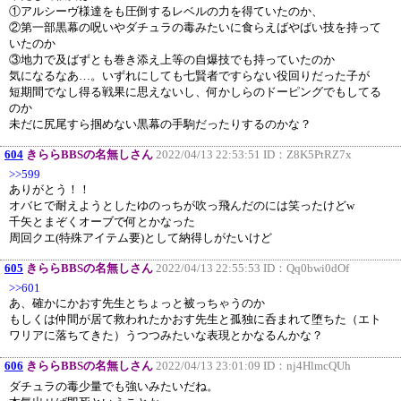
①アルシーヴ様達をも圧倒するレベルの力を得ていたのか、
②第一部黒幕の呪いやダチュラの毒みたいに食らえばやばい技を持って
いたのか
③地力で及ばずとも巻き添え上等の自爆技でも持っていたのか
気になるなあ…。いずれにしても七賢者ですらない役回りだった子が
短期間でなし得る戦果に思えないし、何かしらのドーピングでもしてる
のか
未だに尻尾すら掴めない黒幕の手駒だったりするのかな？
604
きららBBSの名無しさん
2022/04/13 22:53:51 ID：
Z8K5PtRZ7x
>>599
ありがとう！！
オバヒで耐えようとしたゆのっちが吹っ飛んだのには笑ったけどw
千矢とまぞくオーブで何とかなった
周回クエ(特殊アイテム要)として納得しがたいけど
605
きららBBSの名無しさん
2022/04/13 22:55:53 ID：
Qq0bwi0dOf
>>601
あ、確かにかおす先生とちょっと被っちゃうのか
もしくは仲間が居て救われたかおす先生と孤独に呑まれて堕ちた（エト
ワリアに落ちてきた）うつつみたいな表現とかなるんかな？
606
きららBBSの名無しさん
2022/04/13 23:01:09 ID：
nj4HlmcQUh
ダチュラの毒少量でも強いみたいだね。