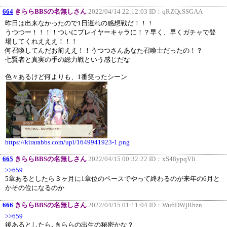
664
きららBBSの名無しさん
2022/04/14 22:12:03 ID：
qRZQcSSGAA
昨日は出来なかったので1日遅れの感想戦だ！！！
うつつー！！！！ついにプレイヤーキャラに！？早く、早くガチャで登
場してくれえええ！！！
何召喚してんだお前ええ！！うつつさんあなた召喚士だったの！？
七賢者と真実の手の総力戦という感じだな
色々あるけど何よりも、1番笑ったシーン
https://kirarabbs.com/upl/1649941923-1.png
665
きららBBSの名無しさん
2022/04/15 00:32:22 ID：
xS48ypqVIi
>>659
5章あるとしたら３ヶ月に1章位のペースでやって終わるのが来年の6月と
かその位になるのか
666
きららBBSの名無しさん
2022/04/15 01:11:04 ID：
Wu6DWjRhzn
>>659
後あるとしたら､きららの出生の秘密かな？