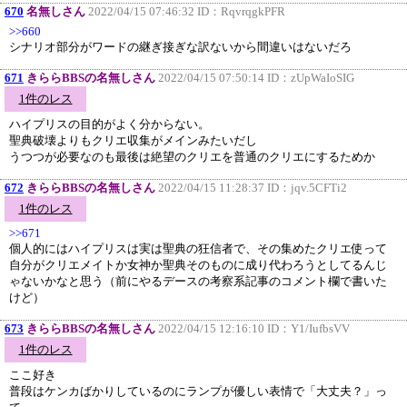
670
名無しさん
2022/04/15 07:46:32 ID：
RqvrqgkPFR
>>660
シナリオ部分がワードの継ぎ接ぎな訳ないから間違いはないだろ
671
きららBBSの名無しさん
2022/04/15 07:50:14 ID：
zUpWaIoSIG
1件のレス
ハイプリスの目的がよく分からない。
聖典破壊よりもクリエ収集がメインみたいだし
うつつが必要なのも最後は絶望のクリエを普通のクリエにするためか
672
きららBBSの名無しさん
2022/04/15 11:28:37 ID：
jqv.5CFTi2
1件のレス
>>671
個人的にはハイプリスは実は聖典の狂信者で、その集めたクリエ使って
自分がクリエメイトか女神か聖典そのものに成り代わろうとしてるんじ
ゃないかなと思う（前にやるデースの考察系記事のコメント欄で書いた
けど）
673
きららBBSの名無しさん
2022/04/15 12:16:10 ID：
Y1/IufbsVV
1件のレス
ここ好き
普段はケンカばかりしているのにランプが優しい表情で「大丈夫？」っ