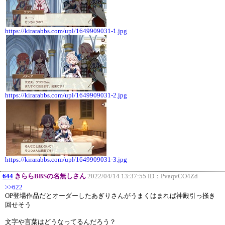
https://kirarabbs.com/upl/1649909031-1.jpg
https://kirarabbs.com/upl/1649909031-2.jpg
https://kirarabbs.com/upl/1649909031-3.jpg
644
きららBBSの名無しさん
2022/04/14 13:37:55 ID：
PvaqvCO4Zd
>>622
OP登場作品だとオーダーしたあぎりさんがうまくはまれば神殿引っ掻き
回せそう
文字や言葉はどうなってるんだろう？