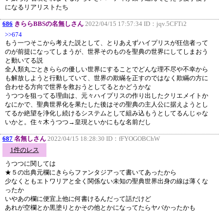
になるリアリストたち
686
きららBBSの名無しさん
2022/04/15 17:57:34 ID：
jqv.5CFTi2
>>674
もう一つそこから考えた説として、とりあえずハイプリスが狂信者って
のが前提になってしまうが、世界そのものを聖典の世界にしてしまおう
と動いてる説
全人類丸ごときららの優しい世界にすることでどんな理不尽や不幸から
も解放しようと行動していて、世界の欺瞞を正すのではなく欺瞞の方に
合わせる方向で世界を救おうとしてるとかどうかな
うつつを狙ってる理由は、元々ハイプリスの作り出したクリエメイトか
なにかで、聖典世界化を果たした後はその聖典の主人公に据えようとし
てるか絶望を浄化し続けるシステムとして組み込もうとしてるんじゃな
いかと。住々木うつつ→皇現といかにもな名前だし
687
名無しさん
2022/04/15 18:28:30 ID：
fFYOGOBChW
1件のレス
うつつに関しては
★５の出典元欄にきららファンタジアって書いてあったから
少なくともエトワリアと全く関係ない未知の聖典世界出身の線は薄くな
ったか
いやあの欄に便宜上他に何書けるんだって話だけど
あれが空欄とか黒塗りとかその他とかになってたらヤバかったかも