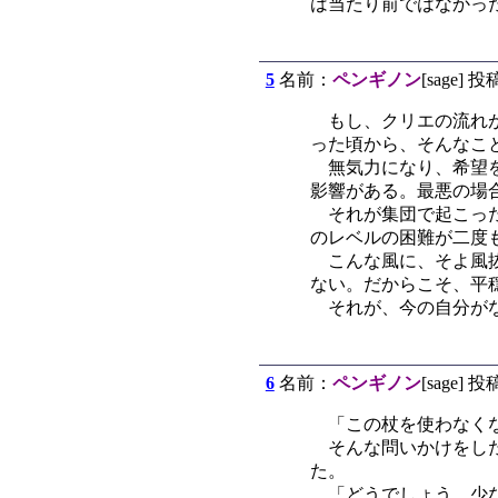
は当たり前ではなかっ
5
名前：
ペンギノン
[sage] 投
もし、クリエの流れが
った頃から、そんなこ
無気力になり、希望を
影響がある。最悪の場
それが集団で起こった
のレベルの困難が二度
こんな風に、そよ風抜
ない。だからこそ、平
それが、今の自分がな
6
名前：
ペンギノン
[sage] 投
「この杖を使わなくな
そんな問いかけをした
た。
「どうでしょう。少な