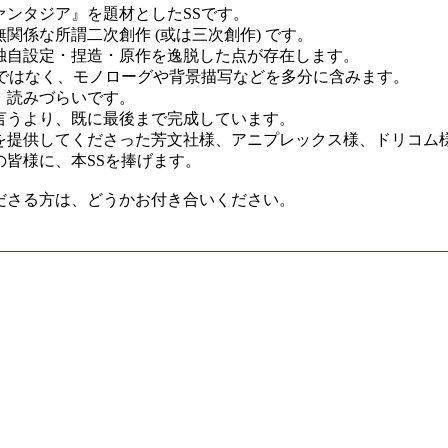
ァンタジア』を題材としたSSです。
関係な所謂二次創作 (或は三次創作) です。
自設定 ･ 捏造 ･ 原作を逸脱した点が存在します。
式ではなく、モノローグや背景描写などを多分に含みます。
、読みづらいです。
言うより、既に最後まで完成しています。
を提供してくださった芳文社様、アニプレックス様、ドリコム
の皆様に、本SSを捧げます。
ださる方は、どうかお付き合いください。