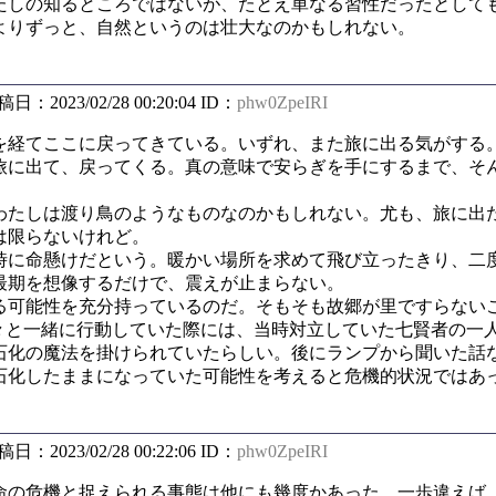
しの知るところではないが、たとえ単なる習性だったとして
よりずっと、自然というのは壮大なのかもしれない。
投稿日：2023/02/28 00:20:04 ID：
phw0ZpeIRI
経てここに戻ってきている。いずれ、また旅に出る気がする
旅に出て、戻ってくる。真の意味で安らぎを手にするまで、そ
たしは渡り鳥のようなものなのかもしれない。尤も、旅に出
は限らないけれど。
に命懸けだという。暖かい場所を求めて飛び立ったきり、二
最期を想像するだけで、震えが止まらない。
可能性を充分持っているのだ。そもそも故郷が里ですらない
方々と一緒に行動していた際には、当時対立していた七賢者の一
石化の魔法を掛けられていたらしい。後にランプから聞いた話
石化したままになっていた可能性を考えると危機的状況ではあ
投稿日：2023/02/28 00:22:06 ID：
phw0ZpeIRI
の危機と捉えられる事態は他にも幾度かあった。一歩違えば