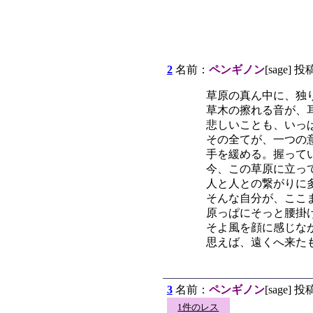
2
名前：
ペンギノン
[sage] 投
草原の真ん中に、独
草木の擦れる音が、
悲しいことも、いっぱ
その全てが、一つの意
手を緩める。握ってい
今、この草原に立って
人と人との繋がりに多
そんな自分が、ここま
原っぱにそっと腰掛け
そよ風を顔に感じなが
思えば、遠くへ来た
3
名前：
ペンギノン
[sage] 投
1件のレス