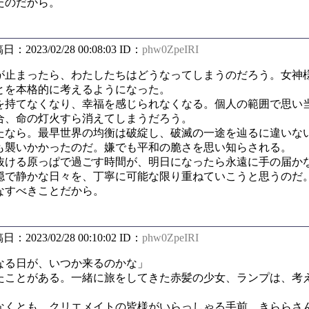
たのだから。
稿日：2023/02/28 00:08:03 ID：
phw0ZpeIRI
止まったら、わたしたちはどうなってしまうのだろう。女神
とを本格的に考えるようになった。
持てなくなり、幸福を感じられなくなる。個人の範囲で思い
合、命の灯火すら消えてしまうだろう。
なら。最早世界の均衡は破綻し、破滅の一途を辿るに違いな
も襲いかかったのだ。嫌でも平和の脆さを思い知らされる。
ける原っぱで過ごす時間が、明日になったら永遠に手の届か
穏で静かな日々を、丁寧に可能な限り重ねていこうと思うのだ
すべきことだから。
稿日：2023/02/28 00:10:02 ID：
phw0ZpeIRI
る日が、いつか来るのかな」
ことがある。一緒に旅をしてきた赤髪の少女、ランプは、考
くとも、クリエメイトの皆様がいらっしゃる手前、きららさ