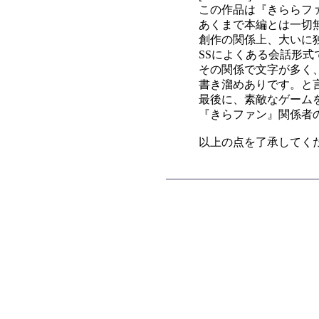
この作品は『きららフ
あくまで本編とは一切無
創作の関係上、大いに独
SSによくある会話形
その関係で文字が多く
書き溜めありです。と
最後に、素敵なゲーム
『きらファン』関係者
以上の点を了承してく