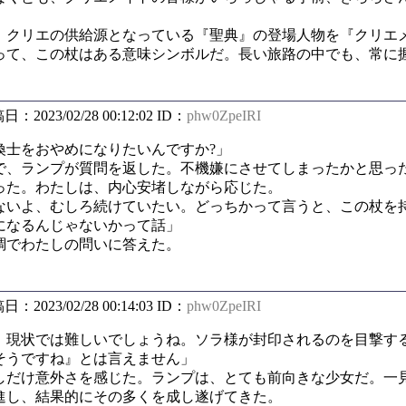
」
クリエの供給源となっている『聖典』の登場人物を『クリエ
って、この杖はある意味シンボルだ。長い旅路の中でも、常に
稿日：2023/02/28 00:12:02 ID：
phw0ZpeIRI
士をおやめになりたいんですか?」
、ランプが質問を返した。不機嫌にさせてしまったかと思っ
った。わたしは、内心安堵しながら応じた。
いよ、むしろ続けていたい。どっちかって言うと、この杖を
になるんじゃないかって話」
でわたしの問いに答えた。
稿日：2023/02/28 00:14:03 ID：
phw0ZpeIRI
現状では難しいでしょうね。ソラ様が封印されるのを目撃す
そうですね』とは言えません」
だけ意外さを感じた。ランプは、とても前向きな少女だ。一
進し、結果的にその多くを成し遂げてきた。