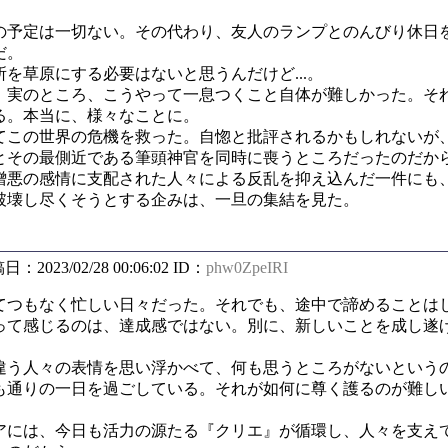
予定は一切ない。その代わり、友人のランプとのんびり休日
だ。
草原にする必要はないと思うんだけど...。
実のところ、こうやって一息つくこと自体が難しかった。そ
る。本当に、様々なことに。
この世界の危機を救った。自惚と批評されるかもしれないが
とその最側近である筆頭神官を同時に喪うところだったのだか
悪の感情に支配された人々による反乱を抑え込んだ一件にも
破壊し尽くそうとする企みは、一旦の集結を見た。
稿日：2023/02/28 00:06:02 ID：
phw0ZpeIRI
つもなく忙しい日々だった。それでも、途中で諦めることは
て感じるのは、達成感ではない。別に、新しいことを成し遂
う人々の表情を思い浮かべて、何も思うところがないという
も通りの一日を過ごしている。それが如何に尊く護るのが難し
。
には、今日も活力の源たる『クリエ』が循環し、人々を支え