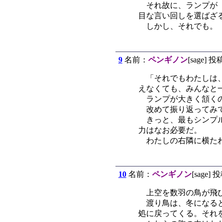
それ故に、ランプが『
目な言い回しを選ばざ
しかし、それでも。
9
名前：
ペンギノン
[sage] 投
「それでもわたしは、
えなくても、みんなと
ランプが大きく頷くの
改めて振り返ってみて
きっと、最もシンプル
力はなお必要だ。
わたしの右隣に横たわ
10
名前：
ペンギノン
[sage] 
上空を数羽の鳥が飛び
渡り鳥は、冬になると
処に戻ってくる。それ