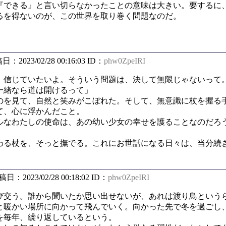
できる』と言い切らなかったことの意味は大きい。要するに
るを得ないのが、この世界を取り巻く問題なのだ。
稿日：2023/02/28 00:16:03 ID：
phw0ZpeIRI
信じていたいよ。そういう問題は、決して無限じゃないって
一緒なら道は開けるって」
を見て、自然と笑みがこぼれた。そして、無意識に杖を握る
、心に浮かんだこと。
なわたしの使命は、あの幼い少女の幸せを護ることなのだろ
る杖を、そっと撫でる。これにお世話になる日々は、当分続
投稿日：2023/02/28 00:18:02 ID：
phw0ZpeIRI
交う。誰から聞いたか思い出せないが、あれは渡り鳥という
暖かい場所に向かって飛んでいく。向かった先で冬を過ごし
を毎年、繰り返しているという。