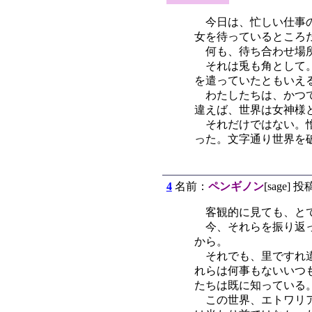
今日は、忙しい仕事の
女を待っているところ
何も、待ち合わせ場所を
それは兎も角として。
を遣っていたともいえ
わたしたちは、かつて
違えば、世界は女神様
それだけではない。憎
った。文字通り世界を
4
名前：
ペンギノン
[sage] 投
客観的に見ても、とて
今、それらを振り返っ
から。
それでも、里ですれ違
れらは何事もないいつ
たちは既に知っている
この世界、エトワリア