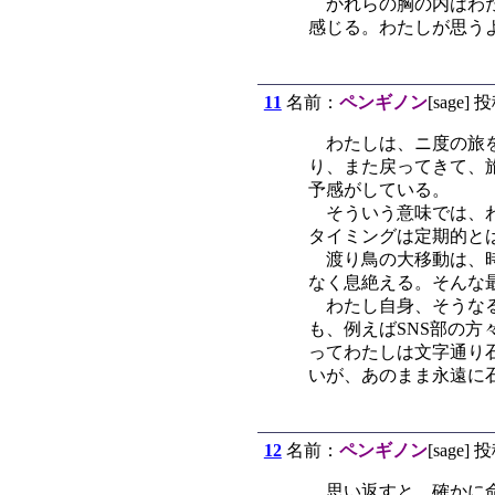
かれらの胸の内はわた
感じる。わたしが思う
11
名前：
ペンギノン
[sage] 
わたしは、ニ度の旅を
り、また戻ってきて、
予感がしている。
そういう意味では、わ
タイミングは定期的と
渡り鳥の大移動は、時
なく息絶える。そんな
わたし自身、そうなる
も、例えばSNS部の
ってわたしは文字通り
いが、あのまま永遠に
12
名前：
ペンギノン
[sage] 
思い返すと、確かに命