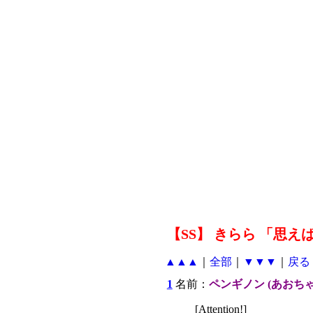
【SS】 きらら 「思
▲▲▲
｜
全部
｜
▼▼▼
｜
戻る
1
名前：
ペンギノン (あおちゃ
[Attention!]