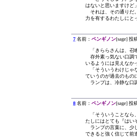
はないと思いますけど
それは、その通りだ。
力を有するわたしにと
7
名前：
ペンギノン
[sage] 投
「きららさんは、召喚
存外素っ気ない口調で
いるようには見えなか
「そういうわけじゃな
ていうのが過去のもの
ランプは、冷静な口調
8
名前：
ペンギノン
[sage] 投
「そういうことなら、
たしにはとても『はい
ランプの言葉に、少し
できると強く信じて前