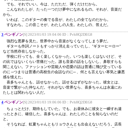
でも、それでいい。今は、ただただ、弾くだけだから。
こんなわたしが、たった一つだけ夢中になれるもの。それが、音楽だ
から。
いわば、このギターの奏でる音が、わたしの全てなのだから。
すなわち。この音こそが、わたしの人生。わたしの、答えだ。
3
ペンギノン
[S] 2023/01/03 19:04:06 ID：
PvhHQ2DEG8
強烈な悪夢を見た。世界中から音楽がなくなってしまう夢だ。
ギターも作詞ノートもすっかり消え去っていたし、"ギターヒーロー"
など当然存在しなかった。
学校に行っても、全く楽しくなかった。いつも楽しくはないけど、そ
の比ではないくらい苦痛だった。誰も音楽の話をしないし、鼻歌すらも
聞こえない。ファッションや芸能人や恋愛の話は普通に飛び交っている
のに ─つまりは普通の高校生の会話なのに─ 、何とも言えない寒気と嫌悪
感を憶えた。
喜多ちゃんとも、話せなかった。話せるはずがなかった。彼女とは、
音楽で繋がった仲なんだ。それがない世界なら、喜多ちゃんは永遠にわ
たしとは関わらない人だ。
4
ペンギノン
[S] 2023/01/03 19:06:06 ID：
PvhHQ2DEG8
ちょっとだけ、期待もしていた。でも、お昼休みに彼女と一瞬すれ違
ったときに、確信した。喜多ちゃんは、わたしのことを知らないのだ
と。
そうなれば、虹夏ちゃんともリョウさんとも出会えないだろう。店長