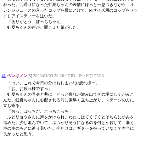
わった。元通りになった虹夏ちゃんの表情にほっと一息つきながら、オ
レンジジュースの入ったコップを横にどけて、Mサイズ用のコップをセッ
トしアイスティーを注いだ。
「ありがとう、ぼっちちゃん」
虹夏ちゃんの声が、聞こえた気がした。
41
ペンギノン
[S] 2023/01/03 20:20:07 ID：
PvhHQ2DEG8
「はい、これで今日の分はおしまい! お疲れ様ー」
「お、お疲れ様ですっ」
虹夏ちゃんの号令と共に、どっと疲れが滲み出てその場にしゃがみこ
んだ。虹夏ちゃんに心配される前に素早く立ち上がり、ステージの方に
立ち寄る。
「おっ、ぼっちだ。こっちこっち」
ふとリョウさんに声をかけられ、わたしはてくてくとそちらに歩みを
進めた。少し混んでいて、ぶつかりそうになるのを何とか躱して、漸く
声の主のもとに辿り着いた。今だけは、ギターを持っていなくて本当に
良かったと思う。