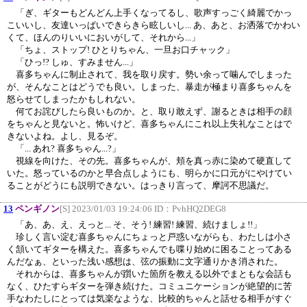
「ぎ、ギターもどんどん上手くなってるし、歌声すっごく綺麗でかっ
こいいし、友達いっぱいできらきら眩しいし... あ、あと、お洒落でかわい
くて、ほんのりいいにおいがして、それから...」
「ちょ、ストップ! ひとりちゃん、一旦お口チャック」
「ひっ!? しゅ、すみません...」
喜多ちゃんに制止されて、我を取り戻す。勢い余って噛んでしまった
が、そんなことはどうでも良い。しまった、暴走が極まり喜多ちゃんを
怒らせてしまったかもしれない。
何てお詫びしたら良いものか。と、取り敢えず、謝るときは相手の顔
をちゃんと見ないと。怖いけど、喜多ちゃんにこれ以上失礼なことはで
きないよね。よし、見るぞ。
「... あれ? 喜多ちゃん...?」
視線を向けた、その先。喜多ちゃんが、頬を真っ赤に染めて硬直して
いた。怒っているのかと早合点しようにも、明らかに口元がにやけてい
ることがどうにも説明できない。はっきり言って、摩訶不思議だ。
13
ペンギノン
[S] 2023/01/03 19:24:06 ID：
PvhHQ2DEG8
「あ、あ、え、えっと... そ、そう! 練習! 練習、続けましょ!!」
珍しく言い淀む喜多ちゃんにちょっと戸惑いながらも、わたしは小さ
く頷いてギターを構えた。喜多ちゃんでも喋り始めに困ることってある
んだなぁ、といった浅い感想は、弦の振動に文字通りかき消された。
それからは、喜多ちゃんが躓いた箇所を教える以外でまともな会話も
なく、ひたすらギターを弾き続けた。コミュニケーションが絶望的に苦
手なわたしにとっては気楽なような、比較的ちゃんと話せる相手がすぐ