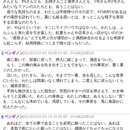
さんとも、PAさんとも、お姉さんこと廣井さんとも、1号さんや2号さん
みたいなファンの人たちとも、会うことはない。
虚ろな気持ちのまま、わたしは学校帰りのその足で、STARRYがあるは
ずの場所を訪れていた。藁にも縋る思いとは、きっとこんな様子を形容
する言葉なのだろう。
が。やはりというか、そこにライブハウスはなかった。わたしは、ふ
らふらと来た道を引き返した。虹夏ちゃんや店長さん ─店がないのだか
ら、 “星歌さん” とでも呼ぶ方が適切か─ と偶然鉢合わせるような奇跡す
ら起こらず、結局帰路につくまで独りぼっちだった。
5
ペンギノン
[S] 2023/01/03 19:08:05 ID：
PvhHQ2DEG8
家に着いて、部屋に戻って、押入に縮こまって、溜息をついた。
もう、この胸の痛みを吐き出すこともできない。その事実が、重く重
くのしかかった。
泣いた。ひたすら、泣いた。今までで一番、涙を流した。こんな世界
にいたら、わたしは間違いなく壊れてしまう。二度と元に戻らないくら
い、滅茶苦茶に。
手持ち無沙汰となった指先が、空想のギターの弦を押さえて、かき鳴
らそうと足掻いた。わたしの身体は、わたしの魂は、ありもしない “音”
を、こんなにも求めている。渇望している。その事実を、兎に角誰かに
伝えたかった。
6
ペンギノン
[S] 2023/01/03 19:10:05 ID：
PvhHQ2DEG8
あれほど、全てが夢であることを必死に願ったことはない。あれほ
ど、本気で死にたいと願ったことはない。感情がぐちゃぐちゃになりな