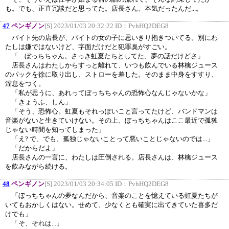
も。でも、正直冗談だと思ってた。店長さん、本気だったんだ...。
47
ペンギノン
[S] 2023/01/03 20:32:22 ID：
PvhHQ2DEG8
バイト先の店長が、バイトの女の子に思いきり抱きついてる。別にわ
たしは嫌ではないけど、字面だけだと犯罪臭がすごい。
「... ぼっちちゃん。さっき虹夏たちとしてた、夢の話だけどさ」
店長さんはわたしからすっと離れて、いつも飲んでいる林檎ジュース
のパックを徐に取り出し、ストローを差した。そのまま中身をすすり、
溜息をつく。
「私が思うに、あれってぼっちちゃんの恐怖心なんじゃないかな」
「きょうふ、しん」
「そう、恐怖心。虹夏もそれっぽいこと言ってたけど、バンドマンは
音楽がないと生きていけない。その上、ぼっちちゃんはここ最近で孤独
じゃない時間を知ってしまった」
「え? で、でも、孤独じゃないことって悪いことじゃないのでは...」
「だからだよ」
店長さんの一言に、わたしは圧倒される。店長さんは、林檎ジュース
を飲みながら続ける。
48
ペンギノン
[S] 2023/01/03 20:34:05 ID：
PvhHQ2DEG8
「ぼっちちゃんの夢なんだから、音楽のことを憶えている虹夏たちが
いてもおかしくはない。せめて、少なくとも確実に出てきていた喜多だ
けでも」
「そ、それは...」