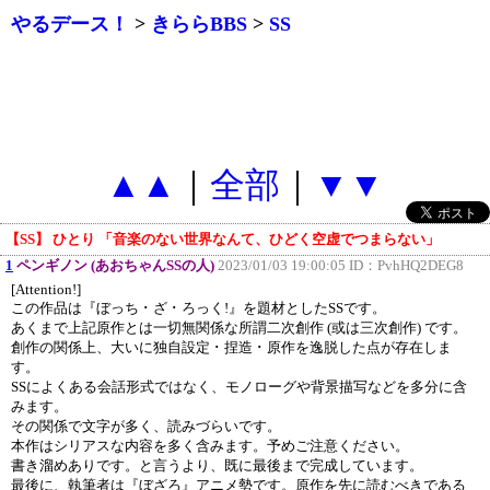
やるデース！
>
きららBBS
>
SS
▲▲
｜
全部
｜
▼▼
【SS】 ひとり 「音楽のない世界なんて、ひどく空虚でつまらない」
1
ペンギノン (あおちゃんSSの人)
2023/01/03 19:00:05 ID：
PvhHQ2DEG8
[Attention!]
この作品は『ぼっち ･ ざ ･ ろっく!』を題材としたSSです。
あくまで上記原作とは一切無関係な所謂二次創作 (或は三次創作) です。
創作の関係上、大いに独自設定 ･ 捏造 ･ 原作を逸脱した点が存在しま
す。
SSによくある会話形式ではなく、モノローグや背景描写などを多分に含
みます。
その関係で文字が多く、読みづらいです。
本作はシリアスな内容を多く含みます。予めご注意ください。
書き溜めありです。と言うより、既に最後まで完成しています。
最後に、執筆者は『ぼざろ』アニメ勢です。原作を先に読むべきである