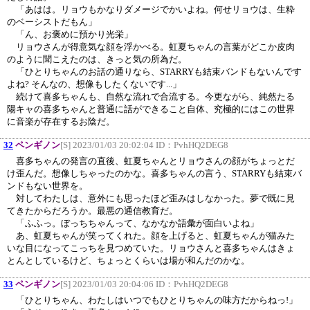
「あはは。リョウもかなりダメージでかいよね。何せリョウは、生粋
のベーシストだもん」
「ん、お褒めに預かり光栄」
リョウさんが得意気な顔を浮かべる。虹夏ちゃんの言葉がどこか皮肉
のように聞こえたのは、きっと気の所為だ。
「ひとりちゃんのお話の通りなら、STARRYも結束バンドもないんです
よね? そんなの、想像もしたくないです...」
続けて喜多ちゃんも、自然な流れで合流する。今更ながら、純然たる
陽キャの喜多ちゃんと普通に話ができること自体、究極的にはこの世界
に音楽が存在するお陰だ。
32
ペンギノン
[S] 2023/01/03 20:02:04 ID：
PvhHQ2DEG8
喜多ちゃんの発言の直後、虹夏ちゃんとリョウさんの顔がちょっとだ
け歪んだ。想像しちゃったのかな。喜多ちゃんの言う、STARRYも結束バ
ンドもない世界を。
対してわたしは、意外にも思ったほど歪みはしなかった。夢で既に見
てきたからだろうか。最悪の通信教育だ。
「ふふっ。ぼっちちゃんって、なかなか語彙が面白いよね」
あ、虹夏ちゃんが笑ってくれた。顔を上げると、虹夏ちゃんが猫みた
いな目になってこっちを見つめていた。リョウさんと喜多ちゃんはきょ
とんとしているけど、ちょっとくらいは場が和んだのかな。
33
ペンギノン
[S] 2023/01/03 20:04:06 ID：
PvhHQ2DEG8
「ひとりちゃん、わたしはいつでもひとりちゃんの味方だからねっ!」