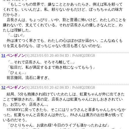
「もしこっちの世界で、嫌なこととかあったらさ。例えば私を頼って
くれても、いいんだよ。私、頼りないかもだけど、ぼっちちゃんの味方
だからさ」
店長さんは、ちょっぴり... いや、割と普通に怖いけど。わたしのことを
嫌わないで、支えてくれている。それが店長さんの優しさなんだと、わ
たしは理解した。
「... はい!」
外は凍てつく寒さでも、わたしの心はぽかぽか温かい。こんなぬくも
りを貰えるのなら、ぼっちじゃない生活も悪くないのかな。
51
ペンギノン
[S] 2023/01/03 20:40:04 ID：
PvhHQ2DEG8
「... それで店長さん、そろそろ離して...」
「駄目だ。私が満足するまで抱き枕になってもらう」
「ひぇぇ...」
前言撤回。流石に暑すぎ。
52
ペンギノン
[S] 2023/01/03 20:42:06 ID：
PvhHQ2DEG8
結局、5分も抱擁され続けていたわたしは、虹夏ちゃんが外に出てきた
ことで解放された。案の定、店長さんは虹夏ちゃんにおしおきされてい
た。お労しや、店長さん...。
STARRYに戻ってきたら、そこにはリョウさんと喜多ちゃんしかいなか
った。虹夏ちゃんと店長さんは外だし、PAさんは裏方のお仕事が残って
いるのだそう。
「ひとりちゃん、お疲れ様! 今日のライブも凄かったわよね!」