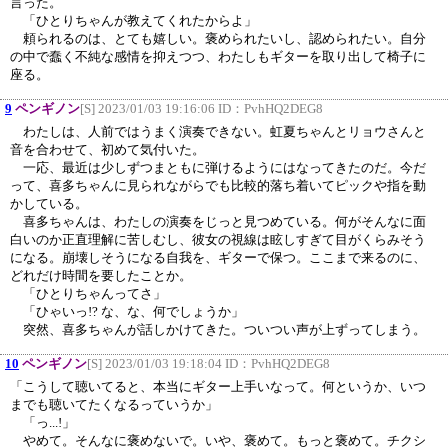
言った。
「ひとりちゃんが教えてくれたからよ」
頼られるのは、とても嬉しい。褒められたいし、認められたい。自分
の中で蠢く不純な感情を抑えつつ、わたしもギターを取り出して椅子に
座る。
9
ペンギノン
[S] 2023/01/03 19:16:06 ID：
PvhHQ2DEG8
わたしは、人前ではうまく演奏できない。虹夏ちゃんとリョウさんと
音を合わせて、初めて気付いた。
一応、最近は少しずつまともに弾けるようにはなってきたのだ。今だ
って、喜多ちゃんに見られながらでも比較的落ち着いてピックや指を動
かしている。
喜多ちゃんは、わたしの演奏をじっと見つめている。何がそんなに面
白いのか正直理解に苦しむし、彼女の視線は眩しすぎて目がくらみそう
になる。崩壊しそうになる自我を、ギターで保つ。ここまで来るのに、
どれだけ時間を要したことか。
「ひとりちゃんってさ」
「ひゃいっ!? な、な、何でしょうか」
突然、喜多ちゃんが話しかけてきた。ついつい声が上ずってしまう。
10
ペンギノン
[S] 2023/01/03 19:18:04 ID：
PvhHQ2DEG8
「こうして聴いてると、本当にギター上手いなって。何というか、いつ
までも聴いてたくなるっていうか」
「っ...!」
やめて。そんなに褒めないで。いや、褒めて。もっと褒めて。チクシ