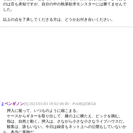
のは百も承知ですが、自分の中の執筆欲求モンスターには勝てませんで
した。
以上の点を了承してくださる方は、どうかお付き合いください。
2
ペンギノン
[S] 2023/01/03 19:02:06 ID：
PvhHQ2DEG8
押入に籠って、いつものように縮こまる。
ケースからギターを取り出して、膝の上に横たえ、ピックを摘む。
指は、自然と動く。押入は、さながら小さな小さなライブハウスだ。
観客は、誰もいない。今日は録音もネット上への公開もしていないか
ら、本当に孤独だ。