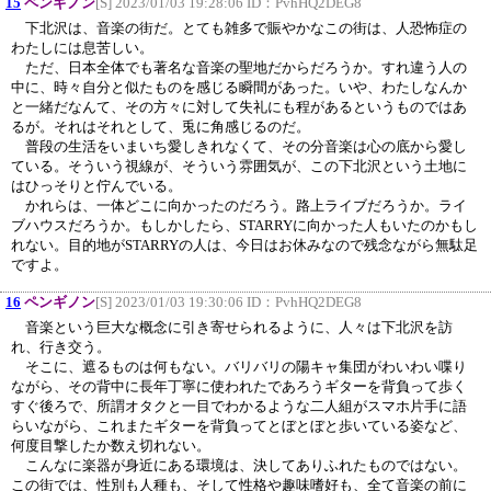
15
ペンギノン
[S] 2023/01/03 19:28:06 ID：
PvhHQ2DEG8
下北沢は、音楽の街だ。とても雑多で賑やかなこの街は、人恐怖症の
わたしには息苦しい。
ただ、日本全体でも著名な音楽の聖地だからだろうか。すれ違う人の
中に、時々自分と似たものを感じる瞬間があった。いや、わたしなんか
と一緒だなんて、その方々に対して失礼にも程があるというものではあ
るが。それはそれとして、兎に角感じるのだ。
普段の生活をいまいち愛しきれなくて、その分音楽は心の底から愛し
ている。そういう視線が、そういう雰囲気が、この下北沢という土地に
はひっそりと佇んでいる。
かれらは、一体どこに向かったのだろう。路上ライブだろうか。ライ
ブハウスだろうか。もしかしたら、STARRYに向かった人もいたのかもし
れない。目的地がSTARRYの人は、今日はお休みなので残念ながら無駄足
ですよ。
16
ペンギノン
[S] 2023/01/03 19:30:06 ID：
PvhHQ2DEG8
音楽という巨大な概念に引き寄せられるように、人々は下北沢を訪
れ、行き交う。
そこに、遮るものは何もない。バリバリの陽キャ集団がわいわい喋り
ながら、その背中に長年丁寧に使われたであろうギターを背負って歩く
すぐ後ろで、所謂オタクと一目でわかるような二人組がスマホ片手に語
らいながら、これまたギターを背負ってとぼとぼと歩いている姿など、
何度目撃したか数え切れない。
こんなに楽器が身近にある環境は、決してありふれたものではない。
この街では、性別も人種も、そして性格や趣味嗜好も、全て音楽の前に