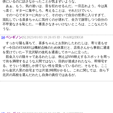
傍にいるのに話さなかったことが気まずいような。
あぁ、もう。気の迷いは、音を狂わせるんだ。一旦忘れよう。今は真
っ直ぐ、ギターに集中しろ。考えることは、それだけでいい。
その一心でギターに向かって、そのせいで自分の世界に入りすぎて、
混乱している喜多ちゃんに気付くのが遅れて、全力で謝罪しつつ自分の
不甲斐なさを恥じた。一番直さなきゃいけないところは、ここなんだろ
うな。
14
ペンギノン
[S] 2023/01/03 19:26:05 ID：
PvhHQ2DEG8
すっかり陽も落ちて、喜多ちゃんとお別れしたわたしは、寄り道もせ
ず ─今日のSTARRYは機材点検のため休業だと、店長さんから事前に通達
を受けていた─ 下北沢駅の改札を通過してホームに立った。
筋金入りの陰キャであるわたしは、例えばSNS映えするスポットを周っ
て街を満喫するような人間ではない。目的が達成されたなら、即帰宅す
る。そういう発想しか持てない性を背負っているのだ。そもそも、ここ
から金沢八景の自宅までは片道2時間かかるし。これに関しては、自ら下
北沢の高校を選んだわたし自身の責任ではあるが。