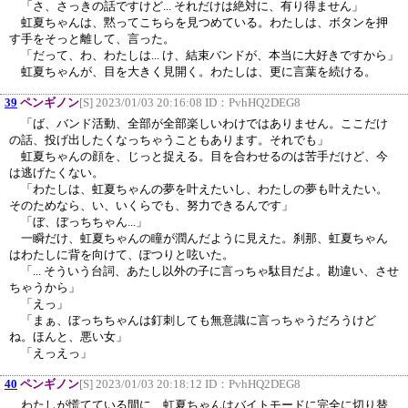
「さ、さっきの話ですけど... それだけは絶対に、有り得ません」
虹夏ちゃんは、黙ってこちらを見つめている。わたしは、ボタンを押
す手をそっと離して、言った。
「だって、わ、わたしは... け、結束バンドが、本当に大好きですから」
虹夏ちゃんが、目を大きく見開く。わたしは、更に言葉を続ける。
39
ペンギノン
[S] 2023/01/03 20:16:08 ID：
PvhHQ2DEG8
「ば、バンド活動、全部が全部楽しいわけではありません。ここだけ
の話、投げ出したくなっちゃうこともあります。それでも」
虹夏ちゃんの顔を、じっと捉える。目を合わせるのは苦手だけど、今
は逃げたくない。
「わたしは、虹夏ちゃんの夢を叶えたいし、わたしの夢も叶えたい。
そのためなら、い、いくらでも、努力できるんです」
「ぼ、ぼっちちゃん...」
一瞬だけ、虹夏ちゃんの瞳が潤んだように見えた。刹那、虹夏ちゃん
はわたしに背を向けて、ぽつりと呟いた。
「... そういう台詞、あたし以外の子に言っちゃ駄目だよ。勘違い、させ
ちゃうから」
「えっ」
「まぁ、ぼっちちゃんは釘刺しても無意識に言っちゃうだろうけど
ね。ほんと、悪い女」
「えっえっ」
40
ペンギノン
[S] 2023/01/03 20:18:12 ID：
PvhHQ2DEG8
わたしが慌てている間に、虹夏ちゃんはバイトモードに完全に切り替