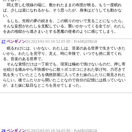
悶え苦しむ視線の端に、敷かれたままの布団が映る。もう一度眠れ
ば、少しは楽になれるかも。そう思ったが、身体はどうしても動かな
い。
もしも。先程の夢の続きを、この眠りのせいで見ることになったら。
そんな妄想がわたしを支配している。襲いかかってくる全てが、わたし
をあの地獄から逃さまいとする悪魔の使者のように感じてしまう。
27
ペンギノン
[S] 2023/01/03 19:52:05 ID：
PvhHQ2DEG8
眠るわけには、いかない。わたしは、音楽のある世界で生きていきた
いから。わたしを見守り、支え、時に辛辣で、いつでも傍に居てくれ
る、音楽のある世界で。
そんな覚悟だけは一丁前でも、現実は極めて情けないものだ。押し寄
せ続ける痛みやら不快感やらに散々ボコボコにされた挙げ句、力尽きて
気を失っていたところを偶然部屋に入ってきた妹のふたりに発見された
らしい。後でふたりから聞いたことなので自分の記憶には残っていない
が、また妹に駄目なところを見せてしまった。
28
ペンギノン
[S] 2023/01/03 19:54:05 ID：
PvhHQ2DEG8