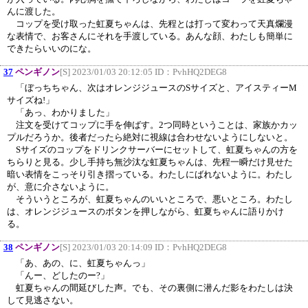
んに渡した。
コップを受け取った虹夏ちゃんは、先程とは打って変わって天真爛漫
な表情で、お客さんにそれを手渡している。あんな顔、わたしも簡単に
できたらいいのにな。
37
ペンギノン
[S] 2023/01/03 20:12:05 ID：
PvhHQ2DEG8
「ぼっちちゃん、次はオレンジジュースのSサイズと、アイスティーM
サイズね!」
「あっ、わかりました」
注文を受けてコップに手を伸ばす。2つ同時ということは、家族かカッ
プルだろうか。後者だったら絶対に視線は合わせないようにしないと。
Sサイズのコップをドリンクサーバーにセットして、虹夏ちゃんの方を
ちらりと見る。少し手持ち無沙汰な虹夏ちゃんは、先程一瞬だけ見せた
暗い表情をこっそり引き摺っている。わたしにばれないように。わたし
が、意に介さないように。
そういうところが、虹夏ちゃんのいいところで、悪いところ。わたし
は、オレンジジュースのボタンを押しながら、虹夏ちゃんに語りかけ
る。
38
ペンギノン
[S] 2023/01/03 20:14:09 ID：
PvhHQ2DEG8
「あ、あの、に、虹夏ちゃんっ」
「んー、どしたのー?」
虹夏ちゃんの間延びした声。でも、その裏側に潜んだ影をわたしは決
して見逃さない。