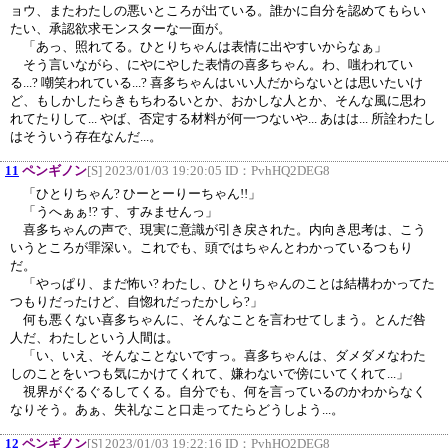
ョウ、またわたしの悪いところが出ている。誰かに自分を認めてもらい
たい、承認欲求モンスターな一面が。
「あっ、照れてる。ひとりちゃんは表情に出やすいからなぁ」
そう言いながら、にやにやした表情の喜多ちゃん。わ、嗤われてい
る...? 嘲笑われている...? 喜多ちゃんはいい人だからないとは思いたいけ
ど、もしかしたらきもちわるいとか、おかしな人とか、そんな風に思わ
れてたりして... やば、否定する材料が何一つないや... あはは... 所詮わたし
はそういう存在なんだ...。
11
ペンギノン
[S] 2023/01/03 19:20:05 ID：
PvhHQ2DEG8
「ひとりちゃん? ひーとーりーちゃん!!」
「うへぁぁ!? す、すみませんっ」
喜多ちゃんの声で、現実に意識が引き戻された。内向き思考は、こう
いうところが罪深い。これでも、頭ではちゃんとわかっているつもり
だ。
「やっぱり、まだ怖い? わたし、ひとりちゃんのことは結構わかってた
つもりだったけど、自惚れだったかしら?」
何も悪くない喜多ちゃんに、そんなことを言わせてしまう。とんだ咎
人だ、わたしという人間は。
「い、いえ、そんなことないですっ。喜多ちゃんは、ダメダメなわた
しのことをいつも気にかけてくれて、嫌わないで傍にいてくれて...」
視界がぐるぐるしてくる。自分でも、何を言っているのかわからなく
なりそう。あぁ、失礼なこと口走ってたらどうしよう...。
12
ペンギノン
[S] 2023/01/03 19:22:16 ID：
PvhHQ2DEG8