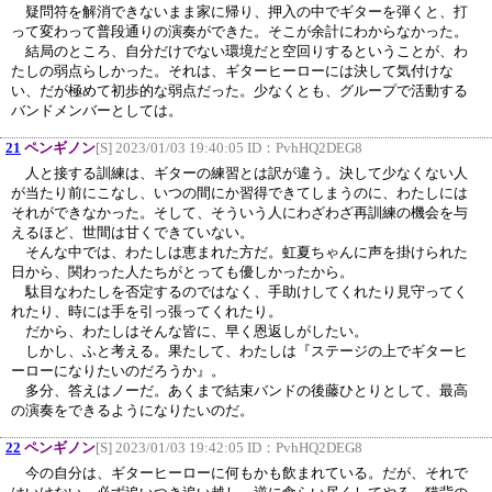
疑問符を解消できないまま家に帰り、押入の中でギターを弾くと、打
って変わって普段通りの演奏ができた。そこが余計にわからなかった。
結局のところ、自分だけでない環境だと空回りするということが、わ
たしの弱点らしかった。それは、ギターヒーローには決して気付けな
い、だが極めて初歩的な弱点だった。少なくとも、グループで活動する
バンドメンバーとしては。
21
ペンギノン
[S] 2023/01/03 19:40:05 ID：
PvhHQ2DEG8
人と接する訓練は、ギターの練習とは訳が違う。決して少なくない人
が当たり前にこなし、いつの間にか習得できてしまうのに、わたしには
それができなかった。そして、そういう人にわざわざ再訓練の機会を与
えるほど、世間は甘くできていない。
そんな中では、わたしは恵まれた方だ。虹夏ちゃんに声を掛けられた
日から、関わった人たちがとっても優しかったから。
駄目なわたしを否定するのではなく、手助けしてくれたり見守ってく
れたり、時には手を引っ張ってくれたり。
だから、わたしはそんな皆に、早く恩返しがしたい。
しかし、ふと考える。果たして、わたしは『ステージの上でギターヒ
ーローになりたいのだろうか』。
多分、答えはノーだ。あくまで結束バンドの後藤ひとりとして、最高
の演奏をできるようになりたいのだ。
22
ペンギノン
[S] 2023/01/03 19:42:05 ID：
PvhHQ2DEG8
今の自分は、ギターヒーローに何もかも飲まれている。だが、それで