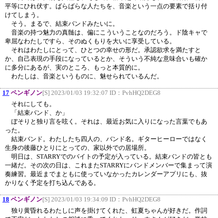
平等にひれ伏す。ばらばらな人たちを、音楽という一点の要素で括り付
けてしまう。
そう。まるで、結束バンドみたいに。
音楽の持つ魅力の真髄は、偏にこういうことなのだろう。ド陰キャで
卑屈なわたしですら、そのぬくもりを大いに享受している。
それはわたしにとって、ひとつの幸せの形だ。承認欲求を満たすと
か、自己表現の手段になっているとか、そういう不純な意味合いも確か
に多分にあるが、実のところ、もっと本質的に。
わたしは、音楽というものに、魅せられているんだ。
17
ペンギノン
[S] 2023/01/03 19:32:07 ID：
PvhHQ2DEG8
それにしても。
「結束バンド、か」
ぼそりと独り言を呟く。それは、最近お気に入りになった言葉でもあ
った。
結束バンド。わたしたち四人の、バンド名。ギターヒーローではなく
生身の後藤ひとりにとっての、家以外での居場所。
明日は、STARRYでのバイトの予定が入っている。結束バンドの皆とも
一緒だ。その次の日は、これまたSTARRYにバンドメンバーで集まって演
奏練習。最近までまともに使っていなかったカレンダーアプリにも、抜
かりなく予定を打ち込んである。
18
ペンギノン
[S] 2023/01/03 19:34:09 ID：
PvhHQ2DEG8
独り黄昏れるわたしに声を掛けてくれた、虹夏ちゃんが好きだ。作詞