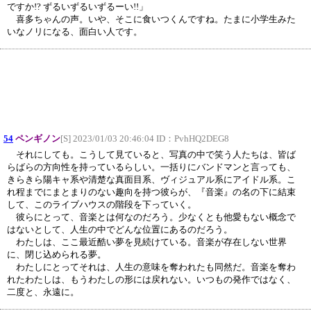
ですか!? ずるいずるいずるーい!!」
喜多ちゃんの声。いや、そこに食いつくんですね。たまに小学生みた
いなノリになる、面白い人です。
54
ペンギノン
[S] 2023/01/03 20:46:04 ID：
PvhHQ2DEG8
それにしても。こうして見ていると、写真の中で笑う人たちは、皆ば
らばらの方向性を持っているらしい。一括りにバンドマンと言っても、
きらきら陽キャ系や清楚な真面目系、ヴィジュアル系にアイドル系。こ
れ程までにまとまりのない趣向を持つ彼らが、『音楽』の名の下に結束
して、このライブハウスの階段を下っていく。
彼らにとって、音楽とは何なのだろう。少なくとも他愛もない概念で
はないとして、人生の中でどんな位置にあるのだろう。
わたしは、ここ最近酷い夢を見続けている。音楽が存在しない世界
に、閉じ込められる夢。
わたしにとってそれは、人生の意味を奪われたも同然だ。音楽を奪わ
れたわたしは、もうわたしの形には戻れない。いつもの発作ではなく、
二度と、永遠に。