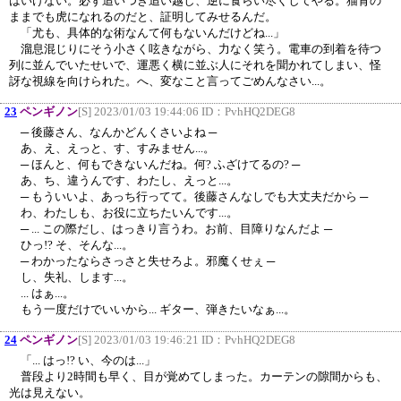
はいけない。必ず追いつき追い越し、逆に食らい尽くしてやる。猫背の
ままでも虎になれるのだと、証明してみせるんだ。
「尤も、具体的な術なんて何もないんだけどね...」
溜息混じりにそう小さく呟きながら、力なく笑う。電車の到着を待つ
列に並んでいたせいで、運悪く横に並ぶ人にそれを聞かれてしまい、怪
訝な視線を向けられた。へ、変なこと言ってごめんなさい...。
23
ペンギノン
[S] 2023/01/03 19:44:06 ID：
PvhHQ2DEG8
─ 後藤さん、なんかどんくさいよね ─
あ、え、えっと、す、すみません...。
─ ほんと、何もできないんだね。何? ふざけてるの? ─
あ、ち、違うんです、わたし、えっと...。
─ もういいよ、あっち行ってて。後藤さんなしでも大丈夫だから ─
わ、わたしも、お役に立ちたいんです...。
─ ... この際だし、はっきり言うわ。お前、目障りなんだよ ─
ひっ!? そ、そんな...。
─ わかったならさっさと失せろよ。邪魔くせぇ ─
し、失礼、します...。
... はぁ...。
もう一度だけでいいから... ギター、弾きたいなぁ...。
24
ペンギノン
[S] 2023/01/03 19:46:21 ID：
PvhHQ2DEG8
「... はっ!? い、今のは...」
普段より2時間も早く、目が覚めてしまった。カーテンの隙間からも、
光は見えない。