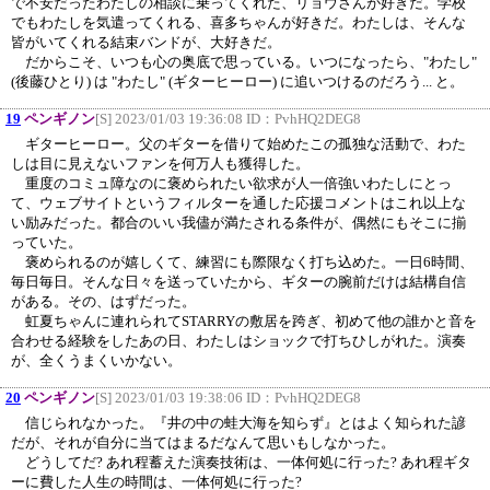
で不安だったわたしの相談に乗ってくれた、リョウさんが好きだ。学校
でもわたしを気遣ってくれる、喜多ちゃんが好きだ。わたしは、そんな
皆がいてくれる結束バンドが、大好きだ。
だからこそ、いつも心の奥底で思っている。いつになったら、"わたし"
(後藤ひとり) は "わたし" (ギターヒーロー) に追いつけるのだろう... と。
19
ペンギノン
[S] 2023/01/03 19:36:08 ID：
PvhHQ2DEG8
ギターヒーロー。父のギターを借りて始めたこの孤独な活動で、わた
しは目に見えないファンを何万人も獲得した。
重度のコミュ障なのに褒められたい欲求が人一倍強いわたしにとっ
て、ウェブサイトというフィルターを通した応援コメントはこれ以上な
い励みだった。都合のいい我儘が満たされる条件が、偶然にもそこに揃
っていた。
褒められるのが嬉しくて、練習にも際限なく打ち込めた。一日6時間、
毎日毎日。そんな日々を送っていたから、ギターの腕前だけは結構自信
がある。その、はずだった。
虹夏ちゃんに連れられてSTARRYの敷居を跨ぎ、初めて他の誰かと音を
合わせる経験をしたあの日、わたしはショックで打ちひしがれた。演奏
が、全くうまくいかない。
20
ペンギノン
[S] 2023/01/03 19:38:06 ID：
PvhHQ2DEG8
信じられなかった。『井の中の蛙大海を知らず』とはよく知られた諺
だが、それが自分に当てはまるだなんて思いもしなかった。
どうしてだ? あれ程蓄えた演奏技術は、一体何処に行った? あれ程ギタ
ーに費した人生の時間は、一体何処に行った?