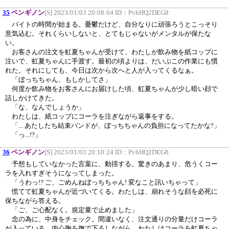
35
ペンギノン
[S] 2023/01/03 20:08:04 ID：
PvhHQ2DEG8
バイトの時間が始まる。憂鬱だけど、自分なりに頑張ろうとこっそり
意気込む。それくらいしないと、とてもじゃないがメンタルが保たな
い。
お客さんの注文を虹夏ちゃんが受けて、わたしが飲み物を紙コップに
注いで、虹夏ちゃんに手渡す。最初の頃よりは、だいぶこの作業にも慣
れた。それにしても、今日は次から次へと人が入ってくるなぁ。
「ぼっちちゃん、もしかしてさ」
何度か飲み物をお客さんにお届けした頃、虹夏ちゃんが少し暗い顔で
話しかけてきた。
「な、なんでしょうか」
わたしは、紙コップにコーラを注ぎながら返事をする。
「... あたしたち結束バンドが、ぼっちちゃんの負担になってたかな?」
「っ...!?」
36
ペンギノン
[S] 2023/01/03 20:10:24 ID：
PvhHQ2DEG8
予想もしていなかった言葉に、動揺する。驚きのあまり、危うくコー
ラを入れすぎそうになってしまった。
「うわっ!? ご、ごめんねぼっちちゃん! 変なこと訊いちゃって」
慌てて虹夏ちゃんが近づいてくる。わたしは、崩れそうな顔を必死に
保ちながら答える。
「ご、ご心配なく。規定量で止めました」
念の為に、中身をチェック。間違いなく、注文通りの分量だけコーラ
が入っている。内心胸を撫で下ろしながら、わたしはコーラを虹夏ちゃ