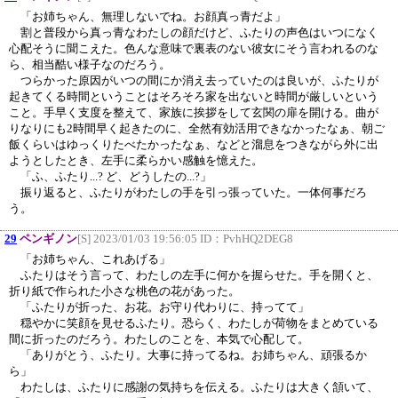
「お姉ちゃん、無理しないでね。お顔真っ青だよ」
割と普段から真っ青なわたしの顔だけど、ふたりの声色はいつになく
心配そうに聞こえた。色んな意味で裏表のない彼女にそう言われるのな
ら、相当酷い様子なのだろう。
つらかった原因がいつの間にか消え去っていたのは良いが、ふたりが
起きてくる時間ということはそろそろ家を出ないと時間が厳しいという
こと。手早く支度を整えて、家族に挨拶をして玄関の扉を開ける。曲が
りなりにも2時間早く起きたのに、全然有効活用できなかったなぁ、朝ご
飯くらいはゆっくりたべたかったなぁ、などと溜息をつきながら外に出
ようとしたとき、左手に柔らかい感触を憶えた。
「ふ、ふたり...? ど、どうしたの...?」
振り返ると、ふたりがわたしの手を引っ張っていた。一体何事だろ
う。
29
ペンギノン
[S] 2023/01/03 19:56:05 ID：
PvhHQ2DEG8
「お姉ちゃん、これあげる」
ふたりはそう言って、わたしの左手に何かを握らせた。手を開くと、
折り紙で作られた小さな桃色の花があった。
「ふたりが折った、お花。お守り代わりに、持ってて」
穏やかに笑顔を見せるふたり。恐らく、わたしが荷物をまとめている
間に折ったのだろう。わたしのことを、本気で心配して。
「ありがとう、ふたり。大事に持ってるね。お姉ちゃん、頑張るか
ら」
わたしは、ふたりに感謝の気持ちを伝える。ふたりは大きく頷いて、