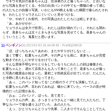
ウキウキ気分の喜多ちゃんは、出演者の人と撮っちゃった、と言いな
がら写真を見せてくる。今日の出演バンドの中でも一際陽の者って感じ
の人たちとの自撮り写真。いかにもSNS映えを狙った構図で撮られたそれ
を、わたしとリョウさんにぐいぐいと見せつける。
「や、やめてくれ郁代、その写真はわたしたちには眩しすぎる」
「あ、あがががが...」
リョウさんは全力で拒否し、わたしは顔が崩れていく。それにも関わ
らず、喜多ちゃんは次々ときらきらな写真を見せてくる。喜多ちゃんの
こういうところ、鬼畜だと思います。
53
ペンギノン
[S] 2023/01/03 20:44:08 ID：
PvhHQ2DEG8
「ぼ、ぼっちちゃん!? あわわ、またやすりがけしないと...」
遠くで響く、虹夏ちゃんの声。その声よりも前に、喜多ちゃんが完璧
な動きでわたしにやすりをかけている。
そんな意味不明なやりとりをしているうちにわたしの顔は修復され、
虹夏ちゃんと、遅れて店長さんも入って来たことで、喜多ちゃんが撮っ
た写真の鑑賞会が始まった。最初こそ拒絶反応が出ていたが、だんだん
と冷静に見られるようになってきた。
「あっ、このバンド知ってる! この前のライブでも演奏してたよ」
虹夏ちゃんの声。言われてみれば、確かに来ていた。ベースの音が特
徴的だった記憶がある。
「おぉ、このバンド。ぼっち、見て見て」
リョウさんの声。あ、さっきリョウさんと一緒に見てた人たちだ。丁
寧なカバーで場を盛り上げていた、あの人たち。
「えっ、ひとりちゃんとリョウ先輩、二人きりでそんなことしてたん