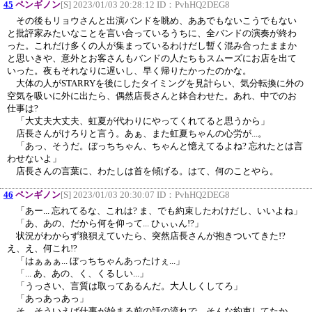
45
ペンギノン
[S] 2023/01/03 20:28:12 ID：
PvhHQ2DEG8
その後もリョウさんと出演バンドを眺め、ああでもないこうでもない
と批評家みたいなことを言い合っているうちに、全バンドの演奏が終わ
った。これだけ多くの人が集まっているわけだし暫く混み合ったままか
と思いきや、意外とお客さんもバンドの人たちもスムーズにお店を出て
いった。夜もそれなりに遅いし、早く帰りたかったのかな。
大体の人がSTARRYを後にしたタイミングを見計らい、気分転換に外の
空気を吸いに外に出たら、偶然店長さんと鉢合わせた。あれ、中でのお
仕事は?
「大丈夫大丈夫、虹夏が代わりにやってくれてると思うから」
店長さんがけろりと言う。あぁ、また虹夏ちゃんの心労が...。
「あっ、そうだ。ぼっちちゃん、ちゃんと憶えてるよね? 忘れたとは言
わせないよ」
店長さんの言葉に、わたしは首を傾げる。はて、何のことやら。
46
ペンギノン
[S] 2023/01/03 20:30:07 ID：
PvhHQ2DEG8
「あー... 忘れてるな、これは? ま、でも約束したわけだし、いいよね」
「あ、あの、だから何を仰って... ひぃぃん!?」
状況がわからず狼狽えていたら、突然店長さんが抱きついてきた!?
え、え、何これ!?
「はぁぁぁ... ぼっちちゃんあったけぇ...」
「... あ、あの、く、くるしい...」
「うっさい、言質は取ってあるんだ。大人しくしてろ」
「あっあっあっ」
そ、そういえば仕事が始まる前の話の流れで、そんな約束してたか