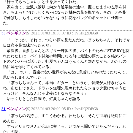
「行ってらっしゃい」と手を振ってくれた。
家を出て、金沢八景駅に向かう通学路の途中、握ったままの左手を開
き、ちょっとだけしわくちゃになった桃色の花を撫でる。そのしわを指
で伸ばし、もうしわがつかないように花をバッグのポケットに仕舞っ
た。
30
ペンギノン
[S] 2023/01/03 19:58:07 ID：
PvhHQ2DEG8
「... そっか。それは、つらい夢を見たんだね。ぼっちちゃん、それで今
日は寝不足気味だったんだ」
放課後。喜多ちゃんとのギター練習の後、バイトのためにSTARRYを訪
れたわたしは、バイト開始の時間になる前に最近の夢のことを結束バン
ドのメンバーに話した。虹夏ちゃんはうんうんと頷きながら、わたしの
話に耳を傾けてくれている。
「は、はい...。音楽のない世界があんなに息苦しいものだったなんて、
思いもしませんでした...」
「ぼっちちゃんって、本当にギター... というか、音楽が大好きだもん
ね。あたしでさえ、ドラムを無理矢理奪われたらショック受けちゃうだ
ろうけど、そんなんじゃ比較にもならなさそう」
ゆっくりとした口調で、虹夏ちゃんが語る。
31
ペンギノン
[S] 2023/01/03 20:00:05 ID：
PvhHQ2DEG8
「ぼっちの気持ち、すごくわかる。わたしも、そんな世界は絶対にご
めんだ」
すっとリョウさんが会話に交じる。いつから聞いていたんだろう、わ
たしの話。