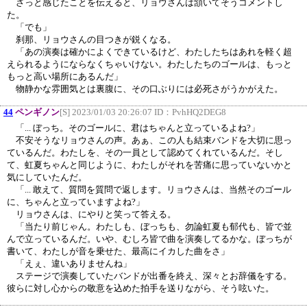
ざっと感じたことを伝えると、リョウさんは頷いてそうコメントし
た。
「でも」
刹那、リョウさんの目つきが鋭くなる。
「あの演奏は確かによくできているけど、わたしたちはあれを軽く超
えられるようにならなくちゃいけない。わたしたちのゴールは、もっと
もっと高い場所にあるんだ」
物静かな雰囲気とは裏腹に、その口ぶりには必死さがうかがえた。
44
ペンギノン
[S] 2023/01/03 20:26:07 ID：
PvhHQ2DEG8
「... ぼっち。そのゴールに、君はちゃんと立っているよね?」
不安そうなリョウさんの声。あぁ、この人も結束バンドを大切に思っ
ているんだ。わたしを、その一員として認めてくれているんだ。そし
て、虹夏ちゃんと同じように、わたしがそれを苦痛に思っていないかと
気にしていたんだ。
「... 敢えて、質問を質問で返します。リョウさんは、当然そのゴール
に、ちゃんと立っていますよね?」
リョウさんは、にやりと笑って答える。
「当たり前じゃん。わたしも、ぼっちも、勿論虹夏も郁代も、皆で並
んで立っているんだ。いや、むしろ皆で曲を演奏してるかな。ぼっちが
書いて、わたしが音を乗せた、最高にイカした曲をさ」
「えぇ、違いありませんね」
ステージで演奏していたバンドが出番を終え、深々とお辞儀をする。
彼らに対し心からの敬意を込めた拍手を送りながら、そう呟いた。