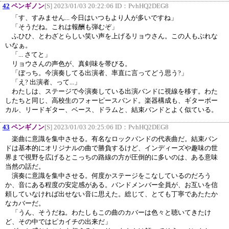
42
ペンギノン
[S] 2023/01/03 20:22:06 ID：
PvhHQ2DEG8
「す、すみません... 今日はいつもより人が多いですね」
「そうだね。これは報酬も弾むぞ」
ふひひ、とわざとらしい笑い声を上げるリョウさん。この人もぶれな
いなぁ。
「... さてと」
リョウさんの声色が、真剣味を帯びる。
「ぼっち。今演奏してる出演者、率直に言ってどう思う?」
「え? 出演者、って...」
わたしは、ステージで今演奏している出演バンドに視線を移す。わた
したちと同じ、高校生のフォーピースバンド。楽器構成も、ギターボー
カル、リードギター、ベース、ドラムと、結束バンドとよく似ている。
43
ペンギノン
[S] 2023/01/03 20:25:06 ID：
PvhHQ2DEG8
楽曲に意識を集中させる。有名なロックバンドの代表曲だ。結束バン
ドは基本的にオリジナルの曲で勝負するけど、インディーズや趣味の世
界まで視野を広げるとこっちの路線の方が圧倒的に多いのは、ある意味
当然の話だ。
演奏に意識を集中させる。何度かステージをこなしているのだろう
か、音にある程度の安定感がある。バンドメンバー全員が、お互いを信
頼していなければ出せない音に思えた。総じて、とても丁寧であたたか
なカバーだ。
「うん、そうだね。わたしもこの曲のカバーは色々と聴いてきたけ
ど、その中ではピカイチの出来だ」