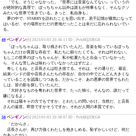
「でも、そうじゃなかった。『世界には音楽なんてない』っていうの
が絶対的な真理で、ぼっちちゃん以外は誰もが何事もなく、そんなクソ
みたいな世界で生きている。きっと、私自身も」
夢の中で、STARRYを訪れたことを思い出す。若干記憶が朧気になって
はいるが、その場所がただの更地だったことは未だに忘れられないでい
る。
49
ペンギノン
[S] 2023/01/03 20:36:11 ID：
PvhHQ2DEG8
「ぼっちちゃんは、取り残されていたんだ。音楽を知っているぼっち
ちゃんだけが異質な存在で、私たちに頼りたくても、それは叶わない。
もしこの世界のぼっちちゃんが、私や虹夏たちと出会っていなかった
ら、そんな苦しみは味わっていなかったはずだよ」
奇しくもね、と店長さんは吐き捨てる。それは、その通りだ。 最近、
結束バンドの皆や店長さんたちの存在が、自分の中でどんどん大きくな
っていることを認識しつつある。だからこそ、あの悪夢の世界でもわた
しは、皆の影を探していたんだ。
「大好きなものを奪われた世界で、たった独り。そんなの、誰だって
嫌になるよ」
それは陽キャの方でもですか、とわたしの問いかけ。当然だ、と店長
さんの返答。即答ですかそうですか。それが人間の本質ですか。
50
ペンギノン
[S] 2023/01/03 20:38:07 ID：
PvhHQ2DEG8
「だからさ」
店長さんが、再び力強くわたしを抱きしめる。恥ずかしいけど、何だ
かあったかい。