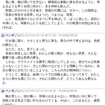
兎に角、喉が渇いて仕方ない。瞬発的な衝動に身を任せるように、考
えるよりも早く台所に向かい、水を何杯も飲んだ。
部屋にのそのそと引き返す。部屋の片隅には、ギター。この場所は、
『音楽が存在する世界』のようだ。つまりは、現実。
ふと、無意識のうちにギターに手を伸ばして、ぱっと放した。流石に
今弾いたら、両親やふたりを起こしてしまう。その程度の分別は弁えな
ければ。
25
ペンギノン
[S] 2023/01/03 19:48:07 ID：
PvhHQ2DEG8
行き場に困り、そそくさと押入に潜る。押入の中で考えるのは、先程
の夢のこと。
まただ。また、見てしまった。
音楽が存在しない世界。わたしの取り柄が、何もない世界。そんな、
憂鬱で真っ暗な世界の夢を。
しかも、クラスメイトを勝手に陰湿にしてしまった。皆がそんな性格
じゃないことくらい、大した関わりなどなくても理解しているのに。自
分が蔑ろにされていることよりも、こちらの方が精神的につらい。
どうして。最近は、結束バンドでの活動も楽しくなってきて、わたし
なりに幸せを感じていた。それにも関わらず、どうしてあんな夢なん
か。
26
ペンギノン
[S] 2023/01/03 19:50:06 ID：
PvhHQ2DEG8
胸が苦しい。頭が痛い。耳鳴りが止まらない。外気がいやに寒くて、
目眩と吐き気まで追い打ちをかけてくる。やばい。このままだと、確実
にやばい。