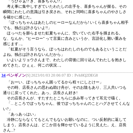
「うひゃぁ!? き、喜多ちゃん!?」
考え事に集中しすぎていたわたしの左手を、喜多ちゃんが握る。その
瞬間にわたしの意識は引き戻され、それと同時に喜多ちゃんのやさしさ
を確かに感じた。
「ぼっちちゃんはあたしのヒーローなんだから! いくら喜多ちゃん相手
でも、独占は許さないよ!!」
ほっぺたを膨らませた虹夏ちゃんに、空いていた右手を掴まれる。
な、なんか、"ヒーロー" って言葉に含みというか、言語化し難い重みを
感じます...。
「虹夏がそう言うなら、ぼっちはわたしのものでもあるということだ
よね。独占は許されないんだから」
いよいよリョウさんまで、わたしの背後に回り込んでわたしを抱きし
めてきた。ひぇぇ、何この状況...。
34
ペンギノン
[S] 2023/01/03 20:06:07 ID：
PvhHQ2DEG8
「おーい、ぼっちちゃん困ってるから程々にしとけー」
その時、店長さんの思わぬ助け舟が。そのお陰もあり、三人共いつも
通りに戻ってくれた。あっ、店長さん好き!
その店長さんが、すたすたとこちらに歩み寄ってきて耳元で囁く。
「... ところでぼっちちゃん、後でぼっちちゃんのことハグさせてくんな
い?」
「あっあっはい」
冷静にならなくてもとんでもないお願いなのに、つい反射的に返して
しまう。店長さんは、どこか目を輝かせているように見えた。え、店長
さん...?