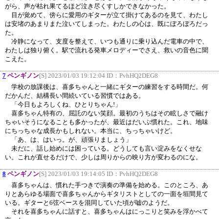
がら、声が枯れ果てるほど泣き尽くすしかできなかった。
目が覚めて、傍らに愛用のギターが立て掛けてあるのを見て、わたし
は安堵のあまりまた泣いてしまった。わたしの心は、既にぼろぼろだっ
た。
冷静になって、支度を整えて、いつも通りに乗り込んだ電車の中で、
わたしは独り俯く。駅で流れる発車メロディーでさえ、救いの音色に聞
こえた。
7
ペンギノン
[S] 2023/01/03 19:12:04 ID：
PvhHQ2DEG8
学校の放課後は、喜多ちゃんと一緒にギターの練習をする時間だ。何
だかんだ、結構長い間続いている習慣ではある。
「今日もよろしくね、ひとりちゃん!」
喜多ちゃん特有の、屈託のない笑顔。最初のうちはその眩しさで融け
ちゃいそうになることも多かったが、最近はだいぶ慣れた。これ、地味
にちっちゃな成長かもしれない。本当に、ちっちゃいけど。
「あ、は、はいっ。が、頑張りましょう」
未だに、話し始めには困っている。どうしても言い淀みをなくせな
い。これが直せるだけで、少しは周りからの映り方が変わるのにな。
8
ペンギノン
[S] 2023/01/03 19:14:05 ID：
PvhHQ2DEG8
喜多ちゃんは、慣れた手つきで演奏の準備を始める。このところ、あ
りとあらゆる場面で喜多ちゃんからギタリストとしての一面を垣間見て
いる。ギターと6弦ベースを混同していた頃が嘘のようだ。
それを喜多ちゃんに話すと、喜多ちゃんはにっこりと笑みを浮かべて