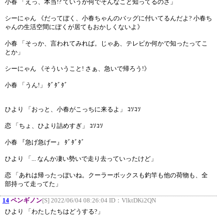
小春 「えっ、本当!? ていうか何でそんなこと知ってるのさ」
シーにゃん 《だってぼく、小春ちゃんのバッグに付いてるんだよ? 小春ち
ゃんの生活空間にぼくが居てもおかしくないよ》
小春 「そっか、言われてみれば。じゃあ、テレビか何かで知ったってこ
とか」
シーにゃん 《そういうこと! さぁ、急いで帰ろう!》
小春 「うん!」 ﾀﾞﾀﾞﾀﾞ
ひより 「おっと、小春がこっちに来るよ」 ｺｿｺｿ
恋 「ちょ、ひより詰めすぎ」 ｺｿｺｿ
小春 『急げ急げー』 ﾀﾞﾀﾞﾀﾞ
ひより 「... なんか凄い勢いで走り去っていったけど」
恋 「あれは帰ったっぽいね。クーラーボックスも釣竿も他の荷物も、全
部持って走ってた」
14
ペンギノン
[S] 2022/06/04 08:26:04 ID：
VlktDKi2QN
ひより 「わたしたちはどうする?」