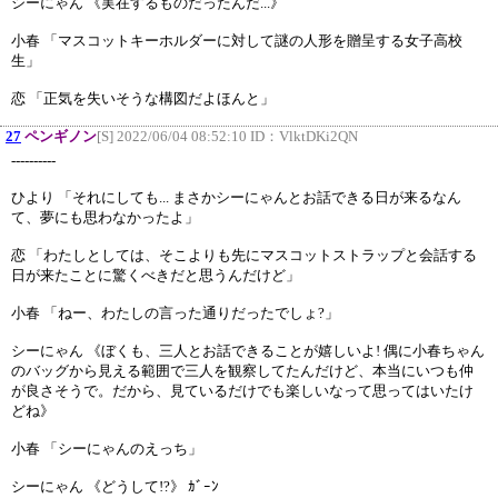
シーにゃん 《実在するものだったんだ...》
小春 「マスコットキーホルダーに対して謎の人形を贈呈する女子高校
生」
恋 「正気を失いそうな構図だよほんと」
27
ペンギノン
[S] 2022/06/04 08:52:10 ID：
VlktDKi2QN
----------
ひより 「それにしても... まさかシーにゃんとお話できる日が来るなん
て、夢にも思わなかったよ」
恋 「わたしとしては、そこよりも先にマスコットストラップと会話する
日が来たことに驚くべきだと思うんだけど」
小春 「ねー、わたしの言った通りだったでしょ?」
シーにゃん 《ぼくも、三人とお話できることが嬉しいよ! 偶に小春ちゃん
のバッグから見える範囲で三人を観察してたんだけど、本当にいつも仲
が良さそうで。だから、見ているだけでも楽しいなって思ってはいたけ
どね》
小春 「シーにゃんのえっち」
シーにゃん 《どうして!?》 ｶﾞｰﾝ