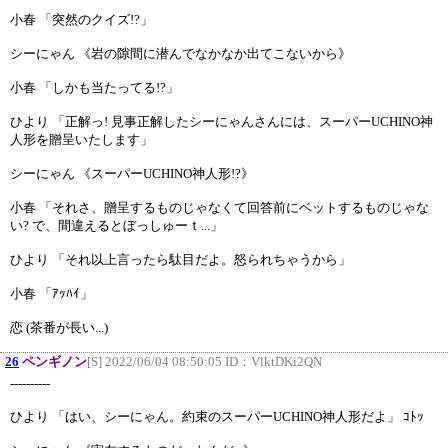
小春 「突然のクイズ!?」
シーにゃん 《岩の隙間に潜んでなかなか出てこないから》
小春 「しかも当たってる!?」
ひより 「正解っ! 見事正解したシーにゃんさんには、スーパーUCHINO神
人形を贈呈いたします」
シーにゃん 《スーパーUCHINO神人形!?》
小春 「それさ、贈呈するものじゃなくて回答前にベットするものじゃな
い? で、間違えるとぼっしゅーｔ...」
ひより 「それ以上言ったら駄目だよ。怒られちゃうから」
小春 「ｱｯﾊｲ」
恋 (茶番が長い...)
26
ペンギノン
[S] 2022/06/04 08:50:05 ID：
VlktDKi2QN
----------
ひより 「はい、シーにゃん。約束のスーパーUCHINO神人形だよ」 ｺﾄｯ