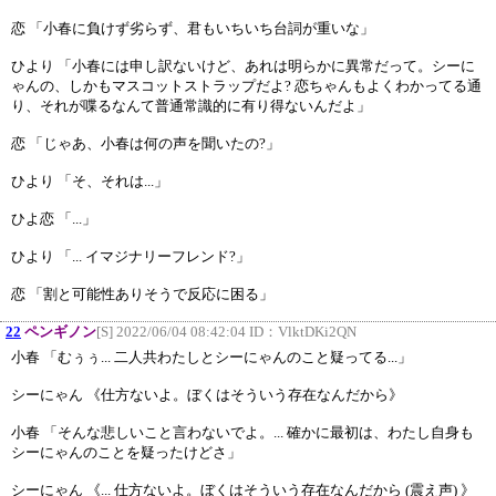
恋 「小春に負けず劣らず、君もいちいち台詞が重いな」
ひより 「小春には申し訳ないけど、あれは明らかに異常だって。シーに
ゃんの、しかもマスコットストラップだよ? 恋ちゃんもよくわかってる通
り、それが喋るなんて普通常識的に有り得ないんだよ」
恋 「じゃあ、小春は何の声を聞いたの?」
ひより 「そ、それは...」
ひよ恋 「...」
ひより 「... イマジナリーフレンド?」
恋 「割と可能性ありそうで反応に困る」
22
ペンギノン
[S] 2022/06/04 08:42:04 ID：
VlktDKi2QN
小春 「むぅぅ... 二人共わたしとシーにゃんのこと疑ってる...」
シーにゃん 《仕方ないよ。ぼくはそういう存在なんだから》
小春 「そんな悲しいこと言わないでよ。... 確かに最初は、わたし自身も
シーにゃんのことを疑ったけどさ」
シーにゃん 《... 仕方ないよ。ぼくはそういう存在なんだから (震え声) 》