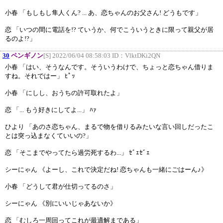
小春 「もしもし隼人くん? ... あ、恋ちゃんのお父さん! どうもです」
恋 「いつの間に電話を!? ていうか、何でこういうときに限って親父が居
るのよ!?」
30
ペンギノン
[S] 2022/06/04 08:58:03 ID：
VlktDKi2QN
小春 「はい、そうなんです。そういうわけで、ちょっと恋ちゃん借りま
すね。それではー」 ﾋﾟｯ
小春 「にしし、おうちの許可取れたよ」
恋 「... もう好きにしてよ...」 ﾊｧ
ひより 「あのさ恋ちゃん、まるで物を借りるみたいな言い回しだったこ
とは突っ込まなくていいの?」
恋 「そこまでやってたら過労死するわ...」 ｾﾞｪｾﾞｪ
シーにゃん 《よーし、これで決定だね! 恋ちゃんも一緒にごはーん♪》
小春 「どうして君が仕切ってるのさ」
シーにゃん 《別にいいじゃあないか》
恋 「むしろ一周回ってこれが最適解まである」