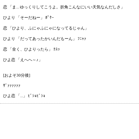
恋 「ま... ゆっくりしてこうよ。折角こんなにいい天気なんだしさ」
ひより 「そーだねー」 ﾎﾟｹｰ
恋 「ひより、ふにゃふにゃになってるじゃん」
ひより 「だってあったかいんだもーん」 ﾌﾆｬｧ
恋 「全く、ひよりったら」 ｸｽｯ
ひよ恋 「えへへ～♪」
[およそ30分後]
ｻﾞｧｧｧｧｧｧ
ひよ恋 「...」 ﾋﾞｼｮﾋﾞｼｮ