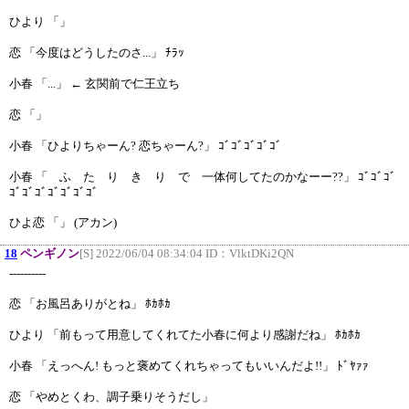
ひより 「」
恋 「今度はどうしたのさ...」 ﾁﾗｯ
小春 「...」 ← 玄関前で仁王立ち
恋 「」
小春 「ひよりちゃーん? 恋ちゃーん?」 ｺﾞｺﾞｺﾞｺﾞｺﾞ
小春 「 ふ た り き り で 一体何してたのかなーー??」 ｺﾞｺﾞｺﾞ
ｺﾞｺﾞｺﾞｺﾞｺﾞｺﾞｺﾞ
ひよ恋 「」 (アカン)
18
ペンギノン
[S] 2022/06/04 08:34:04 ID：
VlktDKi2QN
----------
恋 「お風呂ありがとね」 ﾎｶﾎｶ
ひより 「前もって用意してくれてた小春に何より感謝だね」 ﾎｶﾎｶ
小春 「えっへん! もっと褒めてくれちゃってもいいんだよ!!」 ﾄﾞﾔｧｧ
恋 「やめとくわ、調子乗りそうだし」