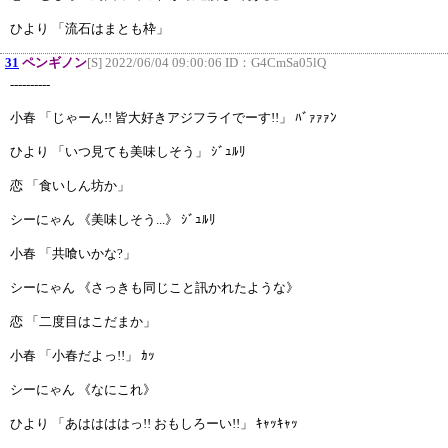
ひより 「流石はまとも枠」
31
ペンギノン
[S] 2022/06/04 09:00:06 ID：
G4CmSa05lQ
----------
小春 「じゃーん!! 皆大好きアジフライでーす!!」 ﾊﾞｧｧｧﾝ
ひより 「いつ見ても美味しそう」 ｼﾞｭﾙﾘ
恋 「食いしん坊か」
シーにゃん 《美味しそう...》 ｼﾞｭﾙﾘ
小春 「共喰いかな?」
シーにゃん 《さっきも同じこと訊かれたような》
恋 「二度目はこだまか」
小春 「小春だよっ!!」 ｶｯ
シーにゃん 《なにこれ》
ひより 「あははははっ!! おもしろーい!!」 ｷｬｯｷｬｯ