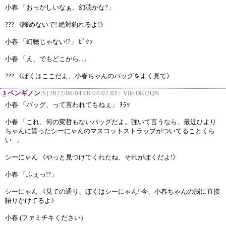
小春 「おっかしいなぁ。幻聴かな?」
??? 《諦めないで! 絶対釣れるよ!》
小春 「幻聴じゃない!?」 ﾋﾞｸｯ
小春 「え、でもどこから...」
??? 《ぼくはここだよ、小春ちゃんのバッグをよく見て》
3
ペンギノン
[S] 2022/06/04 08:04:02 ID：
VlktDKi2QN
小春 「バッグ、って言われてもねぇ」 ﾁﾗｯ
小春 「これ、何の変哲もないバッグだよ。強いて言うなら、最近ひより
ちゃんに貰ったシーにゃんのマスコットストラップがついてることくら
い...」
シーにゃん 《やっと見つけてくれたね、それがぼくだよ!》
小春 「ふぇっ!?」
シーにゃん 《見ての通り、ぼくはシーにゃん! 今、小春ちゃんの脳に直接
語りかけてるよ》
小春 (ファミチキください)