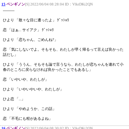
15
ペンギノン
[S] 2022/06/04 08:28:04 ID：
VlktDKi2QN
----------
ひより 「散々な目に遭ったよ」 ｸﾞｯｼｮﾘ
恋 「はぁ... サイアク」 ｸﾞｯｼｮﾘ
ひより 「恋ちゃん、ごめんね?」
恋 「気にしないでよ。そもそも、わたしが早く帰るって言えば良かった
話だし」
ひより 「ううん、そもそも論で言うなら、わたしが恋ちゃんを連れて小
春のところに戻らなければ良かったことでもあるし」
恋 「いやいや、わたしが」
ひより 「いやいやいや、わたしが」
ひよ恋 「...」
ひより 「やめようか、この話」
恋 「不毛にも程があるよね」
16
ペンギノン
[S] 2022/06/04 08:30:02 ID：
VlktDKi2QN