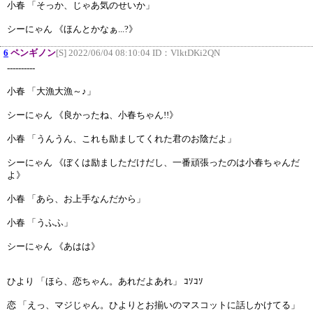
小春 「そっか、じゃあ気のせいか」
シーにゃん 《ほんとかなぁ...?》
6
ペンギノン
[S] 2022/06/04 08:10:04 ID：
VlktDKi2QN
----------
小春 「大漁大漁～♪」
シーにゃん 《良かったね、小春ちゃん!!》
小春 「うんうん、これも励ましてくれた君のお陰だよ」
シーにゃん 《ぼくは励ましただけだし、一番頑張ったのは小春ちゃんだ
よ》
小春 「あら、お上手なんだから」
小春 「うふふ」
シーにゃん 《あはは》
ひより 「ほら、恋ちゃん。あれだよあれ」 ｺｿｺｿ
恋 「えっ、マジじゃん。ひよりとお揃いのマスコットに話しかけてる」