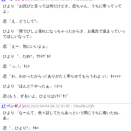
ひより 「お詫びと言っては何だけどさ。恋ちゃん、うちに寄ってって
よ」
恋 「え、どうして?」
ひより 「雨でびしょ濡れになっちゃったからさ、お風呂で温まっていっ
てほしいなって」
恋 「えー、別にいいよぉ」
ひより 「... だめ?」 ｳﾜﾒﾂﾞｶｲ
恋 「っ...!」 ｷｭﾝ
恋 「わ、わかったからっ! ありがたく寄らせてもらうわよっ!」 ｶｧｧｧｧ
ひより 「ほんと!? やったぁ」 ﾆｺﾆｺ
恋 (もう、ずるいよ。ひよりは) ﾓｼﾞﾓｼﾞ
17
ペンギノン
[S] 2022/06/04 08:32:03 ID：
VlktDKi2QN
ひより 「なーんて、色々話してたらあっという間にうちに着いたね...
あ」
恋 「... ひより?」 ｸﾙｯ