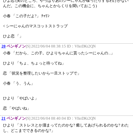
ひよ恋 (実のところ、やっぱりあのシーにゃんが喋ったりするわけがない
んだ。この機会に、ちゃんとからくりを聞いておこう)
小春 「この子だよ?」 ﾁｬﾘﾝ
< シーにゃんのマスコットストラップ
ひよ恋 「」
20
ペンギノン
[S] 2022/06/04 08:38:15 ID：
VlktDKi2QN
小春 「だから、この子。ひよりちゃんに貰ったシーにゃんの...」
ひより 「ちょ、ちょっと待ってね」
恋 「状況を整理したいから一旦ストップで」
小春 「う、うん」
ひより 「やばいよ」
恋 「やばいね」
21
ペンギノン
[S] 2022/06/04 08:40:04 ID：
VlktDKi2QN
ひより 「ストレスとか溜まってたのかな? 癒してあげられるのかな? わた
し、どこまでできるのかな?」