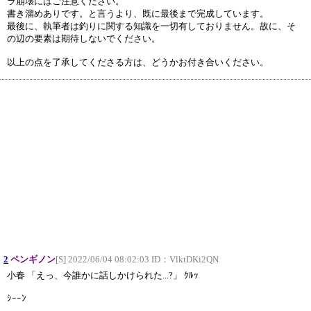
ラ崩壊にはご注意ください。
書き溜めありです。と言うより、既に最後まで完成しています。
最後に、執筆者は釣りに関する知識を一切有しておりません。故に、そ
の辺の要素は期待しないでください。
以上の点を了承してくださる方は、どうかお付き合いください。
2
ペンギノン
[S] 2022/06/04 08:02:03 ID：
VlktDKi2QN
小春 「えっ、今誰かに話しかけられた...?」 ｸﾙｯ
ｼｰｰﾝ