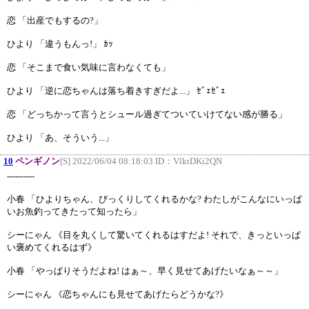
恋 「出産でもするの?」
ひより 「違うもんっ!」 ｶｯ
恋 「そこまで食い気味に言わなくても」
ひより 「逆に恋ちゃんは落ち着きすぎだよ...」 ｾﾞｪｾﾞｪ
恋 「どっちかって言うとシュール過ぎてついていけてない感が勝る」
ひより 「あ、そういう...」
10
ペンギノン
[S] 2022/06/04 08:18:03 ID：
VlktDKi2QN
----------
小春 「ひよりちゃん、びっくりしてくれるかな? わたしがこんなにいっぱ
いお魚釣ってきたって知ったら」
シーにゃん 《目を丸くして驚いてくれるはすだよ! それで、きっといっぱ
い褒めてくれるはず》
小春 「やっぱりそうだよね! はぁ～、早く見せてあげたいなぁ～～」
シーにゃん 《恋ちゃんにも見せてあげたらどうかな?》