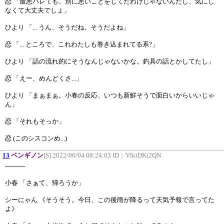
恋 「最悪バレても、別に悪いことをしてたわけじゃないんだし、気にし
なくて大丈夫でしょ」
ひより 「... うん、そうだね。そうだよね」
恋 「... ところで、これわたしも巻き込まれてる系?」
ひより 「話の流れ的にそうなんじゃないかな。釣具の話とかしてたし」
恋 「えー、めんどくさ...」
ひより 「まぁまぁ。小春の反応、いつも新鮮そうで面白いからいいじゃ
ん」
恋 「それもそっか」
恋 (このシスコンめ...)
13
ペンギノン
[S] 2022/06/04 08:24:03 ID：
VlktDKi2QN
----------
小春 「さぁて、帰ろうか」
シーにゃん 《そうそう。今日、この後雨が降るって天気予報で言ってた
よ》