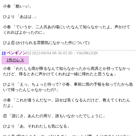
小春 「酷いっ!」
ひより 「あはは...」
小春 「ていうか、二人共あの場にいたなんて知らなかったよ。声かけて
くれればよかったのに」
ひよ恋 (かけられる雰囲気になかった件について)
19
ペンギノン
[S] 2022/06/04 08:36:05 ID：
VlktDKi2QN
1件のレス
小春 「わたしも雨が降るなんて知らなかったから雨具とか持ってなかっ
たけど、帰るときに声かけてくれれば一緒に帰れたと思うなぁ」
ひより 「えっ、ちょっと待って? 小春、事前に雨の予報を知ってたから急
いで帰ったんじゃなかったの?」
小春 「これが違うんだなー。話せば長くなるんだけど、教えてくれたん
だよ」
恋 「誰にさ。あんたの周り、誰もいなかったでしょうに」
ひより 「あ、それわたしも気になる」