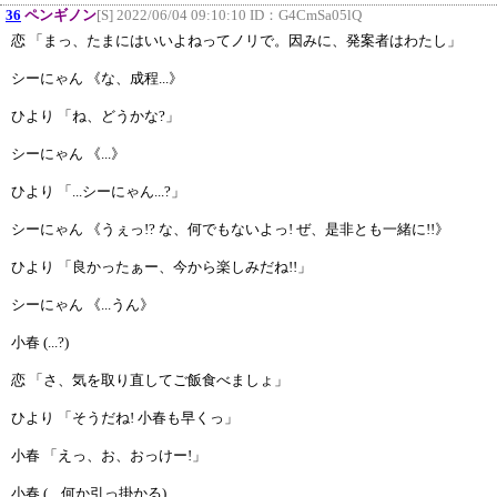
36
ペンギノン
[S] 2022/06/04 09:10:10 ID：
G4CmSa05lQ
恋 「まっ、たまにはいいよねってノリで。因みに、発案者はわたし」
シーにゃん 《な、成程...》
ひより 「ね、どうかな?」
シーにゃん 《...》
ひより 「...シーにゃん...?」
シーにゃん 《うぇっ!? な、何でもないよっ! ぜ、是非とも一緒に!!》
ひより 「良かったぁー、今から楽しみだね!!」
シーにゃん 《...うん》
小春 (...?)
恋 「さ、気を取り直してご飯食べましょ」
ひより 「そうだね! 小春も早くっ」
小春 「えっ、お、おっけー!」
小春 (... 何か引っ掛かる)