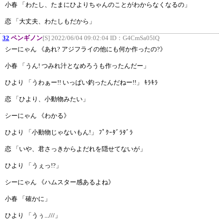
小春 「わたし、たまにひよりちゃんのことがわからなくなるの」
恋 「大丈夫、わたしもだから」
32
ペンギノン
[S] 2022/06/04 09:02:04 ID：
G4CmSa05lQ
シーにゃん 《あれ? アジフライの他にも何か作ったの?》
小春 「うん! つみれ汁となめろうも作ったんだー」
ひより 「うわぁー!! いっぱい釣ったんだねー!!」 ｷﾗｷﾗ
恋 「ひより、小動物みたい」
シーにゃん 《わかる》
ひより 「小動物じゃないもん!」 ﾌﾟｸｰﾀﾞﾗﾀﾞﾗ
恋 「いや、君さっきからよだれを隠せてないが」
ひより 「うぇっ!?」
シーにゃん 《ハムスター感あるよね》
小春 「確かに」
ひより 「うぅ...///」