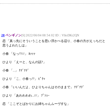
28
ペンギノン
[S] 2022/06/04 08:54:02 ID：
VlktDKi2QN
恋 「真っ先にそういうことを思い浮かべる辺り、小春の方がえっちだと
思うよわたしは」
小春 「なっ!?///」 ｶｧｧｧ
ひより 「えーと、なんの話?」
小春 「...」 ﾅﾃﾞﾅﾃﾞ
ひより 「こ、小春っ!?」 ﾋﾟｸｯ
小春 「いいんだよ、ひよりちゃんはそのままで」 ﾅﾃﾞﾅﾃﾞ
ひより 「あわわわわ...///」 ﾌﾟｼｭｰ
恋 「ここぞとばかりにお姉ちゃんムーヴすな」