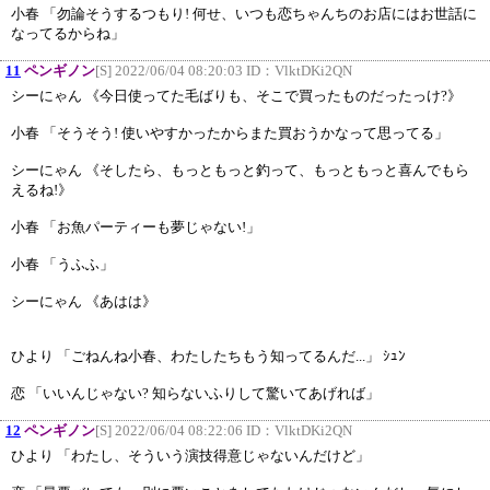
小春 「勿論そうするつもり! 何せ、いつも恋ちゃんちのお店にはお世話に
なってるからね」
11
ペンギノン
[S] 2022/06/04 08:20:03 ID：
VlktDKi2QN
シーにゃん 《今日使ってた毛ばりも、そこで買ったものだったっけ?》
小春 「そうそう! 使いやすかったからまた買おうかなって思ってる」
シーにゃん 《そしたら、もっともっと釣って、もっともっと喜んでもら
えるね!》
小春 「お魚パーティーも夢じゃない!」
小春 「うふふ」
シーにゃん 《あはは》
ひより 「ごねんね小春、わたしたちもう知ってるんだ...」 ｼｭﾝ
恋 「いいんじゃない? 知らないふりして驚いてあげれば」
12
ペンギノン
[S] 2022/06/04 08:22:06 ID：
VlktDKi2QN
ひより 「わたし、そういう演技得意じゃないんだけど」