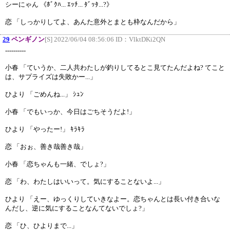
シーにゃん 《ﾎﾞｸﾊ... ｴｯﾁ... ﾀﾞｯﾀ...?》
恋 「しっかりしてよ、あんた意外とまとも枠なんだから」
29
ペンギノン
[S] 2022/06/04 08:56:06 ID：
VlktDKi2QN
----------
小春 「ていうか、二人共わたしが釣りしてるとこ見てたんだよね? てこと
は、サプライズは失敗かー...」
ひより 「ごめんね...」 ｼｭﾝ
小春 「でもいっか、今日はごちそうだよ!」
ひより 「やったー!」 ｷﾗｷﾗ
恋 「おぉ、善き哉善き哉」
小春 「恋ちゃんも一緒、でしょ?」
恋 「わ、わたしはいいって。気にすることないよ...」
ひより 「えー、ゆっくりしていきなよー。恋ちゃんとは長い付き合いな
んだし、逆に気にすることなんてないでしょ?」
恋 「ひ、ひよりまで...」