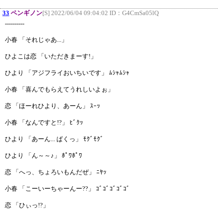
33
ペンギノン
[S] 2022/06/04 09:04:02 ID：
G4CmSa05lQ
----------
小春 「それじゃあ...」
ひよこは恋 「いただきまーす!」
ひより 「アジフライおいちいです」 ﾑｼｬﾑｼｬ
小春 「喜んでもらえてうれしいよぉ」
恋 「ほーれひより、あーん」 ｽｰｯ
小春 「なんですと!?」 ﾋﾞｸｯ
ひより 「あーん... ぱくっ」 ﾓｸﾞﾓｸﾞ
ひより 「ん～～♪」 ﾎﾟﾜﾎﾟﾜ
恋 「へっ、ちょろいもんだぜ」 ﾆﾔｯ
小春 「こーいーちゃーんー??」 ｺﾞｺﾞｺﾞｺﾞｺﾞ
恋 「ひぃっ!?」