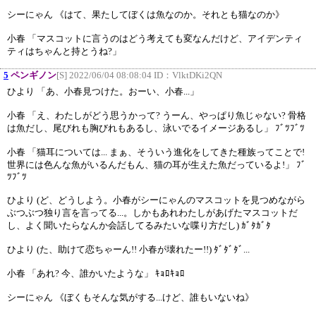
シーにゃん 《はて、果たしてぼくは魚なのか。それとも猫なのか》
小春 「マスコットに言うのはどう考えても変なんだけど、アイデンティ
ティはちゃんと持とうね?」
5
ペンギノン
[S] 2022/06/04 08:08:04 ID：
VlktDKi2QN
ひより 「あ、小春見つけた。おーい、小春...」
小春 「え、わたしがどう思うかって? うーん、やっぱり魚じゃない? 骨格
は魚だし、尾びれも胸びれもあるし、泳いでるイメージあるし」 ﾌﾞﾂﾌﾞﾂ
小春 「猫耳については... まぁ、そういう進化をしてきた種族ってことで!
世界には色んな魚がいるんだもん、猫の耳が生えた魚だっているよ!」 ﾌﾞ
ﾂﾌﾞﾂ
ひより (ど、どうしよう。小春がシーにゃんのマスコットを見つめながら
ぶつぶつ独り言を言ってる...。しかもあれわたしがあげたマスコットだ
し、よく聞いたらなんか会話してるみたいな喋り方だし) ｶﾞﾀｶﾞﾀ
ひより (た、助けて恋ちゃーん!! 小春が壊れたー!!) ﾀﾞﾀﾞﾀﾞ...
小春 「あれ? 今、誰かいたような」 ｷｮﾛｷｮﾛ
シーにゃん 《ぼくもそんな気がする...けど、誰もいないね》