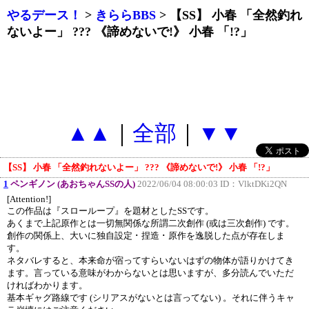
やるデース！
>
きららBBS
> 【SS】 小春 「全然釣れ
ないよー」 ??? 《諦めないで!》 小春 「!?」
▲▲
｜
全部
｜
▼▼
【SS】 小春 「全然釣れないよー」 ??? 《諦めないで!》 小春 「!?」
1
ペンギノン (あおちゃんSSの人)
2022/06/04 08:00:03 ID：
VlktDKi2QN
[Attention!]
この作品は『スローループ』を題材としたSSです。
あくまで上記原作とは一切無関係な所謂二次創作 (或は三次創作) です。
創作の関係上、大いに独自設定 ･ 捏造 ･ 原作を逸脱した点が存在しま
す。
ネタバレすると、本来命が宿ってすらいないはずの物体が語りかけてき
ます。言っている意味がわからないとは思いますが、多分読んでいただ
ければわかります。
基本ギャグ路線です (シリアスがないとは言ってない) 。それに伴うキャ