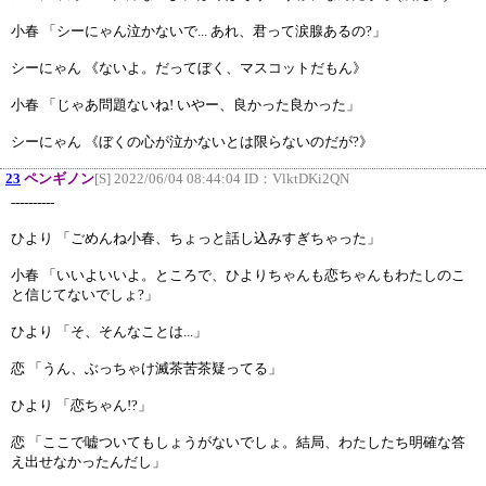
小春 「シーにゃん泣かないで... あれ、君って涙腺あるの?」
シーにゃん 《ないよ。だってぼく、マスコットだもん》
小春 「じゃあ問題ないね! いやー、良かった良かった」
シーにゃん 《ぼくの心が泣かないとは限らないのだが?》
23
ペンギノン
[S] 2022/06/04 08:44:04 ID：
VlktDKi2QN
----------
ひより 「ごめんね小春、ちょっと話し込みすぎちゃった」
小春 「いいよいいよ。ところで、ひよりちゃんも恋ちゃんもわたしのこ
と信じてないでしょ?」
ひより 「そ、そんなことは...」
恋 「うん、ぶっちゃけ滅茶苦茶疑ってる」
ひより 「恋ちゃん!?」
恋 「ここで嘘ついてもしょうがないでしょ。結局、わたしたち明確な答
え出せなかったんだし」