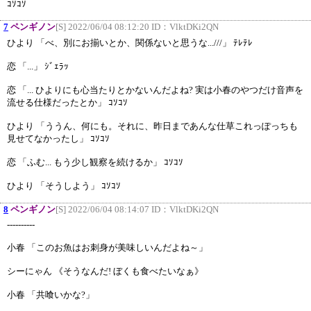
ｺｿｺｿ
7
ペンギノン
[S] 2022/06/04 08:12:20 ID：
VlktDKi2QN
ひより 「べ、別にお揃いとか、関係ないと思うな...///」 ﾃﾚﾃﾚ
恋 「...」 ｼﾞｪﾗｯ
恋 「... ひよりにも心当たりとかないんだよね? 実は小春のやつだけ音声を
流せる仕様だったとか」 ｺｿｺｿ
ひより 「ううん、何にも。それに、昨日まであんな仕草これっぽっちも
見せてなかったし」 ｺｿｺｿ
恋 「ふむ... もう少し観察を続けるか」 ｺｿｺｿ
ひより 「そうしよう」 ｺｿｺｿ
8
ペンギノン
[S] 2022/06/04 08:14:07 ID：
VlktDKi2QN
----------
小春 「このお魚はお刺身が美味しいんだよね～」
シーにゃん 《そうなんだ! ぼくも食べたいなぁ》
小春 「共喰いかな?」