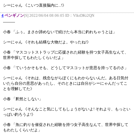
シーにゃん 《こいつ直接脳内に...!》
4
ペンギノン
[S] 2022/06/04 08:06:05 ID：
VlktDKi2QN
----------
小春 「ふぅ。まさか諦めないで続けたら本当に釣れちゃうとは」
シーにゃん 《それも結構な大物だよ。やったね!》
小春 「マスコットストラップに応援された経験を持つ女子高生なんて、
世界中探してもわたしくらいだよ」
小春 「ていうかそもそも、どうしてマスコットが意思を持ってるのさ」
シーにゃん 《それは、残念ながらぼくにもわからないんだ。ある日気付
いたら自分の意思があったし、そのときには自分がシーにゃんだってこ
とを理解してた》
小春 「釈然としない」
シーにゃん 《そんなこと気にしてもしょうがないよ! それより、もっとい
っぱい釣ろうよ!》
小春 「魚に釣りを催促された経験を持つ女子高生なんて、世界中探して
もわたしくらいだよ」