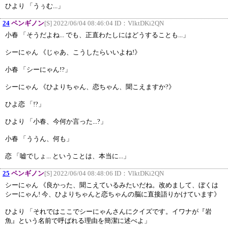
ひより 「うぅむ...」
24
ペンギノン
[S] 2022/06/04 08:46:04 ID：
VlktDKi2QN
小春 「そうだよね... でも、正直わたしにはどうすることも...」
シーにゃん 《じゃあ、こうしたらいいよね!》
小春 「シーにゃん!?」
シーにゃん 《ひよりちゃん、恋ちゃん、聞こえますか?》
ひよ恋 「!?」
ひより 「小春、今何か言った...?」
小春 「ううん、何も」
恋 「嘘でしょ... ということは、本当に...」
25
ペンギノン
[S] 2022/06/04 08:48:06 ID：
VlktDKi2QN
シーにゃん 《良かった、聞こえているみたいだね。改めまして、ぼくは
シーにゃん! 今、ひよりちゃんと恋ちゃんの脳に直接語りかけています》
ひより 「それではここでシーにゃんさんにクイズです。イワナが『岩
魚』という名前で呼ばれる理由を簡潔に述べよ」