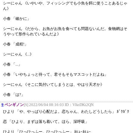
シーにゃん 《いやいや、フィッシングでも小魚を餌に使うことあるじゃ
ん》
小春 「確かに」
シーにゃん 《だから、お魚がお魚を食べても問題ないんだ。食物網はそ
うやって形作られているんだよ》
小春 「成程!」
シーにゃん 《...》
小春 「...」
小春 「いやちょっと待って、君そもそもマスコットだよね」
シーにゃん 《そこに気付いてしまうとは、やはり天才か》
小春 「は?」
9
ペンギノン
[S] 2022/06/04 08:16:03 ID：
VlktDKi2QN
ひより 「や、やっぱり心配だよ。恋ちゃん、わたしどうしたら」 ｶﾞｸｶﾞｸ
恋 「ひより、まずは落ち着いて。ほら、深呼吸」
ひより 「ひっひっふー、ひっひっふー」 ｶﾋｭｰｶﾋｭｰ