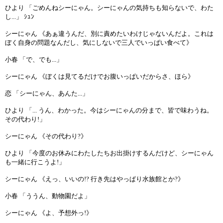
ひより 「ごめんねシーにゃん。シーにゃんの気持ちも知らないで、わた
し...」 ｼｭﾝ
シーにゃん 《あぁ違うんだ、別に責めたいわけじゃないんだよ。これは
ぼく自身の問題なんだし、気にしないで三人でいっぱい食べて》
小春 「で、でも...」
シーにゃん 《ぼくは見てるだけでお腹いっぱいだからさ、ほら》
恋 「シーにゃん、あんた...」
ひより 「... うん、わかった。今はシーにゃんの分まで、皆で味わうね。
その代わり!」
シーにゃん 《その代わり?》
ひより 「今度のお休みにわたしたちお出掛けするんだけど、シーにゃん
も一緒に行こうよ!」
シーにゃん 《えっ、いいの!? 行き先はやっぱり水族館とか?》
小春 「ううん、動物園だよ」
シーにゃん 《よ、予想外っ!》