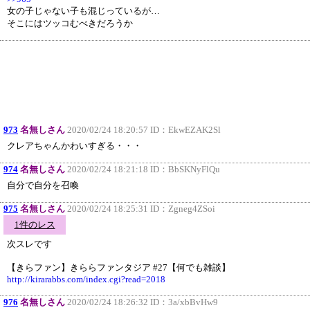
女の子じゃない子も混じっているが…
そこにはツッコむべきだろうか
973
名無しさん
2020/02/24 18:20:57 ID：
EkwEZAK2Sl
クレアちゃんかわいすぎる・・・
974
名無しさん
2020/02/24 18:21:18 ID：
BbSKNyFlQu
自分で自分を召喚
975
名無しさん
2020/02/24 18:25:31 ID：
Zgneg4ZSoi
1件のレス
次スレです
【きらファン】きららファンタジア #27【何でも雑談】
http://kirarabbs.com/index.cgi?read=2018
976
名無しさん
2020/02/24 18:26:32 ID：
3a/xbBvHw9