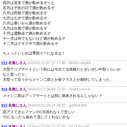
四月は花見で酒が飲めるぞっと
五月は子供の日で酒が飲めるぞ
六月は田植で酒が飲めるぞ
七月は七夕で酒が飲めるぞ
八月は暑いから酒が飲めるぞ
九月は台風で酒が飲めるぞ
十月は運動会で酒が飲めるぞ
十一月は何でもないけど酒が飲めるぞ
十二月はドサクサで酒が飲めるぞ
ちょっといじれば季節イベになるな！
913
名無しさん
2020/02/22 07:57:17 ID：
D0H2vv8qHX
大型アップデートという割には今出てる情報だとせいぜい中型くらいか
なと思ったり。
大型って言うからメイン二部とか新クラスとか期待してしまった。
914
名無しさん
2020/02/22 08:06:53 ID：
Vo6ECtwUv9
メイン二部はアップデートとは別に発表されるんじゃない？
915
名無しさん
2020/02/22 08:21:48 ID：
jplfN1LIWI
恋アスできらファンのCM流れなくて悲しい
V2になったら改めて流してくれないかな
916
名無しさん
2020/02/22 08:52:57 ID：
YCtXNo5sXb