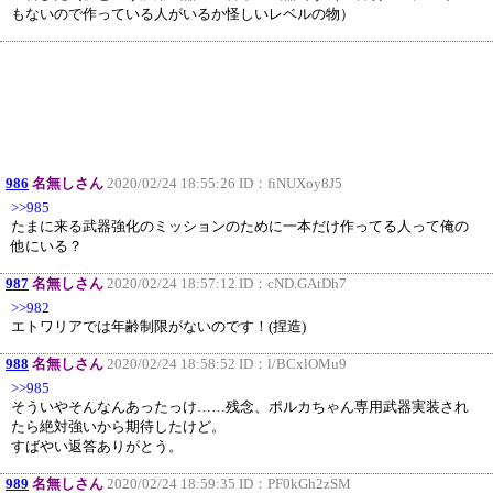
もないので作っている人がいるか怪しいレベルの物）
986
名無しさん
2020/02/24 18:55:26 ID：
fiNUXoy8J5
>>985
たまに来る武器強化のミッションのために一本だけ作ってる人って俺の
他にいる？
987
名無しさん
2020/02/24 18:57:12 ID：
cND.GAtDh7
>>982
エトワリアでは年齢制限がないのです！(捏造)
988
名無しさん
2020/02/24 18:58:52 ID：
l/BCxlOMu9
>>985
そういやそんなんあったっけ……残念、ポルカちゃん専用武器実装され
たら絶対強いから期待したけど。
すばやい返答ありがとう。
989
名無しさん
2020/02/24 18:59:35 ID：
PF0kGh2zSM