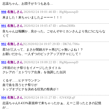
志温ちゃん、お団子が５つもある…
990
名無しさん
2020/02/24 19:01:46 ID：
J0gMpawwpD
来ました！来ちゃいましたよーーー！！！
991
名無しさん
2020/02/24 19:05:47 ID：
ai9ms2I0Rh
良ちゃんは報酬か…良かった。ごせんぞやミカンさんより先に5にならな
くて
992
名無しさん
[S] 2020/02/24 19:07:29 ID：
DK7tL/706o
星5が三人って、まさか闇鍋ガチャ再びじゃ無いよね！？
お願いだから、一人ずつのピックアップガチャにして！
993
名無しさん
2020/02/24 19:09:22 ID：
J0gMpawwpD
2年前のヒナ祭りをイメージしたタイトル
クレアの「エトワリア出身」を強調した台詞
くるぞ……ヒナマウンテン
血で血を洗うヒナ祭りが
トップオブヒナを決める狂気の祭典が！
994
名無しさん
2020/02/24 19:11:27 ID：
/GV43Qf.qF
志温ちゃん0.433%新規枠で来ちゃったかぁ、えーこ沼ったときの記憶
が…