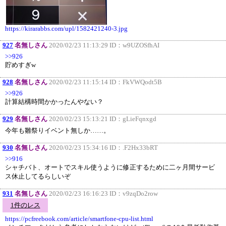
https://kirarabbs.com/upl/1582421240-3.jpg
927
名無しさん
2020/02/23 11:13:29 ID：
w9UZOSfhAI
>>926
貯めすぎw
928
名無しさん
2020/02/23 11:15:14 ID：
FkVWQodt5B
>>926
計算結構時間かかったんやない？
929
名無しさん
2020/02/23 15:13:21 ID：
gLieFqnxgd
今年も雛祭りイベント無しか……。
930
名無しさん
2020/02/23 15:34:16 ID：
.F2Hx33bRT
>>916
シャチバト、オートでスキル使うように修正するために二ヶ月間サービ
ス休止してるらしいぞ
931
名無しさん
2020/02/23 16:16:23 ID：
v9zqDo2row
1件のレス
https://pcfreebook.com/article/smartfone-cpu-list.html