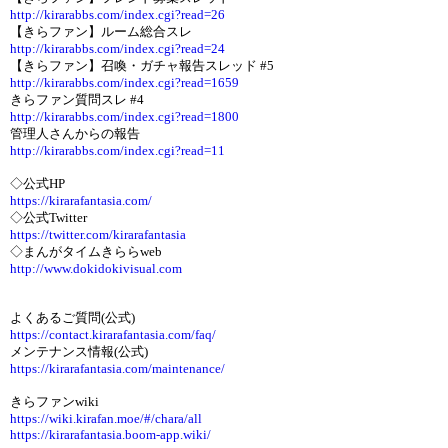
http://kirarabbs.com/index.cgi?read=26
【きらファン】ルーム総合スレ
http://kirarabbs.com/index.cgi?read=24
【きらファン】召喚・ガチャ報告スレッド #5
http://kirarabbs.com/index.cgi?read=1659
きらファン質問スレ #4
http://kirarabbs.com/index.cgi?read=1800
管理人さんからの報告
http://kirarabbs.com/index.cgi?read=11
◇公式HP
https://kirarafantasia.com/
◇公式Twitter
https://twitter.com/kirarafantasia
◇まんがタイムきららweb
http://www.dokidokivisual.com
よくあるご質問(公式)
https://contact.kirarafantasia.com/faq/
メンテナンス情報(公式)
https://kirarafantasia.com/maintenance/
きらファンwiki
https://wiki.kirafan.moe/#/chara/all
https://kirarafantasia.boom-app.wiki/