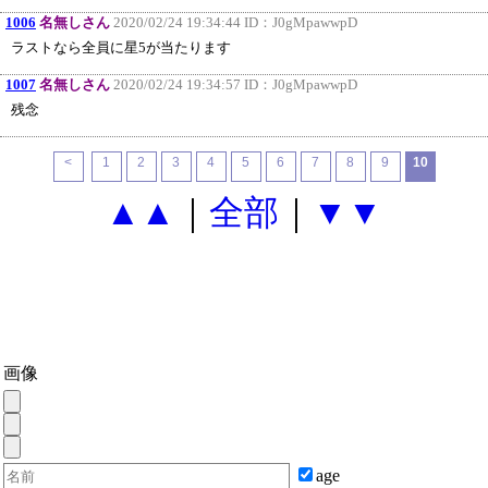
1006
名無しさん
2020/02/24 19:34:44 ID：
J0gMpawwpD
ラストなら全員に星5が当たります
1007
名無しさん
2020/02/24 19:34:57 ID：
J0gMpawwpD
残念
<
1
2
3
4
5
6
7
8
9
10
▲▲
｜
全部
｜
▼▼
画像
age