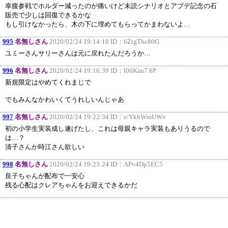
幸腹参戦でホルダー減ったのが痛いけど未読シナリオとアプデ記念の石
販売で少しは回復できるかな
もし引けなかったら、木の下に埋めてもらってかまわないよ…
995
名無しさん
2020/02/24 19:14:18 ID：
6ZtgThc80G
ユミーさんサリーさんは元に戻れたんだろうか…
996
名無しさん
2020/02/24 19:16:39 ID：
l06Kzu7.6P
新規限定はやめてくれまじで
でもみんなかわいくてうれしいんじゃあ
997
名無しさん
2020/02/24 19:22:34 ID：
e/YkhWmUWv
初の小学生実装成し遂げたし、これは母親キャラ実装もありうるので
は…？
清子さんか時江さん欲しい
998
名無しさん
2020/02/24 19:23:24 ID：
APv4Dp5EC5
良子ちゃんが配布で一安心
残る心配はクレアちゃんをお迎えできるかだ