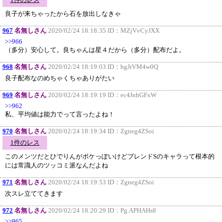
良子が来ちゃったから石を放出しなきゃ
967
名無しさん
2020/02/24 18:18:35 ID：
MZjVvCyJXX
>>966
（多分）安心して。良ちゃんは星４だから（多分）配布だよ。
968
名無しさん
2020/02/24 18:19:03 ID：
hgJrVM4w0Q
良子配布なのめちゃくちゃありがたい
969
名無しさん
2020/02/24 18:19:19 ID：
ec4JnhGFxW
>>962
私、平均値は能力でって言ったよね！
970
名無しさん
2020/02/24 18:19:34 ID：
Zgneg4ZSoi
1件のレス
このメンツだとひでりんがボケっぽいけどブレンドSのキャラって根本的
には常識人のツッコミ派なんだよね
971
名無しさん
2020/02/24 18:19:53 ID：
Zgneg4ZSoi
次スレ立ててきます
972
名無しさん
2020/02/24 18:20:29 ID：
Pg.APHAHs8
>>965