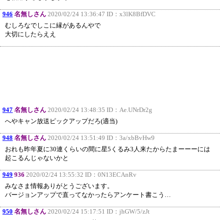
946
名無しさん
2020/02/24 13:36:47 ID：
x3lK8BfDVC
むしろなでしこに縁があるんやで
大切にしたらええ
947
名無しさん
2020/02/24 13:48:35 ID：
Ae.UNrDr2g
へやキャン放送ピックアップだろ(適当)
948
名無しさん
2020/02/24 13:51:49 ID：
3a/xbBvHw9
おれも昨年夏に30連くらいの間に星5くるみ3人来たからたまーーーには
起こるんじゃないかと
949
936
2020/02/24 13:55:32 ID：
0N13ECAnRv
みなさま情報ありがとうございます。
バージョンアップで直ってなかったらアンケート書こう…
950
名無しさん
2020/02/24 15:17:51 ID：
jhGW/5/zJt