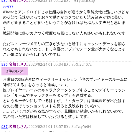
935
名無しさん
2020/02/23 18:05:12 ID：
4AYymkBZhp
>>933
iPhoneとアンドロイドじゃ仕組み自体が違うから単純比較は難しいけど今
の状態で倍速やとっておきで動きがカクついたり読み込みが妙に長い、
画面が止まることが多いということがなければたぶん大丈夫だと思いま
す
戦闘開始に多少カクつく程度なら気にしない人も多いかもしれないです
し
ただストレージメモリの空きが少ないと勝手にキャッシュデータを消さ
れるかもしれないので、もし今度のアプデでデータ量が大きくなるとそ
こが気になるかもしれないですね
936
名無しさん
2020/02/24 01:05:34 ID：
85Xi2d467z
3件のレス
月曜日の0時過ぎにウィークリーミッション「他のプレイヤーのルームに
3回訪問する」をさっさと達成しつつ、
他プレイヤールームのキャラクターをタップすることでデイリーミッシ
ョン「ルームでキャラクターをタップ」も達成する、
というルーチンにしているはずが、「～タップ」は達成通知が出たはず
なのに後でミッションリストを見ると反映されていない。
……というバグがある気がするが、見間違い勘違いかもしれないので、
気の向いた方は検証していただけると嬉しいです。
937
名無しさん
2020/02/24 01:13:57 ID：
3uTz.yYe64