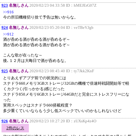
923
名無しさん
2020/02/23 04:33:58 ID：
hMEJErG07Z
>>916
今の所旧機種切り捨て予告は無いからな。
924
名無しさん
2020/02/23 05:20:04 ID：
veTBeV.Jgb
>>912
酒が呑める酒が呑める酒が呑めるぞ～
酒が呑める酒が呑める酒が呑めるぞ～
こんな歌が在ったな～
後､１２月は大晦日で酒が呑めるな。
925
名無しさん
2020/02/23 08:45:40 ID：
ty7Jkk2KnF
とりあえずアプデ前での状況的には
スナドラ660メモリ3GBストレージ32GBの機種で倍速時戦闘開始等で軽
くカクつく(引っかかる)感じだった
スナドラ850メモリ6GBストレージ64GBだと完全にストレスフリーにな
った
実用スペックはスナドラ660搭載程度？
多少重くていいならもう少し低スペックでいいのかもしれないけど
926
名無しさん
2020/02/23 10:27:20 ID：
zUXsKp4z4O
2件のレス