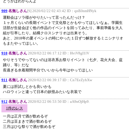
どうかはわからんよ
909
名無しさん
[S] 2020/02/22 02:43:42 ID：
qnBJnmHNyk
運動会はソラ様がやりたいって言ったんだっけ？
１ヶ月くらいの長期イベントで文化祭とかもやってほしいなぁ。学園生
活部が生徒会ぽく他の作品のイベントを回ってみたり、事前準備を大人
組が引率したり。結構クロスシナリオは出来そう。
あと、2018年の夏イベントの時にやった１日ずつ解放するミニシナリオ
もまたやってほしい。
910
名無しさん
2020/02/22 06:17:12 ID：
HviV8gI1lV
やりそうでやってないのは浴衣系お祭りイベント（七夕、花火大会、盆
踊り、等）だな
長過ぎる水着期間半分でいいから今年はやってほしい
911
名無しさん
2020/02/22 06:39:17 ID：
Cn7EeZyhXw
夏には肝試しとかも良いかも
ハロウィンと違って日本の妖怪みたいな衣装で
912
名無しさん
2020/02/22 06:53:50 ID：
aA9nOjHp9.
1件のレス
一月は正月で酒が飲めるぞ
二月は豆まきで酒が飲めるぞ
三月はひな祭りで酒が飲めるぞ