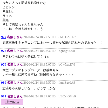
今年に入って新規参戦増えたな
ヒビレン
幸腹3人
ライネ
美姫
そして志温ちゃんと良ちゃん
いいね、今後も増やしてこう
977
名無しさん
2020/02/24 18:27:55 ID：
cND.GAtDh7
原悠衣先生キャラコンプにまた一つ新たな試練が訪れたのであった…！
978
名無しさん
2020/02/24 18:28:30 ID：
Zgneg4ZSoi
マチわラもはやく参戦してくれぇ！
979
名無しさん
2020/02/24 18:35:07 ID：
bCw5xs.DVl
大型アプデのトップバッターは雛祭りかー
いやー殺しに来てますね（肝臓売らなきゃ・・・）
980
名無しさん
2020/02/24 18:35:57 ID：
InmlZgs0AS
志温ちゃん欲しいなー。どうすっかな…
981
名無しさん
2020/02/24 18:37:07 ID：
l/BCxlOMu9
1件のレス