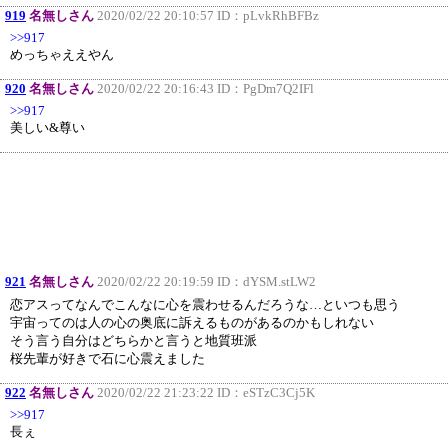
919
名無しさん
2020/02/22 20:10:57 ID：
pLvkRhBFBz
>>917
めっちゃええやん
920
名無しさん
2020/02/22 20:16:43 ID：
PgDm7Q2IFl
>>917
美しい&尊い
921
名無しさん
2020/02/22 20:19:59 ID：
dYSM.stLW2
恋アスってなんでこんなに心を震わせるんだろうな…といつも思う
宇宙ってのは人の心の奥底に訴えるものがあるのかもしれない
そう言う自分はどちらかと言うと地質班派
桜先輩が好きで石に心震えました
922
名無しさん
2020/02/22 21:23:22 ID：
eSTzC3Cj5K
>>917
長ぇ