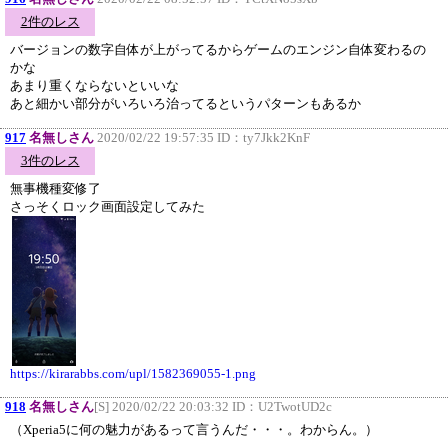
2件のレス
バージョンの数字自体が上がってるからゲームのエンジン自体変わるの
かな
あまり重くならないといいな
あと細かい部分がいろいろ治ってるというパターンもあるか
917
名無しさん
2020/02/22 19:57:35 ID：
ty7Jkk2KnF
3件のレス
無事機種変修了
さっそくロック画面設定してみた
https://kirarabbs.com/upl/1582369055-1.png
918
名無しさん
[S] 2020/02/22 20:03:32 ID：
U2TwotUD2c
（Xperia5に何の魅力があるって言うんだ・・・。わからん。）