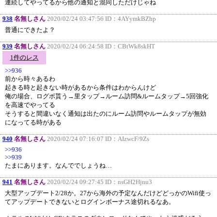
連続してやってるから他の通知と混同しただけじゃね
938
名無しさん
2020/02/24 03:47:56 ID：
4AYymkBZhp
普通にできたよ？
939
名無しさん
2020/02/24 06:24:58 ID：
CBtWk8skHT
1件のレス
>>936
前から時々あるわ
起きる時と起きない時があるから条件はわからんけど
俺の場合、ログボ貰う→里タップ→ルーム訪問&ルームタップ→5回強化
を高速でやってる
そうすると間違いなく通知は出たのにルーム訪問やルームタップが無効
になってる時がある
940
名無しさん
2020/02/24 07:16:07 ID：
AIzwcF/9Zs
>>936
>>939
たまにあります。なんででしょうね…
941
名無しさん
2020/02/24 09:27:45 ID：
nsGH2Hjnu3
大型アップデート2/28か。27から海外の予定なんだけどどっかのWifi使っ
てアップデートできないとログインボーナス途切れるなあ。