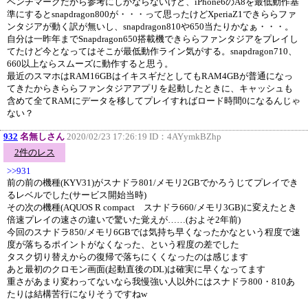
ベンチマークだから参考にしかならないけど、iPhone6のA8を最低動作基
準にするとsnapdragon800が・・・って思ったけどXperiaZ1できららファ
ンタジアが動く訳が無いし、snapdragon810や650当たりかなぁ・・・。
自分は一昨年までSnapdragon650搭載機できららファンタジアをプレイし
てたけど今となってはそこが最低動作ライン気がする。snapdragon710、
660以上ならスムーズに動作すると思う。
最近のスマホはRAM16GBはイキスギだとしてもRAM4GBが普通になっ
てきたからきららファンタジアアプリを起動したときに、キャッシュも
含めて全てRAMにデータを移してプレイすればロード時間0になるんじゃ
ない？
932
名無しさん
2020/02/23 17:26:19 ID：
4AYymkBZhp
2件のレス
>>931
前の前の機種(KYV31)がスナドラ801/メモリ2GBでかろうじてプレイでき
るレベルでした(サービス開始当時)
その次の機種(AQUOS R compact スナドラ660/メモリ3GB)に変えたとき
倍速プレイの速さの違いで驚いた覚えが……(およそ2年前)
今回のスナドラ850/メモリ6GBでは気持ち早くなったかなという程度で速
度が落ちるポイントがなくなった、という程度の差でした
タスク切り替えからの復帰で落ちにくくなったのは感じます
あと最初のクロモン画面(起動直後のDL)は確実に早くなってます
重さがあまり変わってないなら我慢強い人以外にはスナドラ800・810あ
たりは結構苦行になりそうですねw