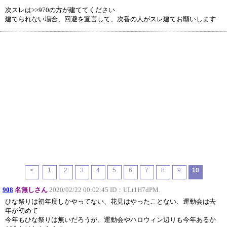
次スレは>>970の方が建ててください
建てられない場合、回避を宣言して、次番の人がスレ建てお願いします
<
1
2
3
4
5
6
7
8
9
10
908
名無しさん
2020/02/22 00:02:45 ID：
ULt1H7dPM.
ひな祭りは初年度しかやってない、花見はやったことない、運動会は去
年が初めて
今年もひな祭りは無いだろうが、運動会やハロウィン辺りも今年あるか