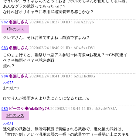
そういや、ライネさんのとっておきでポルカちゃんが使用してる武器。
あんなグラの武器ってあったっけ？
なければオリキャラに専用武器実装来る感じかな？
982
名無しさん
2020/02/24 18:37:09 ID：
e9siA22vyN
1件のレス
クレアさん、それお酒ですよね…白酒ですよね？
983
名無しさん
2020/02/24 18:40:21 ID：
bCw5xs.DVl
このまま行くと、雛祭り⇒恋アス参戦⇒体育祭orお花見？⇒GW関連イ
ベ？⇒梅雨イベ？⇒球詠参戦
流れ？
984
名無しさん
2020/02/24 18:41:08 ID：
6ZtgThc80G
>>975
おつおつ
ひでりんが美雨さんより先に☆５になるとは…ｗ
985
ピースケ◆/nlz8tINy7A
2020/02/24 18:44:11 ID：
sb3vsMYSJA
2件のレス
>>981
進化前の武器は、無装備状態で装備される武器で、進化後の武器は、
「古びた剣」という汎用武器の一番下の武器です（一番弱い上にスキル