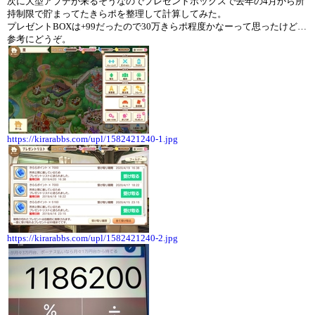
次に大型アプデが来るそうなのでプレゼントボックスで去年の4月から所
持制限で貯まってたきらポを整理して計算してみた。
プレゼントBOXは+99だったので30万きらポ程度かなーって思ったけど…
参考にどうぞ。
https://kirarabbs.com/upl/1582421240-1.jpg
https://kirarabbs.com/upl/1582421240-2.jpg