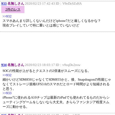
933
名無しさん
2020/02/23 17:42:43 ID：
V9eDzSZsHA
2件のレス
>>932
スマホあんまり詳しくないんだけどiphone7だと厳しくなるかな？
現在プレイしていて特に重いとは感じていないけど
934
名無しさん
2020/02/23 18:03:17 ID：
v9zqDo2row
SOCの性能が上がるとクエストの2倍速がスムーズになる。
>>932
細かいけどSDM850じゃなくてSDM855かと。後、Snapdragonの性能じゃ
なくてストレージ規格UFS3.0のスマホだとロード時間がより短縮される
と思う。
>>933
iPhone7に使われるA10チップは最新のiPadでも使われてるものだからシ
ューティングゲームをしないなら大丈夫。きららファンタジア程度スム
ーズに動かせる。