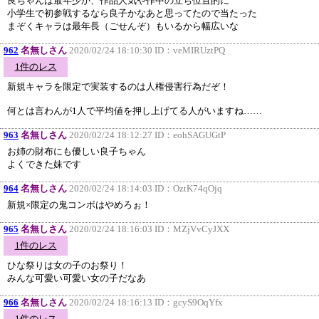
良ちゃんは最年少か、作品人気や作中の立ち位置的に
小学生で初参戦するなら良子かなあと思ってたので当たった
まぞくキャラは最年長（ごせんぞ）もいるから幅広いな
962
名無しさん
2020/02/24 18:10:30 ID：
veMIRUztPQ
1件のレス
新規キャラを限定で実装するのは人権侵害行為だぞ！
何とは言わんが1人で平均値を押し上げてる人がいますね……
963
名無しさん
2020/02/24 18:12:27 ID：
eohSAGUGtP
お姉の財布にも優しい良子ちゃん
よくできた妹です
964
名無しさん
2020/02/24 18:14:03 ID：
OztK74qOjq
新規×限定の鬼コンボはやめろぉ！
965
名無しさん
2020/02/24 18:16:03 ID：
MZjVvCyJXX
1件のレス
ひな祭りは女の子のお祭り！
みんな可愛い可愛い女の子だなあ
966
名無しさん
2020/02/24 18:16:13 ID：
gcyS9OqYfx
1件のレス