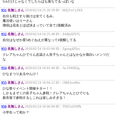
5chだけじゃなくてしたらばも落ちてるっぽいな
951
名無しさん
2020/02/24 15:26:59 ID：
MZjVvCyJXX
自分も戦士すり抜けは全てくるみ。
魔法使いはりーさん
僧侶は花名とほぼ決まっていて全て2覚醒済み
952
名無しさん
2020/02/24 16:25:48 ID：
Z4dhjJZS7G
自分はなぜか星5めぐねえが重なって4覚醒してる
953
名無しさん
2020/02/24 18:03:06 ID：
Zgneg4ZSoi
クレアちゃんひでりん志温さん良子ちゃんとはなかなか面白いメンツだ
な
954
名無しさん
2020/02/24 18:03:49 ID：
Ae.UNrDr2g
ひなまつりあるやんけ！
955
名無しさん
2020/02/24 18:04:22 ID：
i3BEJow8bo
ひな祭りイベント開催キター！！
しかもまぞくの良子ちゃん参戦！クレアちゃんとひでりも
新衣装で参戦するしこれは楽しみすぎる！
956
名無しさん
2020/02/24 18:06:09 ID：
TH5UoO/0Pk
小学生って初か？