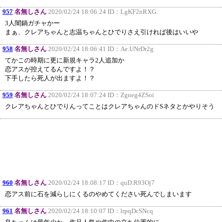
957
名無しさん
2020/02/24 18:06:24 ID：
LgKF2nRXG.
3人闇鍋ガチャかー
まぁ、クレアちゃんと志温ちゃんとひでりさえ引ければ後はいいや
958
名無しさん
2020/02/24 18:06:41 ID：
Ae.UNrDr2g
てかこの時期に更に新規キャラ2人追加か
恋アスが控えてるんですよ！？
下手したら死人が出ますよ！？
959
名無しさん
2020/02/24 18:07:24 ID：
Zgneg4ZSoi
クレアちゃんとひでりんってことはクレアちゃんのドSネタとかやりそう
960
名無しさん
2020/02/24 18:08:17 ID：
quD.R93Oj7
恋アス前に石を減らしにくるのやめてください死んでしまいます
961
名無しさん
2020/02/24 18:10:07 ID：
lrpqDcSNcq