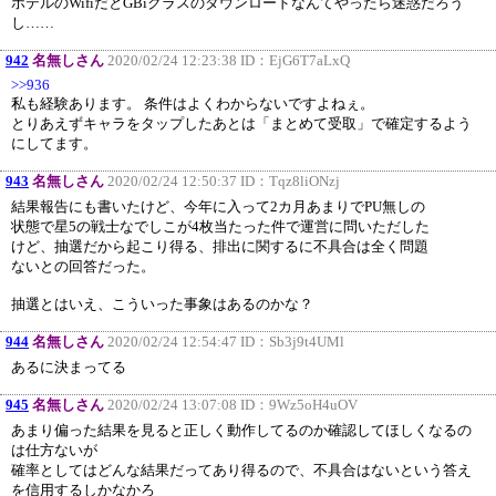
ホテルのWifiだとGBiクラスのダウンロードなんてやったら迷惑だろう
し……
942
名無しさん
2020/02/24 12:23:38 ID：
EjG6T7aLxQ
>>936
私も経験あります。 条件はよくわからないですよねぇ。
とりあえずキャラをタップしたあとは「まとめて受取」で確定するよう
にしてます。
943
名無しさん
2020/02/24 12:50:37 ID：
Tqz8liONzj
結果報告にも書いたけど、今年に入って2カ月あまりでPU無しの
状態で星5の戦士なでしこが4枚当たった件で運営に問いただした
けど、抽選だから起こり得る、排出に関するに不具合は全く問題
ないとの回答だった。
抽選とはいえ、こういった事象はあるのかな？
944
名無しさん
2020/02/24 12:54:47 ID：
Sb3j9t4UMl
あるに決まってる
945
名無しさん
2020/02/24 13:07:08 ID：
9Wz5oH4uOV
あまり偏った結果を見ると正しく動作してるのか確認してほしくなるの
は仕方ないが
確率としてはどんな結果だってあり得るので、不具合はないという答え
を信用するしかなかろ