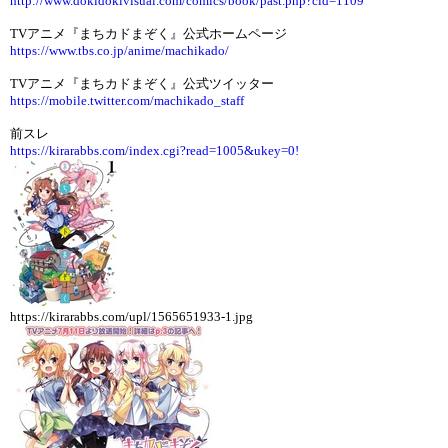
http://www.dokidokivisual.com/comics/book/past.php?cid=1109
TVアニメ『まちカドまぞく』公式ホームページ
https://www.tbs.co.jp/anime/machikado/
TVアニメ『まちカドまぞく』公式ツイッター
https://mobile.twitter.com/machikado_staff
前スレ
https://kirarabbs.com/index.cgi?read=1005&ukey=0!
https://kirarabbs.com/upl/1565651933-1.jpg