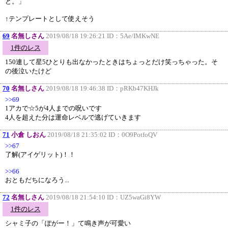
ど。」
↑テンプレートとして使えそう
69
名無しさん
2019/08/18 19:26:21 ID：
5Ae/IMKwNE
1件のレス
150連して星5ひとりも出なかったときはちょっとだけ笑っちゃった。そ
の後泣いたけど
70
名無しさん
2019/08/18 19:46:38 ID：
pRKb47KHJk
>>69
1アカで☆5が4人までの呪いです
4人を超えた分は運命レベルで逃げていきます
71
小倉 しおん
2019/08/18 21:35:02 ID：
0O9PotfoQV
>>67
了解(アイゲリット)！！
>>66
おともだちになろう...
72
名無しさん
2019/08/18 21:54:10 ID：
UZ5waGi8YW
1件のレス
シャミ子の「ぽがー！」て鳴き声が可愛い