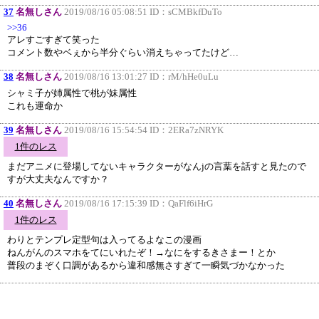
37
名無しさん
2019/08/16 05:08:51 ID：
sCMBkfDuTo
>>36
アレすごすぎて笑った
コメント数やベぇから半分ぐらい消えちゃってたけど…
38
名無しさん
2019/08/16 13:01:27 ID：
rM/hHe0uLu
シャミ子が姉属性で桃が妹属性
これも運命か
39
名無しさん
2019/08/16 15:54:54 ID：
2ERa7zNRYK
1件のレス
まだアニメに登場してないキャラクターがなんjの言葉を話すと見たので
すが大丈夫なんですか？
40
名無しさん
2019/08/16 17:15:39 ID：
QaFlf6iHrG
1件のレス
わりとテンプレ定型句は入ってるよなこの漫画
ねんがんのスマホをてにいれたぞ！→なにをするきさまー！とか
普段のまぞく口調があるから違和感無さすぎて一瞬気づかなかった