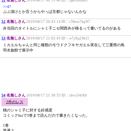
51
名無しさん
2019/08/17 00:55:40 ID：
QaFlf6iHrG
>>47
ぶぶ漬けとか言うからやっぱ京都じゃないんかな
52
名無しさん
2019/08/17 20:43:14 ID：
c58uw7kpN7
弁当回のタイトルにシャミ子ニセ関西弁が移るって書いてるのがある
53
名無しさん
2019/08/17 21:02:45 ID：
w7jXq2Sh1l
ミカエルちゃんと同じ種類のモウドクフキヤガエル実在して三重県の鳥
羽水族館で展示中
54
名無しさん
2019/08/17 21:39:55 ID：
zIrvz54rX0
2件のレス
桃のシャミ子に対する好感度
コミックfuzで3巻まで読んだので書きたくなった。
1巻
普通？