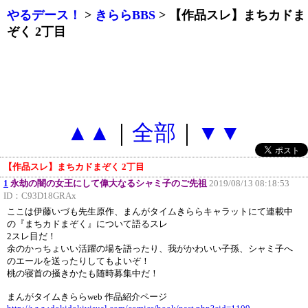
やるデース！
>
きららBBS
> 【作品スレ】まちカドま
ぞく 2丁目
▲▲
｜
全部
｜
▼▼
【作品スレ】まちカドまぞく 2丁目
1
永劫の闇の女王にして偉大なるシャミ子のご先祖
2019/08/13 08:18:53
ID：
C93D18GRAx
ここは伊藤いづも先生原作、まんがタイムきららキャラットにて連載中
の『まちカドまぞく』について語るスレ
2スレ目だ！
余のかっちょいい活躍の場を語ったり、我がかわいい子孫、シャミ子へ
のエールを送ったりしてもよいぞ！
桃の寝首の掻きかたも随時募集中だ！
まんがタイムきららweb 作品紹介ページ