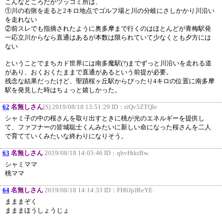
こんなところだがツッコミ所は、
①川の右側を走ると2キロ地点でゴルフ場と川の分岐にさしかかり川沿い
を走れない
②前スレでも指摘されたように奥多摩まで行くのはほとんどが青梅駅発
一応立川からなら直通はあるが本数は限られていて少なくとも夕方には
ない
ということでまちカド世界には南多魔駅(?)までずっと川沿いを走れる道
があり、おくおくたままで直通があるという前提が必要。
残念な結果だったけど、聖蹟桜ヶ丘駅からぴったり4キロの位置に南多摩
駅を発見した時はちょっと嬉しかった。
62
名無しさん
[S] 2019/08/18 13:51:29 ID：
tiQv5ZTQle
シャミ子の中の桜さんを取り出すときに桃が光のエネルギーを提供し
て、ファフナーの皆城聡士くんみたいに新しい命になった桜さんを二人
で育てていくみたいな終わりになりそう。
63
名無しさん
2019/08/18 14:05:46 ID：
qbvHtktBw.
シャミママ
桃ママ
64
名無しさん
2019/08/18 14:14:33 ID：
FH6JpJReYE
まままぞく
まままほうしょうじょ