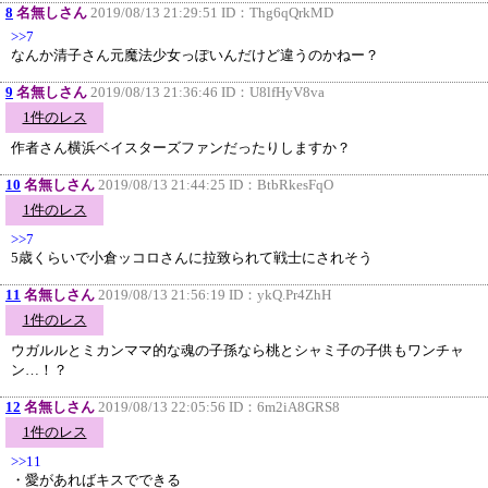
8
名無しさん
2019/08/13 21:29:51 ID：
Thg6qQrkMD
>>7
なんか清子さん元魔法少女っぽいんだけど違うのかねー？
9
名無しさん
2019/08/13 21:36:46 ID：
U8lfHyV8va
1件のレス
作者さん横浜ベイスターズファンだったりしますか？
10
名無しさん
2019/08/13 21:44:25 ID：
BtbRkesFqO
1件のレス
>>7
5歳くらいで小倉ッコロさんに拉致られて戦士にされそう
11
名無しさん
2019/08/13 21:56:19 ID：
ykQ.Pr4ZhH
1件のレス
ウガルルとミカンママ的な魂の子孫なら桃とシャミ子の子供もワンチャ
ン…！？
12
名無しさん
2019/08/13 22:05:56 ID：
6m2iA8GRS8
1件のレス
>>11
・愛があればキスでできる