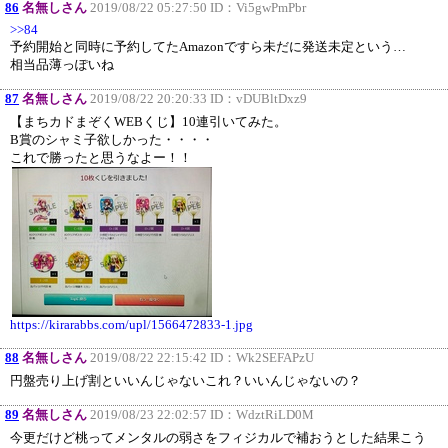
86
名無しさん
2019/08/22 05:27:50 ID：
Vi5gwPmPbr
>>84
予約開始と同時に予約してたAmazonですら未だに発送未定という…
相当品薄っぽいね
87
名無しさん
2019/08/22 20:20:33 ID：
vDUBltDxz9
【まちカドまぞくWEBくじ】10連引いてみた。
B賞のシャミ子欲しかった・・・・
これで勝ったと思うなよー！！
https://kirarabbs.com/upl/1566472833-1.jpg
88
名無しさん
2019/08/22 22:15:42 ID：
Wk2SEFAPzU
円盤売り上げ割といいんじゃないこれ？いいんじゃないの？
89
名無しさん
2019/08/23 22:02:57 ID：
WdztRiLD0M
今更だけど桃ってメンタルの弱さをフィジカルで補おうとした結果こう