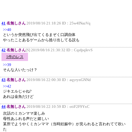
41
名無しさん
2019/08/16 21:18:26 ID：
25w4INazVq
>>40
というか突然飛び出てくるまぞく口調自体
やったことあるゲームから捻り出してる説も
42
名無しさん
[S] 2019/08/16 21:30:32 ID：
CqsfpqIevS
1件のレス
>>39
そんな人いたっけ？
43
名無しさん
2019/08/16 22:00:30 ID：
aqyrynGNNd
>>42
ジキエルじゃね?
あれは金魚だけど
44
名無しさん
2019/08/16 22:10:59 ID：
otiF2F9YxC
次話のミカンママ楽しみ
母性あふれる声だと嬉しい
某所でようやくミカンママ（当時妊娠中）が見られると言われてて吹い
た