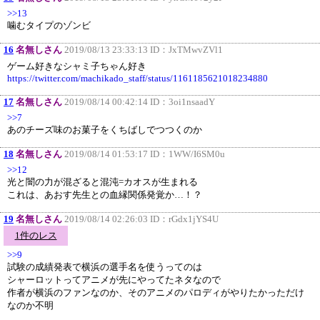
>>13
噛むタイプのゾンビ
16
名無しさん
2019/08/13 23:33:13 ID：
JxTMwvZVl1
ゲーム好きなシャミ子ちゃん好き
https://twitter.com/machikado_staff/status/1161185621018234880
17
名無しさん
2019/08/14 00:42:14 ID：
3oi1nsaadY
>>7
あのチーズ味のお菓子をくちばしでつつくのか
18
名無しさん
2019/08/14 01:53:17 ID：
1WW/I6SM0u
>>12
光と闇の力が混ざると混沌=カオスが生まれる
これは、あおす先生との血縁関係発覚か…！？
19
名無しさん
2019/08/14 02:26:03 ID：
rGdx1jYS4U
1件のレス
>>9
試験の成績発表で横浜の選手名を使うってのは
シャーロットってアニメが先にやってたネタなので
作者が横浜のファンなのか、そのアニメのパロディがやりたかっただけ
なのか不明