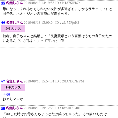
65
名無しさん
2019/08/18 14:19:56 ID：
K187SJPb7e
母になってくれるかもしれない女性が多過ぎる。しかもララァ（16）と
同年代。ネオ・ジオン図書館に配備すべき。
66
名無しさん
2019/08/18 15:00:04 ID：
zfo75FjoH3
2件のレス
拙者、良子ちゃんと結婚して「良妻賢母という言葉はうちの良子のため
にあるんでござるよ～」って言いたい侍
67
名無しさん
2019/08/18 15:54:31 ID：
Z8ANSgNzYM
1件のレス
>>66
おぐらママが
68
名無しさん
2019/08/18 19:12:28 ID：
bxbHDiP48J
「○○した時はお母さんちょっとだけ笑っちゃった。その後○○したけ