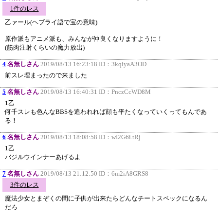
1件のレス
乙ァール(ヘブライ語で宝の意味)
原作派もアニメ派も、みんなが仲良くなりますように！
(筋肉注射くらいの魔力放出)
4
名無しさん
2019/08/13 16:23:18 ID：
3kqiyaA3OD
前スレ埋まったので来ました
5
名無しさん
2019/08/13 16:40:31 ID：
PnczCcWD8M
1乙
何千スレも色んなBBSを追われれば顔も平たくなっていくってもんであ
る！
6
名無しさん
2019/08/13 18:08:58 ID：
wI2G6i.tRj
1乙
バジルウインナーあげるよ
7
名無しさん
2019/08/13 21:12:50 ID：
6m2iA8GRS8
3件のレス
魔法少女とまぞくの間に子供が出来たらどんなチートスペックになるん
だろ