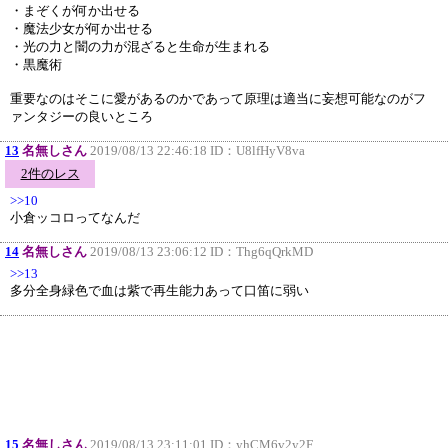
・まぞくが何か出せる
・魔法少女が何か出せる
・光の力と闇の力が混ざると生命が生まれる
・黒魔術
重要なのはそこに愛があるのかであって原理は適当に妄想可能なのがフ
ァンタジーの良いところ
13
名無しさん
2019/08/13 22:46:18 ID：
U8lfHyV8va
2件のレス
>>10
小倉ッコロってなんだ
14
名無しさん
2019/08/13 23:06:12 ID：
Thg6qQrkMD
>>13
多分全身緑色で血は紫で再生能力あって口笛に弱い
15
名無しさん
2019/08/13 23:11:01 ID：
yhCM6v2y2F