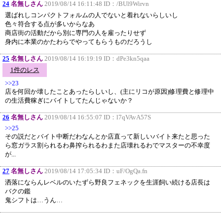
24
名無しさん
2019/08/14 16:11:48 ID：
/BUl9Wirvn
選ばれしコンパクトフォルムの人でないと着れないらしいし
色々符合する点が多いからなあ
商店街の活動だから別に専門の人を雇ったりせず
身内に本業のかたわらでやってもらうものだろうし
25
名無しさん
2019/08/14 16:19:19 ID：
dPe3kn5qaa
1件のレス
>>23
店を何回か壊したことあったらしいし、(主にリコが原因)修理費と修理中
の生活費稼ぎにバイトしてたんじゃないか？
26
名無しさん
2019/08/14 16:55:07 ID：
l7qVAvA57S
>>25
その説だとバイト中断だわなんとか店直って新しいバイト来たと思った
ら窓ガラス割られるわ鼻搾られるわまた店壊れるわでマスターの不幸度
が...
27
名無しさん
2019/08/14 17:05:34 ID：
uF/OgQa.fn
洒落にならんレベルのいたずら野良フェネックを生涯飼い続ける店長は
バクの鑑
鬼シフトは…うん…