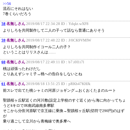
>>56
流石にそれはない
7巻くらいだろう
58
名無しさん
2019/08/17 22:34:28 ID：
Ydqkt.wXF8
よりしろを共同製作して二人の子って話なら普通にありそう
59
名無しさん
2019/08/17 22:48:22 ID：
J/0CK9VMIW
よりしろを共同制作イコール二人の子？
ということはリリスさんは……
60
名無しさん
2019/08/17 22:49:11 ID：
b7.i0I1i7l
桃は頑張ったわけだし
とりあえずシャミ子→桃への告白をしないとね
61
名無しさん
2019/08/18 13:51:25 ID：
pRKb47KHJk
前スレで出てた桃シャミの河原ジョギング→おくおくたまのルート
聖蹟桜ヶ丘駅近くの河川敷(設定上学校のすぐ近く)から海に向かってちょ
うど4キロでJR南武線南多摩駅
そこから分倍河原駅で京王線に乗換→聖蹟桜ヶ丘駅(切符で290円)のはず
が
乗り過ごして立川から青梅線で奥多摩へ