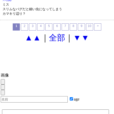
>>100
ミス
スリムなバグだと細い虫になってしまう
カマキリ辺り？
1
2
3
4
5
6
7
8
9
10
>
▲▲
｜
全部
｜
▼▼
画像
age