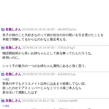
93
名無しさん
2019/08/24 18:05:40 ID：
nReMTZm/ku
良子が姉のこと大好きなのって姉が自分の分の呪いを引き受けたことを
本能で理解してるからなのかなと最近考える。
94
名無しさん
2019/08/24 19:19:09 ID：
eTHAyi9AgT
物語開始前から良いお姉ちゃんとして振る舞ってたんだろうな。
体弱いのに。
シャミ子の魅力の一つがお姉ちゃん属性にあると強く思う。
95
名無しさん
2019/08/24 19:29:43 ID：
shXAW3e1qn
>>92
聖典の中でもクリエメイト以外にはあまり頓着してない説。
拾ったのがドアストッパーじゃなくリリス様ご本人なら
多分泣いて感動したはず
96
名無しさん
2019/08/24 19:49:27 ID：
1AeOwCmb9H
>>91