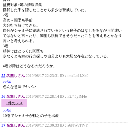
監視対象+姉の情報収集
怪我した手を隠したことから多少は警戒していた。
2巻
高め～闇墜ち手前
大分打ち解けてきた。
自分がシャミ子に篭絡されているという良子のはなしをあながち間違い
ではないと言ったり、闇墜ち説得できそうだったことを考えるとかなり
高いと考えられる。
3巻
精神ではとっくに闇墜ち
少なくとも姉の行方探しや自分よりも大切な存在となっている。
4巻以降はどうなるのだろうか。
55
名無しさん
2019/08/17 22:23:31 ID：
imxLo1LXx9
>>54
色んな意味でヤバい
56
名無しさん
2019/08/17 22:28:14 ID：
n2/45yIM4e
1件のレス
>>54
10巻でシャミ子が桃との子を出産
57
名無しさん
2019/08/17 22:30:33 ID：
a6PIWuTlVY