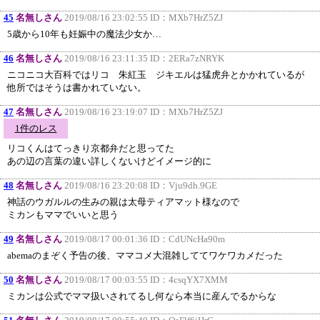
45
名無しさん
2019/08/16 23:02:55 ID：
MXb7HrZ5ZJ
5歳から10年も妊娠中の魔法少女か…
46
名無しさん
2019/08/16 23:11:35 ID：
2ERa7zNRYK
ニコニコ大百科ではリコ 朱紅玉 ジキエルは猛虎弁とかかれているが
他所ではそうは書かれていない。
47
名無しさん
2019/08/16 23:19:07 ID：
MXb7HrZ5ZJ
1件のレス
リコくんはてっきり京都弁だと思ってた
あの辺の言葉の違い詳しくないけどイメージ的に
48
名無しさん
2019/08/16 23:20:08 ID：
Vju9dh.9GE
神話のウガルルの生みの親は太母ティアマット様なので
ミカンもママでいいと思う
49
名無しさん
2019/08/17 00:01:36 ID：
CdUNcHa90m
abemaのまぞく予告の後、ママコメ大混雑しててワケワカメだった
50
名無しさん
2019/08/17 00:03:55 ID：
4csqYX7XMM
ミカンは公式でママ扱いされてるし何なら本当に産んでるからな