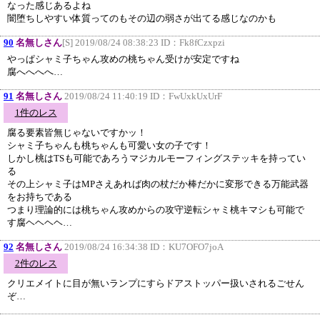
なった感じあるよね
闇堕ちしやすい体質ってのもその辺の弱さが出てる感じなのかも
90
名無しさん
[S] 2019/08/24 08:38:23 ID：
Fk8fCzxpzi
やっぱシャミ子ちゃん攻めの桃ちゃん受けが安定ですね
腐へへへへ…
91
名無しさん
2019/08/24 11:40:19 ID：
FwUxkUxUrF
1件のレス
腐る要素皆無じゃないですかッ！
シャミ子ちゃんも桃ちゃんも可愛い女の子です！
しかし桃はTSも可能であろうマジカルモーフィングステッキを持ってい
る
その上シャミ子はMPさえあれば肉の杖だか棒だかに変形できる万能武器
をお持ちである
つまり理論的には桃ちゃん攻めからの攻守逆転シャミ桃キマシも可能で
す腐ヘヘヘヘ…
92
名無しさん
2019/08/24 16:34:38 ID：
KU7OFO7joA
2件のレス
クリエメイトに目が無いランプにすらドアストッパー扱いされるごせん
ぞ…