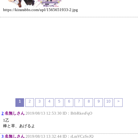
https://kirarabbs.com/upl/1565651933-2.jpg
1
2
3
4
5
6
7
8
9
10
>
2
名無しさん
2019/08/13 12:53:30 ID：
BtbRkesFqO
1乙
棒と草、あげるよ
3
名無しさん
2019/08/13 13:32:44 ID：
rLmVCzSyJQ