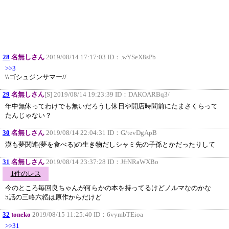
28
名無しさん
2019/08/14 17:17:03 ID：
.wYSeX8sPb
>>3
\\ゴシュジンサマー//
29
名無しさん
[S] 2019/08/14 19:23:39 ID：
DAKOARBq3/
年中無休ってわけでも無いだろうし休日や開店時間前にたまさくらって
たんじゃない？
30
名無しさん
2019/08/14 22:04:31 ID：
G/tevDgApB
漠も夢関連(夢を食べる)の生き物だしシャミ先の子孫とかだったりして
31
名無しさん
2019/08/14 23:37:28 ID：
JfrNRaWXBo
1件のレス
今のところ毎回良ちゃんが何らかの本を持ってるけどノルマなのかな
5話の三略六韜は原作からだけど
32
toneko
2019/08/15 11:25:40 ID：
6vymbTEioa
>>31