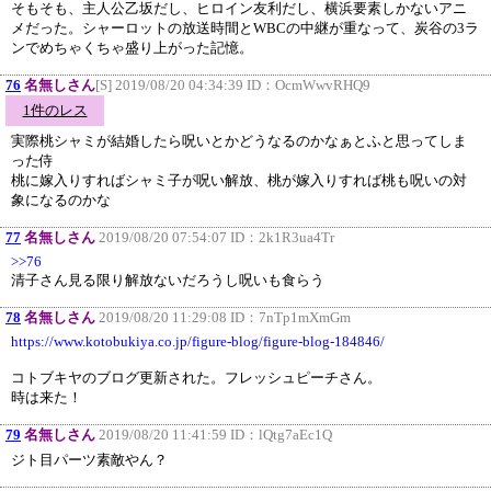
そもそも、主人公乙坂だし、ヒロイン友利だし、横浜要素しかないアニ
メだった。シャーロットの放送時間とWBCの中継が重なって、炭谷の3ラ
ンでめちゃくちゃ盛り上がった記憶。
76
名無しさん
[S] 2019/08/20 04:34:39 ID：
OcmWwvRHQ9
1件のレス
実際桃シャミが結婚したら呪いとかどうなるのかなぁとふと思ってしま
った侍
桃に嫁入りすればシャミ子が呪い解放、桃が嫁入りすれば桃も呪いの対
象になるのかな
77
名無しさん
2019/08/20 07:54:07 ID：
2k1R3ua4Tr
>>76
清子さん見る限り解放ないだろうし呪いも食らう
78
名無しさん
2019/08/20 11:29:08 ID：
7nTp1mXmGm
https://www.kotobukiya.co.jp/figure-blog/figure-blog-184846/
コトブキヤのブログ更新された。フレッシュピーチさん。
時は来た！
79
名無しさん
2019/08/20 11:41:59 ID：
lQtg7aEc1Q
ジト目パーツ素敵やん？