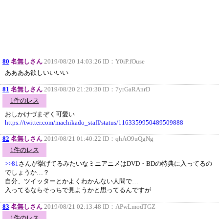
80
名無しさん
2019/08/20 14:03:26 ID：
Y0iP.fOuse
ああああ欲しいいいい
81
名無しさん
2019/08/20 21:20:30 ID：
7yrGaRAnrD
1件のレス
おしかけづまぞく可愛い
https://twitter.com/machikado_staff/status/1163359950489509888
82
名無しさん
2019/08/21 01:40:22 ID：
qhAO9uQgNg
1件のレス
>>81
さんが挙げてるみたいなミニアニメはDVD・BDの特典に入ってるの
でしょうか…？
自分、ツイッターとかよくわかんない人間で…
入ってるならそっちで見ようかと思ってるんですが
83
名無しさん
2019/08/21 02:13:48 ID：
APwLmodTGZ
1件のレス