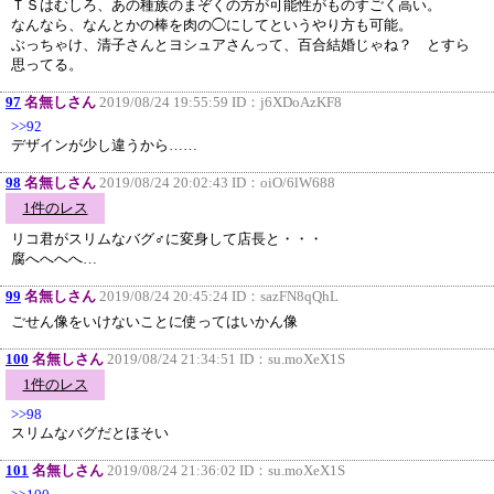
ＴＳはむしろ、あの種族のまぞくの方が可能性がものすごく高い。
なんなら、なんとかの棒を肉の◯にしてというやり方も可能。
ぶっちゃけ、清子さんとヨシュアさんって、百合結婚じゃね？ とすら
思ってる。
97
名無しさん
2019/08/24 19:55:59 ID：
j6XDoAzKF8
>>92
デザインが少し違うから……
98
名無しさん
2019/08/24 20:02:43 ID：
oiO/6lW688
1件のレス
リコ君がスリムなバグ♂に変身して店長と・・・
腐へへへへ…
99
名無しさん
2019/08/24 20:45:24 ID：
sazFN8qQhL
ごせん像をいけないことに使ってはいかん像
100
名無しさん
2019/08/24 21:34:51 ID：
su.moXeX1S
1件のレス
>>98
スリムなバグだとほそい
101
名無しさん
2019/08/24 21:36:02 ID：
su.moXeX1S