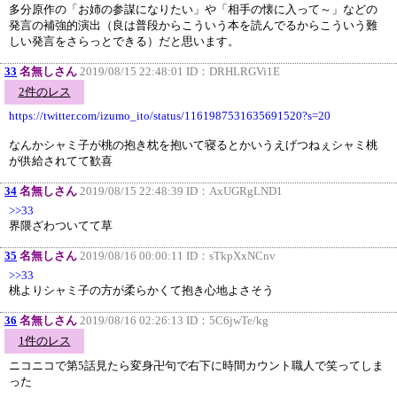
多分原作の「お姉の参謀になりたい」や「相手の懐に入って～」などの
発言の補強的演出（良は普段からこういう本を読んでるからこういう難
しい発言をさらっとできる）だと思います。
33
名無しさん
2019/08/15 22:48:01 ID：
DRHLRGVi1E
2件のレス
https://twitter.com/izumo_ito/status/1161987531635691520?s=20
なんかシャミ子が桃の抱き枕を抱いて寝るとかいうえげつねぇシャミ桃
が供給されてて歓喜
34
名無しさん
2019/08/15 22:48:39 ID：
AxUGRgLND1
>>33
界隈ざわついてて草
35
名無しさん
2019/08/16 00:00:11 ID：
sTkpXxNCnv
>>33
桃よりシャミ子の方が柔らかくて抱き心地よさそう
36
名無しさん
2019/08/16 02:26:13 ID：
5C6jwTe/kg
1件のレス
ニコニコで第5話見たら変身卍句で右下に時間カウント職人で笑ってしま
った