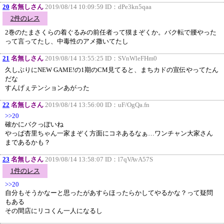
20
名無しさん
2019/08/14 10:09:59 ID：
dPe3kn5qaa
2件のレス
2巻のたまさくらの着ぐるみの前任者って獏まぞくか。バク転で腰やった
って言ってたし、中毒性のアメ撒いてたし
21
名無しさん
2019/08/14 13:55:25 ID：
SVnWleFHm0
久しぶりにNEW GAME!の1期のCM見てると、まちカドの宣伝やってたん
だな
すんげぇテンションあがった
22
名無しさん
2019/08/14 13:56:00 ID：
uF/OgQa.fn
>>20
確かにバクっぽいね
やっぱ杏里ちゃん一家まぞく方面にコネあるなぁ…ワンチャン大家さん
まであるかも？
23
名無しさん
2019/08/14 13:58:07 ID：
l7qVAvA57S
1件のレス
>>20
自分もそうかなーと思ったがあすらほったらかしてやるかな？って疑問
もある
その間店にリコくん一人になるし