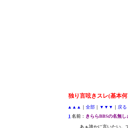
独り言呟きスレ(基本何な
▲▲▲
｜
全部
｜
▼▼▼
｜
戻る
1
名前：
きららBBSの名無し
あぁ誰かに言いたい。