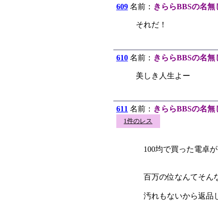
609
名前：
きららBBSの名無
それだ！
610
名前：
きららBBSの名無
美しき人生よー
611
名前：
きららBBSの名無
1件のレス
100均で買った電卓が
百万の位なんてそんな
汚れもないから返品し