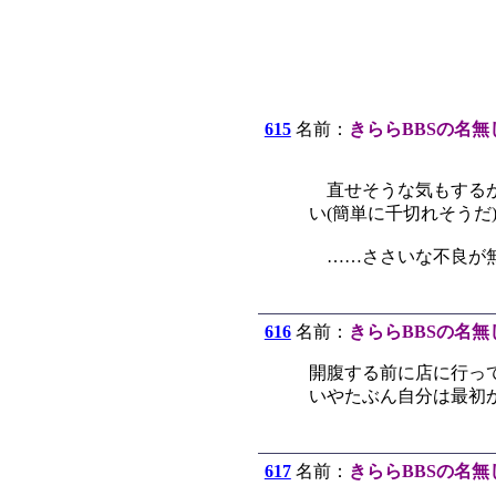
615
名前：
きららBBSの名無
直せそうな気もするが
い(簡単に千切れそうだ
……ささいな不良が無
616
名前：
きららBBSの名無
開腹する前に店に行っ
いやたぶん自分は最初
617
名前：
きららBBSの名無