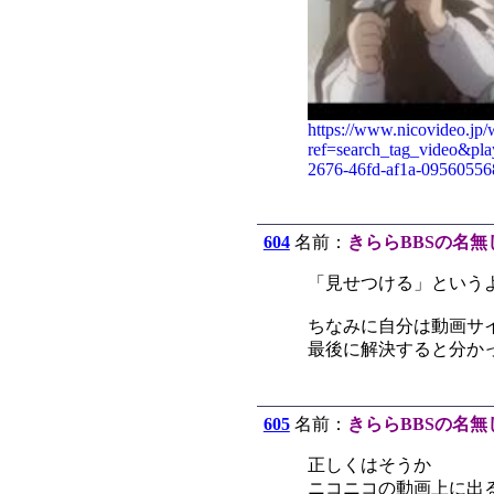
https://www.nicovideo.jp
ref=search_tag_vide
2676-46fd-af1a-0956055
604
名前：
きららBBSの名無
「見せつける」という
ちなみに自分は動画サ
最後に解決すると分か
605
名前：
きららBBSの名無
正しくはそうか
ニコニコの動画上に出