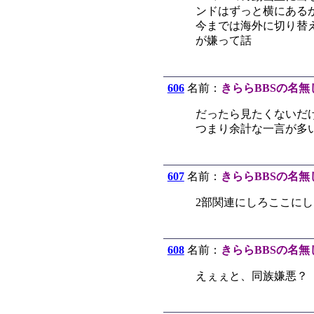
ンドはずっと横にある
今までは海外に切り替
が嫌って話
606
名前：
きららBBSの名無
だったら見たくないだ
つまり余計な一言が多
607
名前：
きららBBSの名無
2部関連にしろここに
608
名前：
きららBBSの名無
えぇぇと、同族嫌悪？