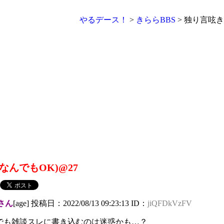
やるデース！
>
きららBBS
> 独り言呟き
んでもOK)@27
さん
[age] 投稿日：2022/08/13 09:23:13 ID：
jiQFDkVzFV
でも雑談スレに書き込むのは迷惑かも…？