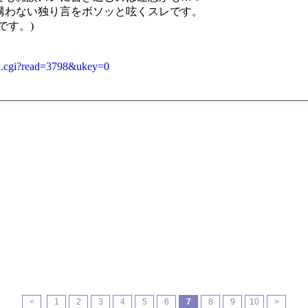
わない独り言をボソッと呟くスレです。
です。)
dex.cgi?read=3798&ukey=0
<
1
2
3
4
5
6
7
8
9
10
>