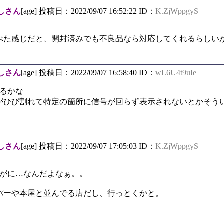
しさん
[age] 投稿日：2022/09/07 16:52:22 ID：
K.ZjWppgyS
た感じだと、開封済みでも不良品なら対応してくれるらしい
しさん
[age] 投稿日：2022/09/07 16:58:40 ID：
wL6U4t9uIe
めるかな
がひび割れて特定の箇所に信号が回らず表示されないとかそう
しさん
[age] 投稿日：2022/09/07 17:05:03 ID：
K.ZjWppgyS
すがに…なんだよなぁ。。
ーや本屋と並んでる店だし、行っとくかと。