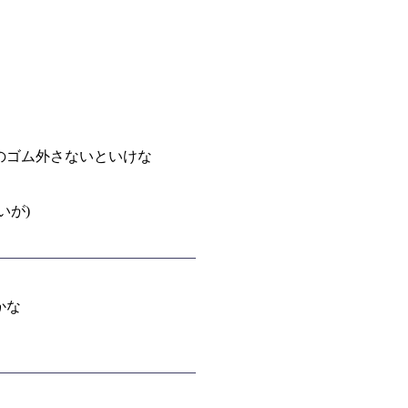
のゴム外さないといけな
いが)
かな