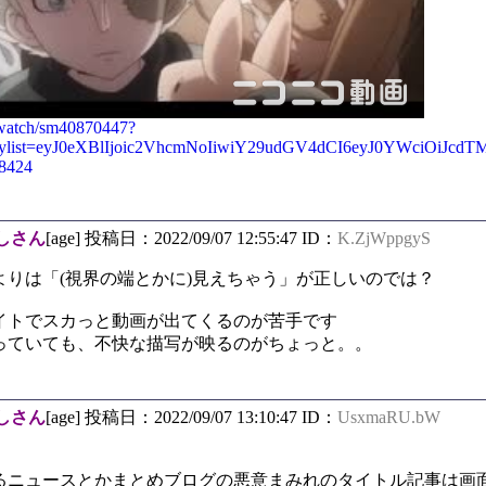
/watch/sm40870447?
o&playlist=eyJ0eXBlIjoic2VhcmNoIiwiY29udGV4dCI6eyJ0
68424
しさん
[age] 投稿日：2022/09/07 12:55:47 ID：
K.ZjWppgyS
よりは「(視界の端とかに)見えちゃう」が正しいのでは？
イトでスカっと動画が出てくるのが苦手です
っていても、不快な描写が映るのがちょっと。。
しさん
[age] 投稿日：2022/09/07 13:10:47 ID：
UsxmaRU.bW
るニュースとかまとめブログの悪意まみれのタイトル記事は画