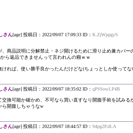
しさん
[age] 投稿日：2022/09/07 17:09:33 ID：
K.ZjWppgyS
、商品説明に分解禁止・ネジ開けるために滑り止め兼カバー
)から返品できませんって言われんの癪ｗｗ
ければ、使い勝手良かったんだけどな(ちょっとしか使ってな
しさん
[age] 投稿日：2022/09/07 18:35:02 ID：
qPSSowLP4B
て交換可能か確かめ、不可なら買い直すなり開腹手術を試みる
から開腹しちゃうなw
しさん
[age] 投稿日：2022/09/07 18:44:57 ID：
94pg2P.dLA