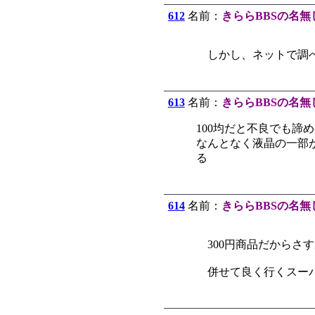
612
名前：
きららBBSの名無
しかし、ネットで調べ
613
名前：
きららBBSの名無
100均だと不良でも諦
なんとなく液晶の一部
る
614
名前：
きららBBSの名無
300円商品だからさ
併せて良く行くスーパ