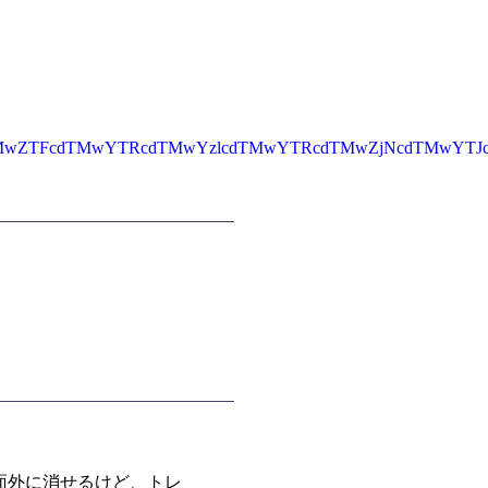
YWciOiJcdTMwZTFcdTMwYTRcdTMwYzlcdTMwYTRcdTMwZjNcdT
面外に消せるけど、トレ