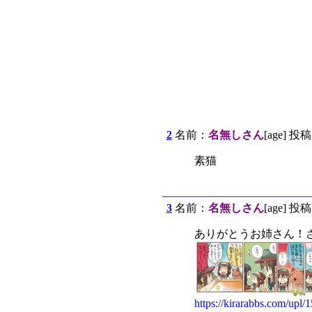
2
名前：
名無しさん
[age] 投稿
素猫
3
名前：
名無しさん
[age] 投稿
ありがとうお姉さん！
https://kirarabbs.com/upl