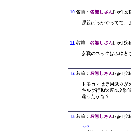
10
名前：
名無しさん
[age] 投
課題ばっかやってて、
11
名前：
名無しさん
[age] 投
参戦のネックはみゆき
12
名前：
名無しさん
[age] 投
トモカネは専用武器が
キルが行動速度&攻撃
違ったかな？
13
名前：
名無しさん
[age] 投
>>7