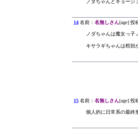
ノダちゃんとキョージ
14
名前：
名無しさん
[age] 投
ノダちゃんは魔女っ子
キサラギちゃんは棺担
15
名前：
名無しさん
[age] 投
個人的に日常系の最終