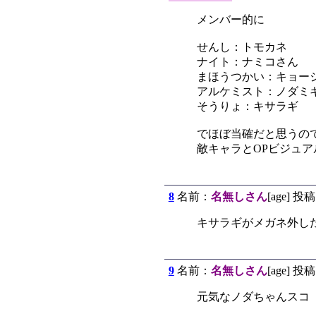
メンバー的に
せんし：トモカネ
ナイト：ナミコさん
まほうつかい：キョー
アルケミスト：ノダミ
そうりょ：キサラギ
でほぼ当確だと思うの
敵キャラとOPビジュ
8
名前：
名無しさん
[age] 投稿
キサラギがメガネ外し
9
名前：
名無しさん
[age] 投稿
元気なノダちゃんスコ