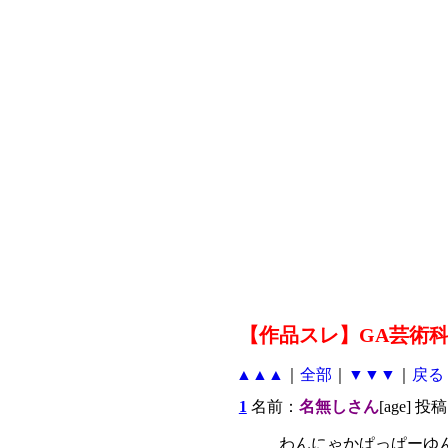
【作品スレ】GA芸術
▲▲▲
｜
全部
｜
▼▼▼
｜
戻る
1
名前：
名無しさん
[age] 投稿
わんにゃかぱっぱーゆ