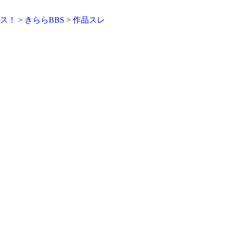
ース！
>
きららBBS
>
作品スレ