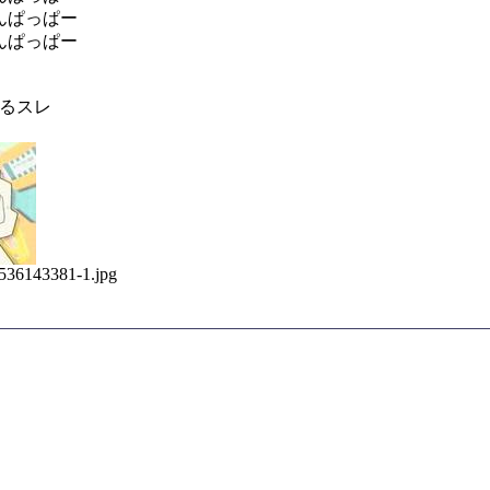
んぱっぱー
んぱっぱー
語るスレ
！
/1536143381-1.jpg