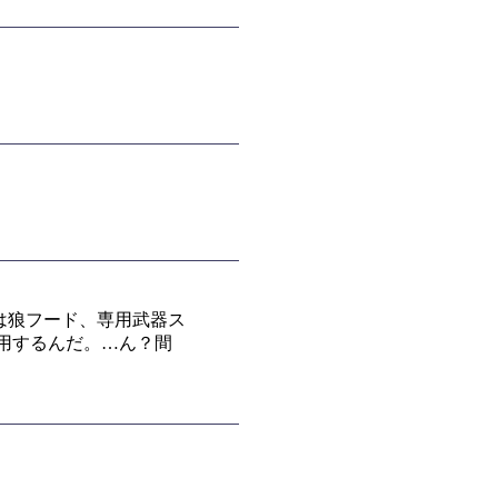
は狼フード、専用武器ス
用するんだ。…ん？間