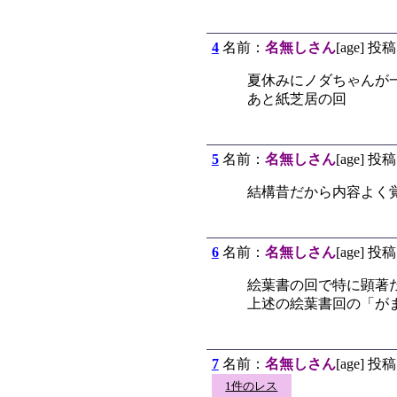
4
名前：
名無しさん
[age] 投稿
夏休みにノダちゃんが
あと紙芝居の回
5
名前：
名無しさん
[age] 投稿
結構昔だから内容よく
6
名前：
名無しさん
[age] 投稿
絵葉書の回で特に顕著
上述の絵葉書回の「が
7
名前：
名無しさん
[age] 投稿
1件のレス