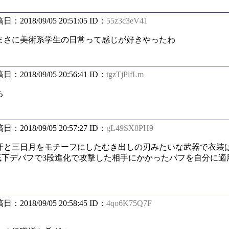
稿日：2018/09/05 20:51:05 ID：
55z3c3eV41
まさに美術系学生の日常って感じが好きやったわ
稿日：2018/09/05 20:56:41 ID：
tgzTjPlfLm
ち
稿日：2018/09/05 20:57:27 ID：
gL49SX8PH9
牙と三日月をモチーフにしたむき出しの刃みたいな武器で衣装
低下デバフで3段進化で攻撃した相手にかかったバフを自分に適
稿日：2018/09/05 20:58:45 ID：
4qo6K75Q7F