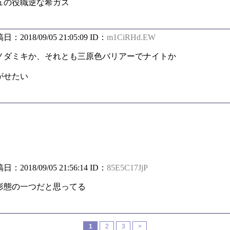
ュの役職逆な希ガス
稿日：2018/09/05 21:05:09 ID：
m1CiRHd.EW
ノダミキか、それとも三原色バリアーでナイトか
がせたい
稿日：2018/09/05 21:56:14 ID：
85E5C17JjP
形態の一つだと思ってる
1
2
3
>