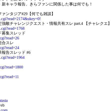
・新キャラ報告、きらファンに関係した事は何でも！
ァンタジア#29【何でも雑談】
dex.cgi?read=2174&ukey=0!
敵チャレンジクエスト・情報共有スレ part.4 【チャレクエ
ex.cgi?read=1768
ド募集スレッド
.cgi?read=26
総合スレ
.cgi?read=24
報告スレッド #6
ex.cgi?read=1964
x.cgi?read=1800
.cgi?read=11
ntasia
eb
l.com