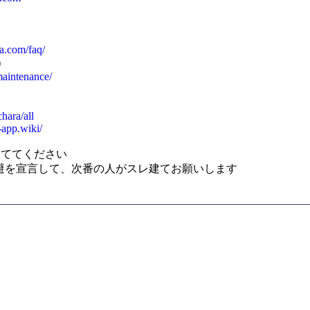
ia.com/faq/
)
maintenance/
chara/all
-app.wiki/
建ててください
避を宣言して、次番の人がスレ建てお願いします