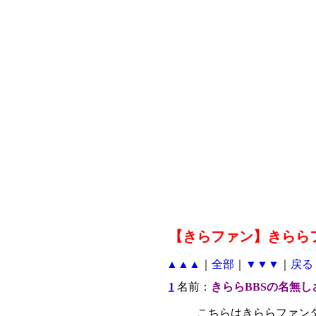
【きらファン】きららフ
▲▲▲
｜
全部
｜
▼▼▼
｜
戻る
1
名前：
きららBBSの名無し
こちらはきららファン