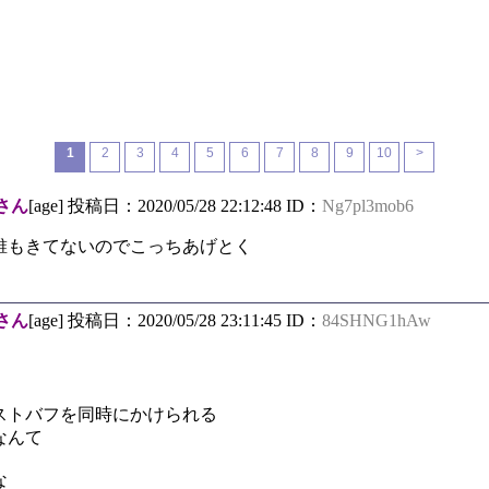
1
2
3
4
5
6
7
8
9
10
>
さん
[age] 投稿日：2020/05/28 22:12:48 ID：
Ng7pl3mob6
し誰もきてないのでこっちあげとく
さん
[age] 投稿日：2020/05/28 23:11:45 ID：
84SHNG1hAw
ストバフを同時にかけられる
なんて
な