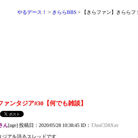
やるデース！
>
きららBBS
> 【きらファン】きららフ
ァンタジア#30【何でも雑談】
さん
[age] 投稿日：2020/05/28 10:38:45 ID：
TJuuCD8Xav
タジアを語るスレッドです