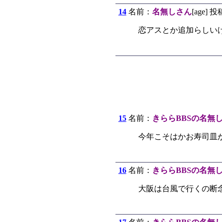
14
名前：
名無しさん
[age] 投
恋アスとか追加らしい
15
名前：
きららBBSの名無
今年こそはかお寿司皿
16
名前：
きららBBSの名無
大阪は台風で行くの断