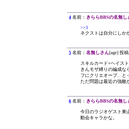
4
名前：
きららBBSの名無し
>>3
ネクストは自分にしか
5
名前：
名無しさん
[age] 投稿
スキルカード+ヘイス
きんモザ縛りの編成なら
フにクリエオーブ、と
ただ問題は最近の強敵
6
名前：
きららBBSの名無し
今日のラジオゲスト東
動会キャラかな。