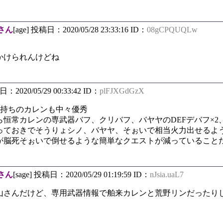
さん
[age] 投稿日：2020/05/28 23:33:16 ID：
08gCPQUQLw
かけられんけどね
日：2020/05/29 00:33:42 ID：
plFJXGdGzX
ト持ちのカレンも中々優秀
恒常カレンの専武器バフ、クリバフ、バヤヤのDEFデバフ×2
っておきでそうりょシノ、バヤヤ、そぉいで相当火力出せるよ
が脳死そぉいで倒せるような簡単なクエストが減っていること
さん
[sage] 投稿日：2020/05/29 01:19:59 ID：
nJsia.uaL7
山さんだけど、専用武器情報で舶来カレンと荒野リンだったり