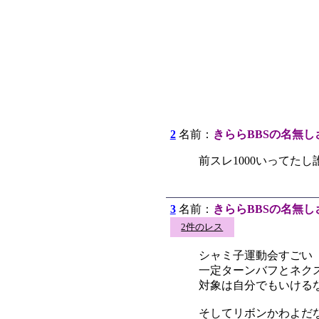
2
名前：
きららBBSの名無し
前スレ1000いってた
3
名前：
きららBBSの名無し
2件のレス
シャミ子運動会すごい
一定ターンバフとネク
対象は自分でもいける
そしてリボンかわよだ