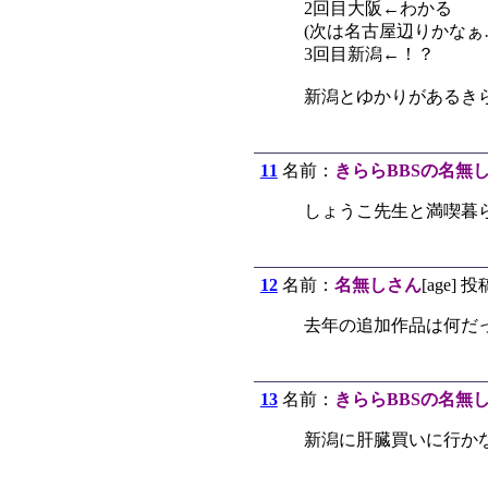
2回目大阪←わかる
(次は名古屋辺りかなぁ
3回目新潟←！？
新潟とゆかりがあるき
11
名前：
きららBBSの名無
しょうこ先生と満喫暮
12
名前：
名無しさん
[age] 投
去年の追加作品は何だ
13
名前：
きららBBSの名無
新潟に肝臓買いに行か