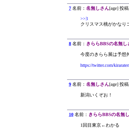
7
名前：
名無しさん
[age] 投稿
>>3
クリスマス桃がかなり
8
名前：
きららBBSの名無し
今度のきらら展は予想
https://twitter.com/kirar
9
名前：
名無しさん
[age] 投稿
新潟いくぞお！
10
名前：
きららBBSの名無
1回目東京←わかる