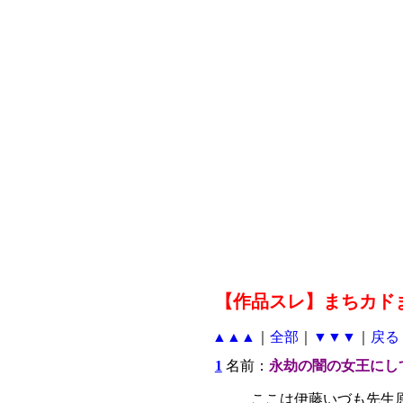
【作品スレ】まちカド
▲▲▲
｜
全部
｜
▼▼▼
｜
戻る
1
名前：
永劫の闇の女王にし
ここは伊藤いづも先生