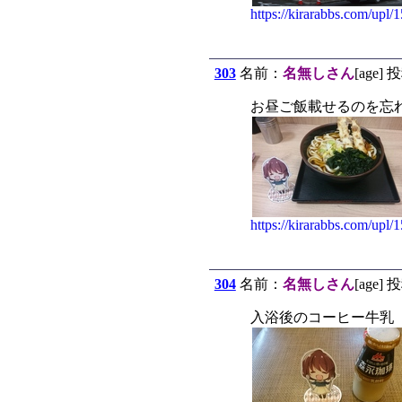
https://kirarabbs.com/upl
303
名前：
名無しさん
[age] 
お昼ご飯載せるのを忘れ
https://kirarabbs.com/upl
304
名前：
名無しさん
[age] 
入浴後のコーヒー牛乳