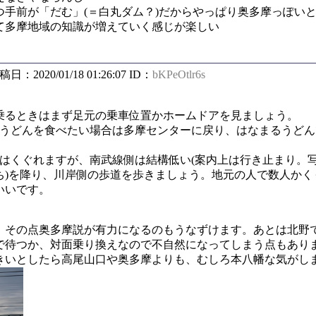
つ手前が「だむ」(＝白丸ダム？)だからやっぱり奥多摩っぽい
て多摩地域の知識が増えていく感じが楽しい
投稿日：2020/01/18 01:26:07 ID：
bKPeOtlr6s
乗るときはまず足元の乗車位置かホームドアを見ましょう。
わ天うどんを食べたい場合は多摩センターに戻り、はなまるうどん
。
側はくぐれますが、南武線側は結構低い(案内上は行き止まり。写真
ち)を降り、川岸側の歩道を歩きましょう。地元の人で数人かく
いいです。
、その点奥多摩説が有力になるのもうなずけます。あとは北野
で待つか、対面乗り換えなので不自然になってしまう点もあり
きいとしたら高尾山口や奥多摩よりも、むしろ本八幡な気がし