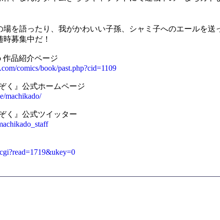
の場を語ったり、我がかわいい子孫、シャミ子へのエールを送
随時募集中だ！
b 作品紹介ページ
l.com/comics/book/past.php?cid=1109
まぞく』公式ホームページ
me/machikado/
まぞく』公式ツイッター
/machikado_staff
ex.cgi?read=1719&ukey=0