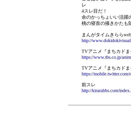
レ
4スレ目だ！
余のかっちょいい活躍
桃の寝首の掻きかたも
まんがタイムきららwe
http://www.dokidokivisua
TVアニメ『まちカド
https://www.tbs.co.jp/ani
TVアニメ『まちカド
https://mobile.twitter.com
前スレ
http://kirarabbs.com/ind