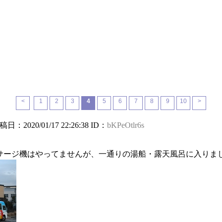
<
1
2
3
4
5
6
7
8
9
10
>
投稿日：2020/01/17 22:26:38 ID：
bKPeOtlr6s
サージ機はやってませんが、一通りの湯船・露天風呂に入りま