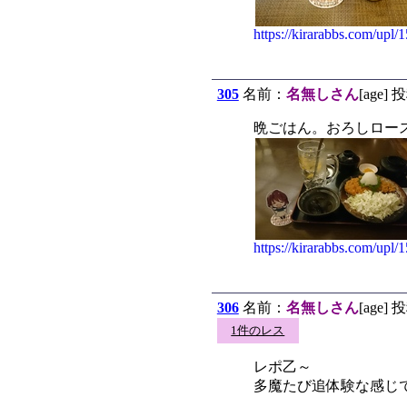
https://kirarabbs.com/upl
305
名前：
名無しさん
[age] 
晩ごはん。おろしロース
https://kirarabbs.com/upl
306
名前：
名無しさん
[age] 
1件のレス
レポ乙～
多魔たび追体験な感じで