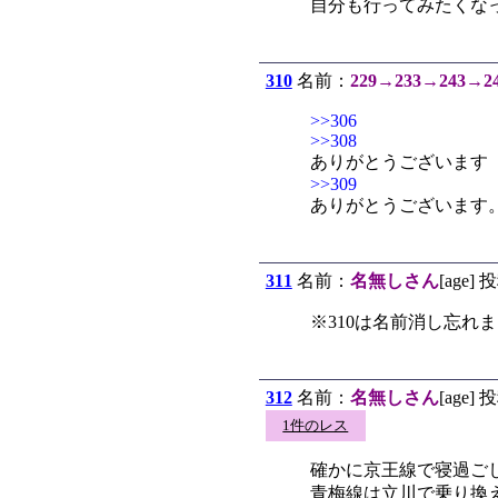
自分も行ってみたくな
310
名前：
229→233→243→2
>>306
>>308
ありがとうございます
>>309
ありがとうございます
311
名前：
名無しさん
[age] 
※310は名前消し忘れ
312
名前：
名無しさん
[age] 
1件のレス
確かに京王線で寝過ご
青梅線は立川で乗り換