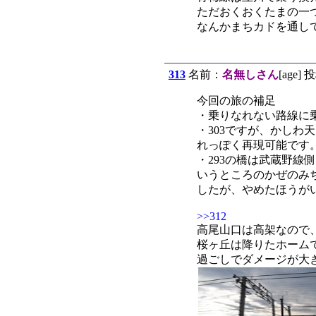
ただおくおくたまの一
なんかまちカドを通し
313
名前：
名無しさん
[age] 
今回の旅の補足
・乗りなれない路線に
・303ですが、かし
れっぽく再現可能です
・293の橋は武蔵野線
いうところのかぜのみ
したが、やめたほうが
>>312
高尾山口は高架なので
桜ヶ丘は降りたホーム
過ごしでダメージが大