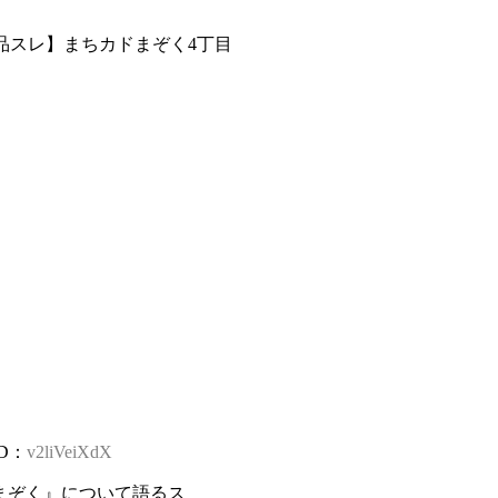
作品スレ】まちカドまぞく4丁目
ID：
v2liVeiXdX
まぞく』について語るス