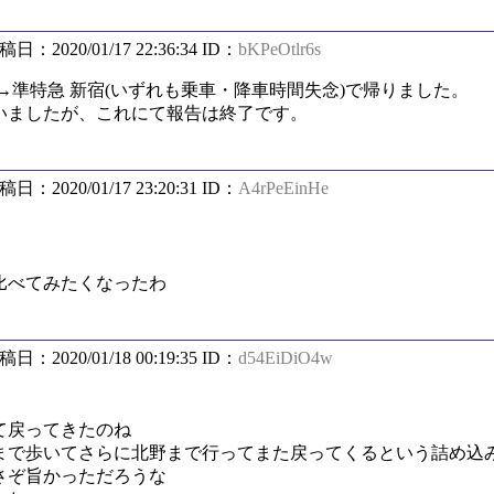
投稿日：2020/01/17 22:36:34 ID：
bKPeOtlr6s
駅→準特急 新宿(いずれも乗車・降車時間失念)で帰りました。
いましたが、これにて報告は終了です。
投稿日：2020/01/17 23:20:31 ID：
A4rPeEinHe
比べてみたくなったわ
投稿日：2020/01/18 00:19:35 ID：
d54EiDiO4w
て戻ってきたのね
まで歩いてさらに北野まで行ってまた戻ってくるという詰め込
さぞ旨かっただろうな