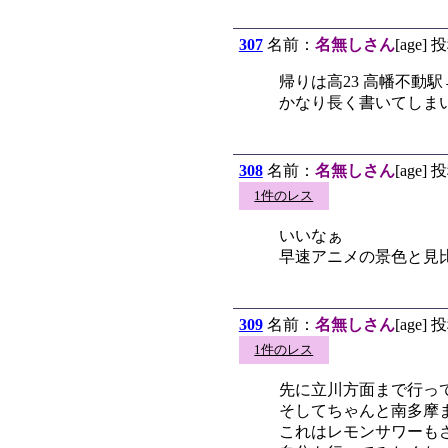
307
名前：
名無しさん
[age] 
帰りは高23 高幡不動
かなり長く書いてしま
308
名前：
名無しさん
[age] 
1件のレス
いいなぁ
早速アニメの景色と見
309
名前：
名無しさん
[age] 
1件のレス
先に立川方面まで行っ
そしてちゃんと南多摩
これはレモンサワーも