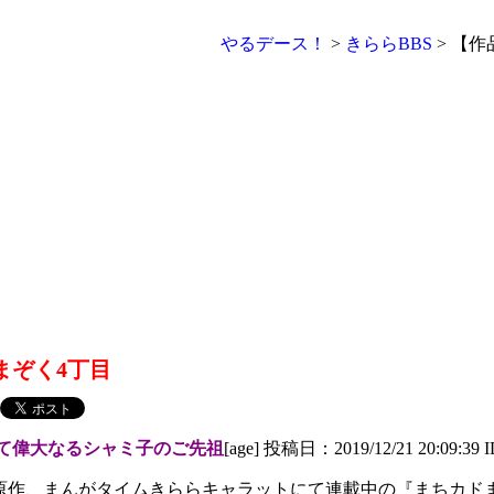
やるデース！
>
きららBBS
> 【
まぞく4丁目
て偉大なるシャミ子のご先祖
[age] 投稿日：2019/12/21 20:09:39 
原作、まんがタイムきららキャラットにて連載中の『まちカド