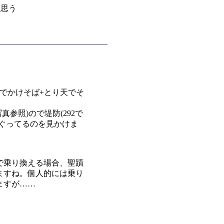
と思う
でかけそば+とり天でそ
参照)ので堤防(292で
ぐってるのを見かけま
で乗り換える場合、聖蹟
ますね。個人的には乗り
ますが……